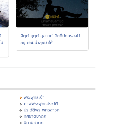
ิ
จิตฺตํ คุตฺตํ สุขาวหํ จิตที่ปกครองไว้
ม่
อยู่ ย่อมนำสุขมาให้
พระพุทธเจ้า
ภาพพระพุทธประวัติ
ประวัติพระพุทธสาวก
ทศชาติชาดก
นิทานชาดก