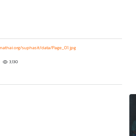
athai.org/suphasit/data/Page_01.jpg
3,130