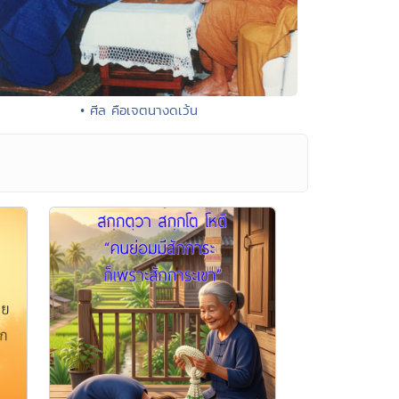
• ศีล คือเจตนางดเว้น