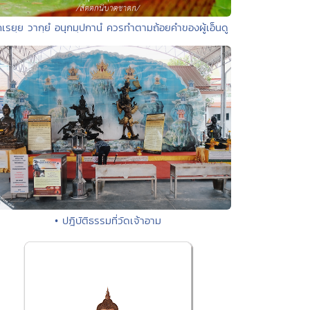
กเรยฺย วากฺยํ อนุกมฺปกานํ ควรทำตามถ้อยคำของผู้เอ็นดู
• ปฎิบัติธรรมที่วัดเจ้าอาม