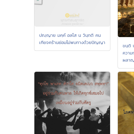
ปญฺญาย มคฺคํ อลโส น วินฺทติ คน
เกียจคร้านย่อมไม่พบทางด้วยปัญญา
ขนฺติ
ความท
ผลาญบ