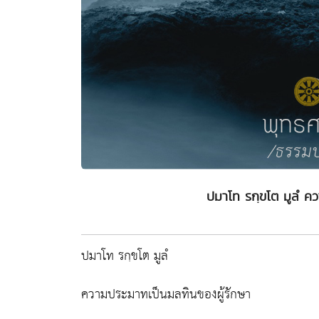
ปมาโท รกฺขโต มูลํ ค
ปมาโท รกฺขโต มูลํ
ความประมาทเป็นมลทินของผู้รักษา