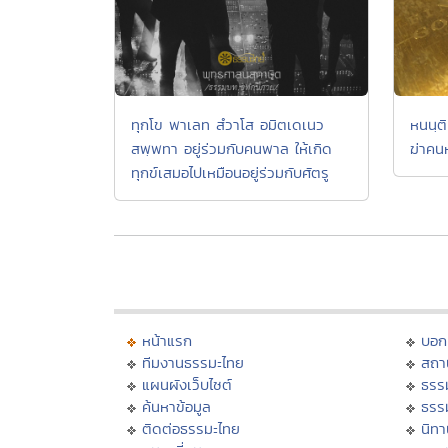
ทุกโข พาเลท สํวาโส อมิตเดเนว
หนนฺติ
สพฺพทา อยู่ร่วมกับคนพาล ให้เกิด
ฆ่าคน
ทุกข์เสมอไปเหมือนอยู่ร่วมกับศัตรู
หน้าแรก
บอก
ทีมงานธรรมะไทย
สถา
แผนผังเว็บไซต์
ธรร
ค้นหาข้อมูล
ธรร
ติดต่อธรรมะไทย
นิทา