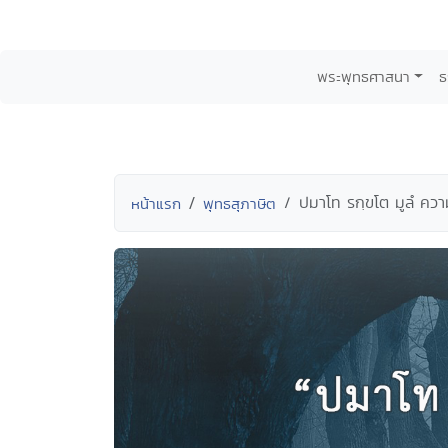
พระพุทธศาสนา
ธ
ปมาโท รกฺขโต มูลํ คว
หน้าแรก
พุทธสุภาษิต