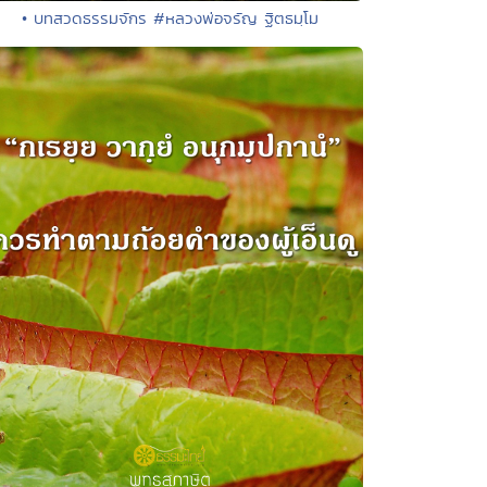
• บทสวดธรรมจักร #หลวงพ่อจรัญ ฐิตธมฺโม