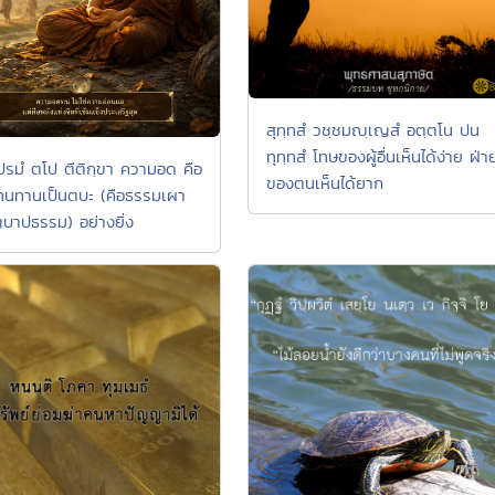
สุทฺทสํ วชฺชมญฺเญสํ อตฺตโน ปน
ทุทฺทสํ โทษของผู้อื่นเห็นได้ง่าย ฝ่า
 ปรมํ ตโป ตีติกฺขา ความอด คือ
ของตนเห็นได้ยาก
นทานเป็นตบะ (คือธรรมเผา
าปธรรม) อย่างยิ่ง