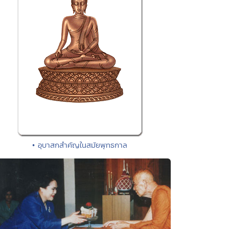
• อุบาสกสำคัญในสมัยพุทธกาล