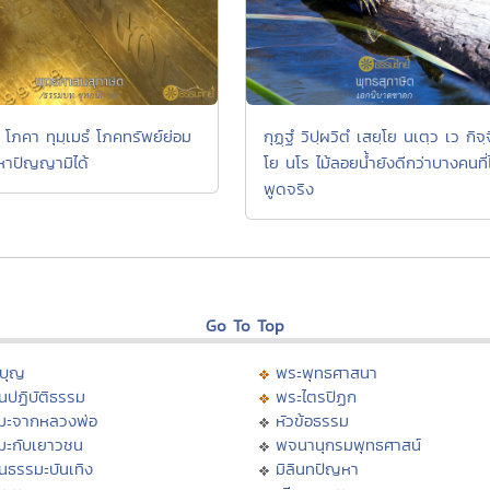
 โภคา ทุมฺเมธํ โภคทรัพย์ย่อม
กุฏฺฐํ วิปฺผวิตํ เสยฺโย นเตฺว เว กิจฺจ
หาปัญญามิได้
โย นโร ไม้ลอยน้ำยังดีกว่าบางคนที่ไ
พูดจริง
Go To Top
บุญ
พระพุทธศาสนา
นปฏิบัติธรรม
พระไตรปิฏก
มะจากหลวงพ่อ
หัวข้อธรรม
มะกับเยาวชน
พจนานุกรมพุทธศาสน์
นธรรมะบันเทิง
มิลินทปัญหา