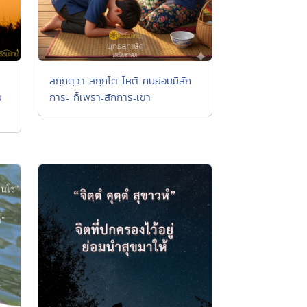
สกฺกตฺวา สกฺกโต โหติ คนย่อมมีสัก
ย
การะ ก็เพราะสักการะเขา