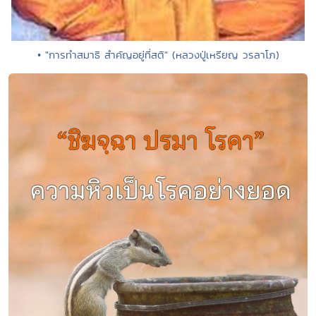
• "การทำสมาธิ สำคัญอยู่ที่สติ" (หลวงปู่เหรียญ วรลาโภ)