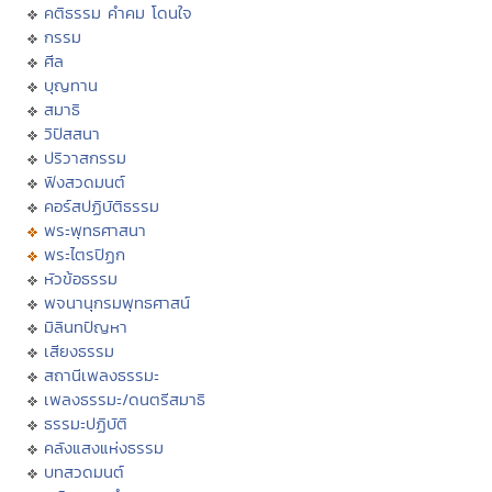
คติธรรม คำคม โดนใจ
กรรม
ศีล
บุญทาน
สมาธิ
วิปัสสนา
ปริวาสกรรม
ฟังสวดมนต์
คอร์สปฏิบัติธรรม
พระพุทธศาสนา
พระไตรปิฏก
หัวข้อธรรม
พจนานุกรมพุทธศาสน์
มิลินทปัญหา
เสียงธรรม
สถานีเพลงธรรมะ
เพลงธรรมะ/ดนตรีสมาธิ
ธรรมะปฏิบัติ
คลังแสงแห่งธรรม
บทสวดมนต์