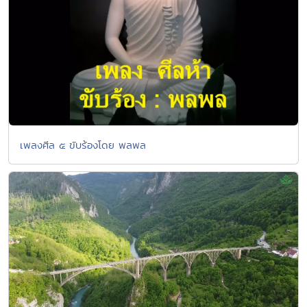
เพลงศีล ๕ ขับร้องโดย พลพล