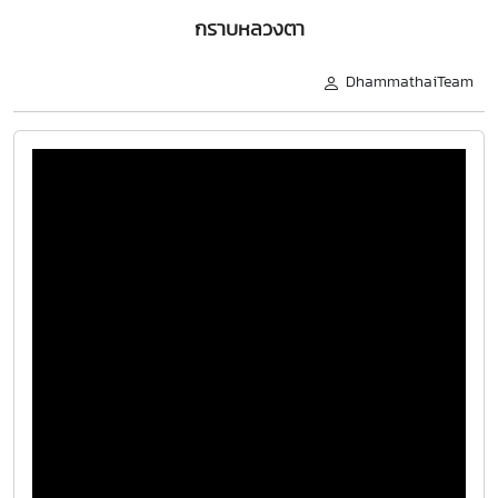
กราบหลวงตา
DhammathaiTeam