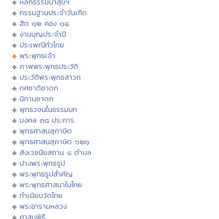
หลักธรรมนำสุขฯ
กรรมฐานประจำวันเกิด
ฮีต ๑๒ คอง ๑๔
งานบุญประจำปี
ประเพณีทั่วไทย
พระพุทธเจ้า
ภาพพระพุทธประวัติ
ประวัติพระพุทธสาวก
ทศชาติชาดก
นิทานชาดก
พุทธวจนในธรรมบท
มงคล ๓๘ ประการ
พุทธศาสนสุภาษิต
พุทธศาสนสุภาษิต ๖๒๑
สังเวชนียสถาน ๔ ตำบล
ปางพระพุทธรูป
พระพุทธรูปสำคัญ
พระพุทธศาสนาในไทย
ทำเนียบวัดไทย
พระอารามหลวง
ศาสนพิธี