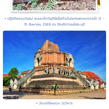
• ปฏิบัติธรรมวันแม่ แบบเจโตวิมุติอันไม่กำเริบ(แก่นพรหมจรรย์) 12 -
15 สิงหาคม 2569 ณ ปัณฑิตารมย์สระบุรี
• วัดเจดีย์หลวง วรวิหาร