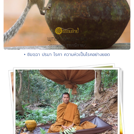
• ชิฆจฺฉา ปรมา โรคา ความหิวเป็นโรคอย่างยอด