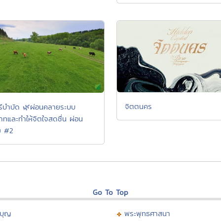
จิตตนคร
ีบำบัด 🌿ผ่อนคลายระบบ
าทและทำให้จิตใจสดชื่น ผ่อน
ย #2
Go To Top
บุญ
พระพุทธศาสนา