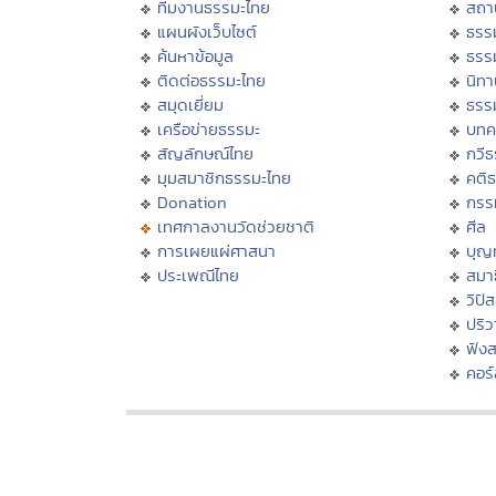
ทีมงานธรรมะไทย
สถา
แผนผังเว็บไซต์
ธรร
ค้นหาข้อมูล
ธรร
ติดต่อธรรมะไทย
นิทา
สมุดเยี่ยม
ธรร
เครือข่ายธรรมะ
บทค
สัญลักษณ์ไทย
กวี
มุมสมาชิกธรรมะไทย
คติ
Donation
กรร
เทศกาลงานวัดช่วยชาติ
ศีล
การเผยแผ่ศาสนา
บุญ
ประเพณีไทย
สมาธ
วิปั
ปริ
ฟัง
คอร์