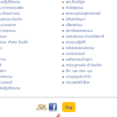
นปฏิบัติธรรม
พระไตรปิฏก
มะจากหลวงพ่อ
หัวข้อธรรม
มะกับเยาวชน
พจนานุกรมพุทธศาสน์
นธรรมะบันเทิง
มิลินทปัญหา
มะบรรยาย
เสียงธรรม
วามธรรมะ
สถานีเพลงธรรมะ
ธรรมะ
เพลงธรรมะ/ดนตรีสมาธิ
ธรรม คำคม โดนใจ
ธรรมะปฏิบัติ
ม
คลังแสงแห่งธรรม
บทสวดมนต์
ทาน
หลักธรรมนำสุขฯ
ิ
กรรมฐานประจำวันเกิด
สสนา
ฮีต ๑๒ คอง ๑๔
วาสกรรม
งานบุญประจำปี
สวดมนต์
ประเพณีทั่วไทย
สปฏิบัติธรรม
Eng