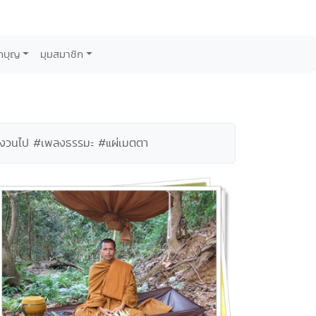
กบุญ
มุมสมาชิก
ฟังวนไป #เพลงธรรมะ #แผ่เมตตา