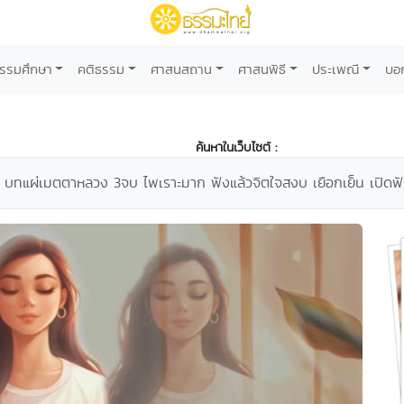
รรมศึกษา
คติธรรม
ศาสนสถาน
ศาสนพิธี
ประเพณี
บอ
ค้นหาในเว็บไซต์ :
บทแผ่เมตตาหลวง 3จบ ไพเราะมาก ฟังแล้วจิตใจสงบ เยือกเย็น เปิด