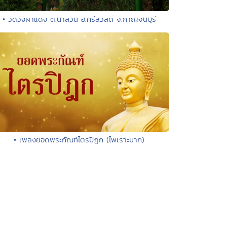
• วัดวังผาแดง ต.นาสวน อ.ศรีสวัสดิ์ จ.กาญจนบุรี
• เพลงยอดพระกัณฑ์ไตรปิฎก (ไพเราะมาก)