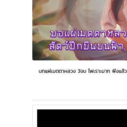
บทแผ่เมตตาหลวง 3จบ ไพเราะมาก ฟังแล้ว