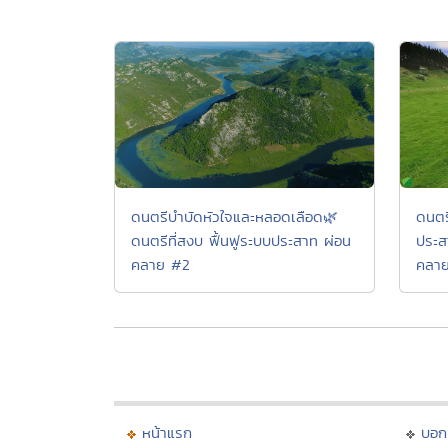
ดนตรีบำบัดหัวใจและหลอดเลือด🌿
ดนตร
ดนตรีที่สงบ ฟื้นฟูระบบประสาท ผ่อน
ประส
คลาย #2
คลา
หน้าแรก
บอก