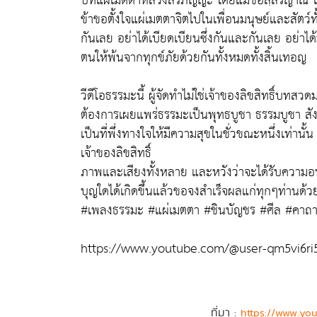
บทแผ่เมตตาหลวงสรภัญญะ โดยแม่ชีอิสฺสรญาณี 
ข้าขอตั้งใจแผ่เมตตาจิตไปในเพื่อนมนุษย์และสัตว์ท
กันเลย อย่าได้เบียดเบียนซึ่งกันและกันเลย อย่าไ
ตนให้พ้นจากทุกข์ภัยด้วยกันทั้งหมดทั้งสิ้นเทอญ
วีดีโอธรรมะนี้ ผู้จัดทำไม่ใช่เจ้าของลิขสิทธิ์บท
ต้องการเผยแพร่ธรรมะเป็นพุทธบูชา ธรรมบูชา สังฆ
เป็นที่พึ่งทางใจให้มีความสุขในชั่วขณะหนึ่งเท่า
เจ้าของลิขสิทธิ์
ภาพและเสียงทั้งหลาย และหวังว่าจะได้รับความอน
บุญใดได้เกิดขึ้นแล้วขอจงสำเร็จผลแก่ทุกๆท่านด้ว
#เพลงธรรมะ #แผ่เมตตา #ชินบัญชร #ศีล #คาถ
https://www.youtube.com/@user-qm5vi6ri
ที่มา :
https://www.yo