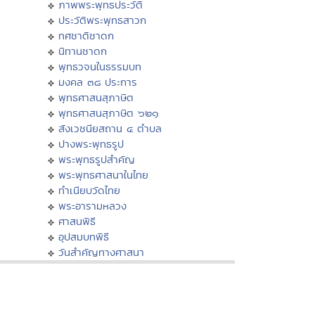
ภาพพระพุทธประวัติ
ประวัติพระพุทธสาวก
ทศชาติชาดก
นิทานชาดก
พุทธวจนในธรรมบท
มงคล ๓๘ ประการ
พุทธศาสนสุภาษิต
พุทธศาสนสุภาษิต ๖๒๑
สังเวชนียสถาน ๔ ตำบล
ปางพระพุทธรูป
พระพุทธรูปสำคัญ
พระพุทธศาสนาในไทย
ทำเนียบวัดไทย
พระอารามหลวง
ศาสนพิธี
อุปสมบทพิธี
วันสำคัญทางศาสนา