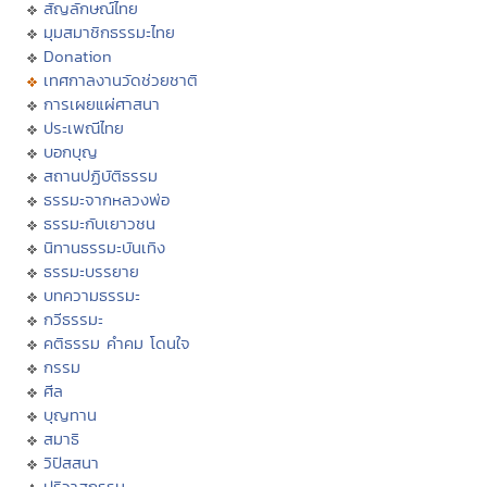
สัญลักษณ์ไทย
มุมสมาชิกธรรมะไทย
Donation
เทศกาลงานวัดช่วยชาติ
การเผยแผ่ศาสนา
ประเพณีไทย
บอกบุญ
สถานปฏิบัติธรรม
ธรรมะจากหลวงพ่อ
ธรรมะกับเยาวชน
นิทานธรรมะบันเทิง
ธรรมะบรรยาย
บทความธรรมะ
กวีธรรมะ
คติธรรม คำคม โดนใจ
กรรม
ศีล
บุญทาน
สมาธิ
วิปัสสนา
ปริวาสกรรม