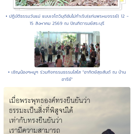
• ปฏิบัติธรรมวันแม่ แบบเจโตวิมุติอันไม่กำเริบ(แก่นพรหมจรรย์) 12 -
15 สิงหาคม 2569 ณ ปัณฑิตารมย์สระบุรี
• เชิญน้องๆหนูๆ ร่วมกิจกรรมธรรมใสใส "อาทิตย์สุขสันต์ ณ บ้าน
อารีย์"