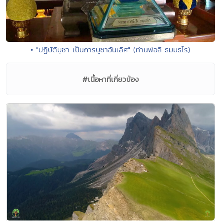
• "ปฏิบัติบูชา เป็นการบูชาอันเลิศ" (ท่านพ่อลี ธมฺมธโร)
#เนื้อหาที่เกี่ยวข้อง