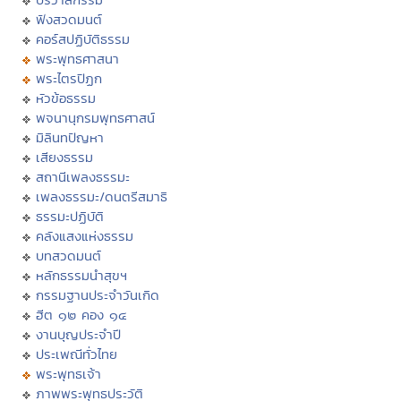
ฟังสวดมนต์
คอร์สปฏิบัติธรรม
พระพุทธศาสนา
พระไตรปิฏก
หัวข้อธรรม
พจนานุกรมพุทธศาสน์
มิลินทปัญหา
เสียงธรรม
สถานีเพลงธรรมะ
เพลงธรรมะ/ดนตรีสมาธิ
ธรรมะปฏิบัติ
คลังแสงแห่งธรรม
บทสวดมนต์
หลักธรรมนำสุขฯ
กรรมฐานประจำวันเกิด
ฮีต ๑๒ คอง ๑๔
งานบุญประจำปี
ประเพณีทั่วไทย
พระพุทธเจ้า
ภาพพระพุทธประวัติ