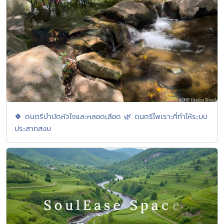
🍀 ดนตรีบำบัดหัวใจและหลอดเลือด 🌿 ดนตรีไพเราะที่ทำให้ระบบ
ประสาทสงบ