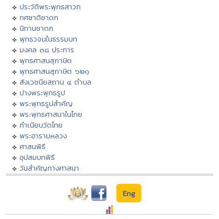
ประวัติพระพุทธสาวก
ทศชาติชาดก
นิทานชาดก
พุทธวจนในธรรมบท
มงคล ๓๘ ประการ
พุทธศาสนสุภาษิต
พุทธศาสนสุภาษิต ๖๒๑
สังเวชนียสถาน ๔ ตำบล
ปางพระพุทธรูป
พระพุทธรูปสำคัญ
พระพุทธศาสนาในไทย
ทำเนียบวัดไทย
พระอารามหลวง
ศาสนพิธี
อุปสมบทพิธี
วันสำคัญทางศาสนา
Eng