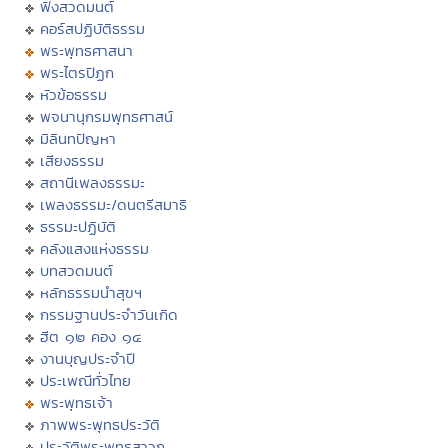
ฟังสวดมนต์
คอร์สปฏิบัติธรรม
พระพุทธศาสนา
พระไตรปิฏก
หัวข้อธรรม
พจนานุกรมพุทธศาสน์
มิลินทปัญหา
เสียงธรรม
สถานีเพลงธรรมะ
เพลงธรรมะ/ดนตรีสมาธิ
ธรรมะปฏิบัติ
คลังแสงแห่งธรรม
บทสวดมนต์
หลักธรรมนำสุขฯ
กรรมฐานประจำวันเกิด
ฮีต ๑๒ คอง ๑๔
งานบุญประจำปี
ประเพณีทั่วไทย
พระพุทธเจ้า
ภาพพระพุทธประวัติ
ประวัติพระพุทธสาวก