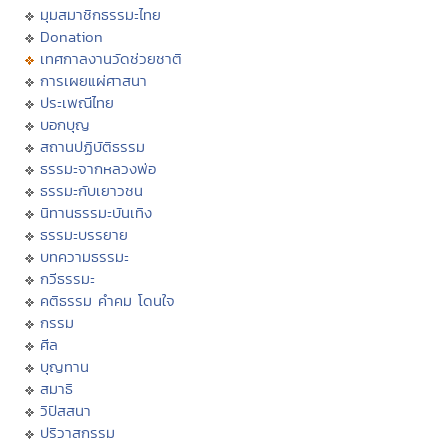
มุมสมาชิกธรรมะไทย
Donation
เทศกาลงานวัดช่วยชาติ
การเผยแผ่ศาสนา
ประเพณีไทย
บอกบุญ
สถานปฏิบัติธรรม
ธรรมะจากหลวงพ่อ
ธรรมะกับเยาวชน
นิทานธรรมะบันเทิง
ธรรมะบรรยาย
บทความธรรมะ
กวีธรรมะ
คติธรรม คำคม โดนใจ
กรรม
ศีล
บุญทาน
สมาธิ
วิปัสสนา
ปริวาสกรรม