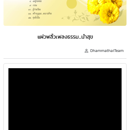
แผ่วพลิ้วเพลงธรรม...นำสุข
DhammathaiTeam