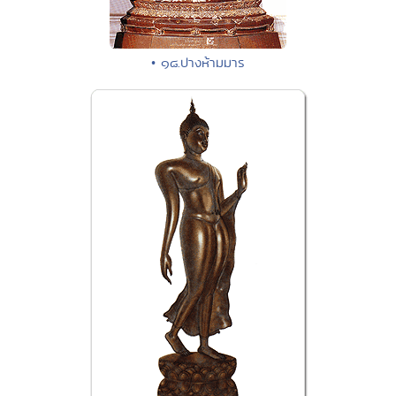
• ๑๘.ปางห้ามมาร