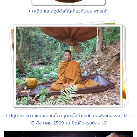
• เจดีย์ และสถูปสำคัญเกี่ยวกับพระพุทธเจ้า
• ปฏิบัติธรรมวันแม่ แบบเจโตวิมุติอันไม่กำเริบ(แก่นพรหมจรรย์) 12 -
15 สิงหาคม 2569 ณ ปัณฑิตารมย์สระบุรี