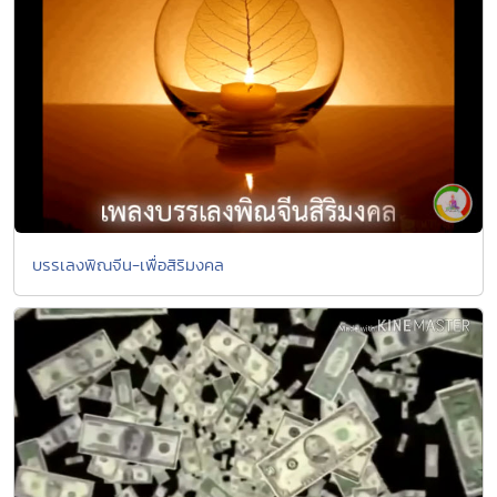
บรรเลงพิณจีน-เพื่อสิริมงคล