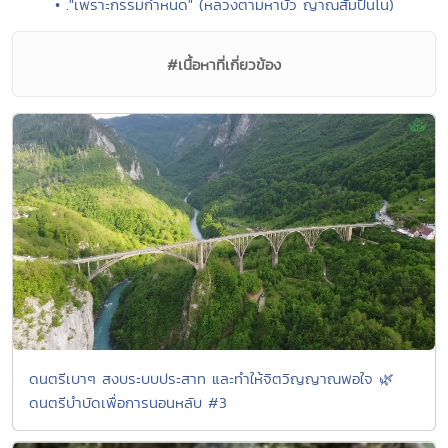
• ."เพราะกรรมกำหนด" (หลวงตามหาบัว ญาณสัมปันโน)
#เนื้อหาที่เกี่ยวข้อง
ดนตรีเบาๆ สงบระบบประสาท และทำให้จิตวิญญาณพอใจ 🌿
ดนตรีบำบัดเพื่อการนอนหลับ #3