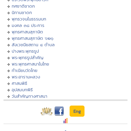
ทศชาติชาดก
นิทานชาดก
พุทธวจนในธรรมบท
มงคล ๓๘ ประการ
พุทธศาสนสุภาษิต
พุทธศาสนสุภาษิต ๖๒๑
สังเวชนียสถาน ๔ ตำบล
ปางพระพุทธรูป
พระพุทธรูปสำคัญ
พระพุทธศาสนาในไทย
ทำเนียบวัดไทย
พระอารามหลวง
ศาสนพิธี
อุปสมบทพิธี
วันสำคัญทางศาสนา
Eng