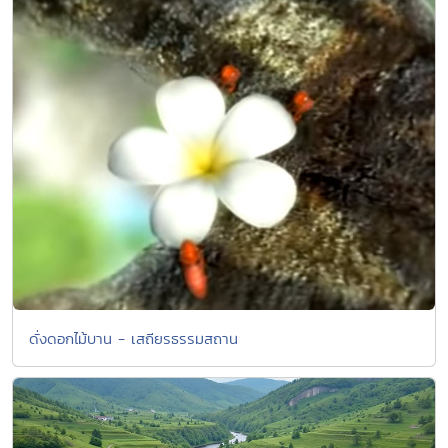
ดั่งดอกไม้บาน - เสถียรธรรมสถาน