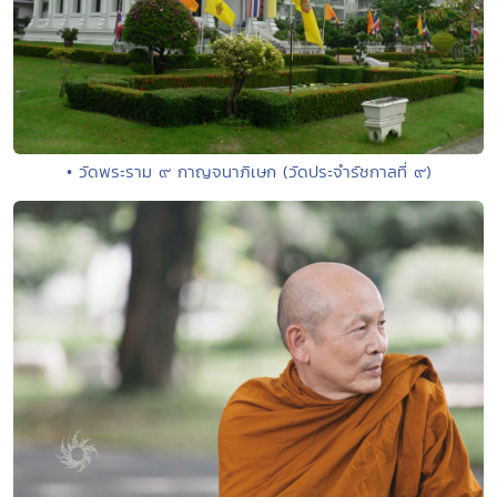
• วัดพระราม ๙ กาญจนาภิเษก (วัดประจำรัชกาลที่ ๙)