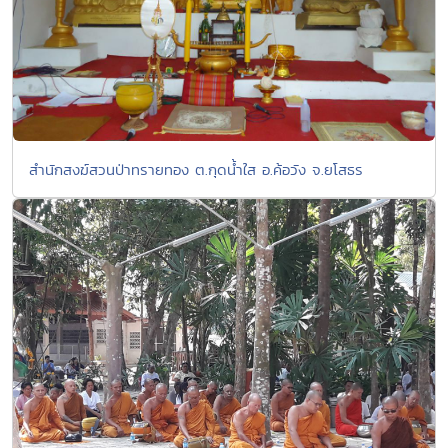
สำนักสงฆ์สวนป่าทรายทอง ต.กุดน้ำใส อ.ค้อวัง จ.ยโสธร