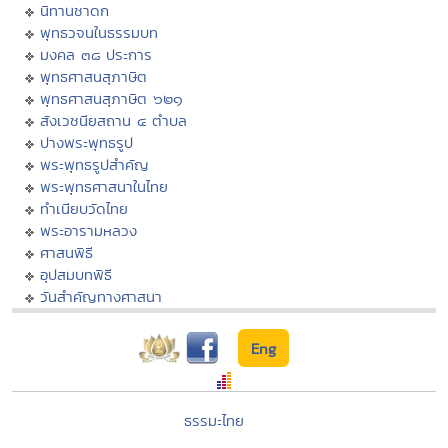
นิทานชาดก
พุทธวจนในธรรมบท
มงคล ๓๘ ประการ
พุทธศาสนสุภาษิต
พุทธศาสนสุภาษิต ๖๒๑
สังเวชนียสถาน ๔ ตำบล
ปางพระพุทธรูป
พระพุทธรูปสำคัญ
พระพุทธศาสนาในไทย
ทำเนียบวัดไทย
พระอารามหลวง
ศาสนพิธี
อุปสมบทพิธี
วันสำคัญทางศาสนา
Eng
ธรรมะไทย