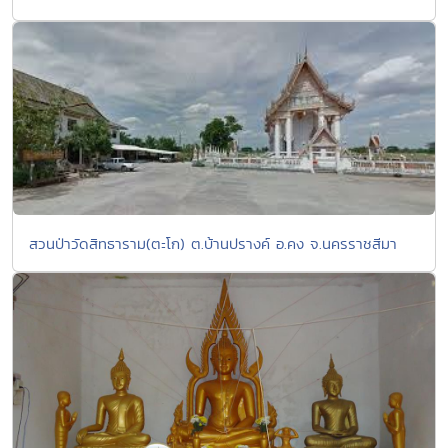
สวนป่าวัดสิทธาราม(ตะโก) ต.บ้านปรางค์ อ.คง จ.นครราชสีมา