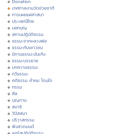
Donation
เทศกาลงานวัดช่วยชาติ
การเผยแผ่ศาสนา
ประเพณีไทย
บอกบุญ
สถานปฏิบัติธรรม
ธรรมะจากหลวงพ่อ
ธรรมะกับเยาวชน
นิทานธรรมะบันเทิง
ธรรมะบรรยาย
บทความธรรมะ
กวีธรรมะ
คติธรรม คำคม โดนใจ
กรรม
ศีล
บุญทาน
สมาธิ
วิปัสสนา
ปริวาสกรรม
ฟังสวดมนต์
คอร์สปฏิบัติธรรม