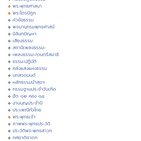
พระพุทธศาสนา
พระไตรปิฏก
หัวข้อธรรม
พจนานุกรมพุทธศาสน์
มิลินทปัญหา
เสียงธรรม
สถานีเพลงธรรมะ
เพลงธรรมะ/ดนตรีสมาธิ
ธรรมะปฏิบัติ
คลังแสงแห่งธรรม
บทสวดมนต์
หลักธรรมนำสุขฯ
กรรมฐานประจำวันเกิด
ฮีต ๑๒ คอง ๑๔
งานบุญประจำปี
ประเพณีทั่วไทย
พระพุทธเจ้า
ภาพพระพุทธประวัติ
ประวัติพระพุทธสาวก
ทศชาติชาดก