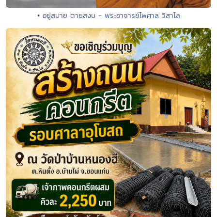
• อยู่สบาย ตายสงบ - พระอาจารย์ไพศาล วิสาโล