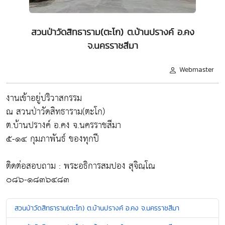
สวนป่าวัดสิทธาราม(ตะโก) ต.บ้านปรางค์ อ.คง
จ.นครราชสีมา
Webmaster
งานเข้าอยู่ปริวาสกรรม
ณ สวนป่าวัดสิทธาราม(ตะโก)
ต.บ้านปรางค์ อ.คง จ.นครราชสีมา
๕-๑๔ กุมภาพันธ์ ของทุกปี
ติดต่อสอบถาม : พระอธิการสมปอง สุจิณฺโณ
๐๘๖-๑๘๓๖๔๘๓
สวนป่าวัดสิทธาราม(ตะโก) ต.บ้านปรางค์ อ.คง จ.นครราชสีมา