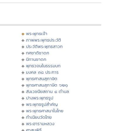
พระพุทธเจ้า
ภาพพระพุทธประวัติ
ประวัติพระพุทธสาวก
ทศชาติชาดก
นิทานชาดก
พุทธวจนในธรรมบท
มงคล ๓๘ ประการ
พุทธศาสนสุภาษิต
พุทธศาสนสุภาษิต ๖๒๑
สังเวชนียสถาน ๔ ตำบล
ปางพระพุทธรูป
พระพุทธรูปสำคัญ
พระพุทธศาสนาในไทย
ทำเนียบวัดไทย
พระอารามหลวง
ศาสนพิธี