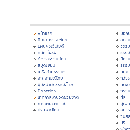
หน้าแรก
บอก
ทีมงานธรรมะไทย
สถาน
แผนผังเว็บไซต์
ธรรม
ค้นหาข้อมูล
ธรรม
ติดต่อธรรมะไทย
นิทาน
สมุดเยี่ยม
ธรรม
เครือข่ายธรรมะ
บทคว
สัญลักษณ์ไทย
กวีธ
มุมสมาชิกธรรมะไทย
คติธ
Donation
กรร
เทศกาลงานวัดช่วยชาติ
ศีล
การเผยแผ่ศาสนา
บุญท
ประเพณีไทย
สมาธิ
วิปัส
ปริว
ฟังส