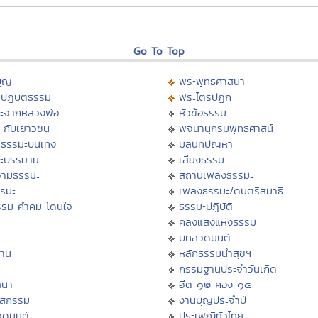
Go To Top
บุญ
พระพุทธศาสนา
ปฏิบัติธรรม
พระไตรปิฏก
ะจากหลวงพ่อ
หัวข้อธรรม
ะกับเยาวชน
พจนานุกรมพุทธศาสน์
ธรรมะบันเทิง
มิลินทปัญหา
ะบรรยาย
เสียงธรรม
ามธรรมะ
สถานีเพลงธรรมะ
รรมะ
เพลงธรรมะ/ดนตรีสมาธิ
รรม คำคม โดนใจ
ธรรมะปฏิบัติ
ม
คลังแสงแห่งธรรม
บทสวดมนต์
าน
หลักธรรมนำสุขฯ
กรรมฐานประจำวันเกิด
สนา
ฮีต ๑๒ คอง ๑๔
าสกรรม
งานบุญประจำปี
วดมนต์
ประเพณีทั่วไทย