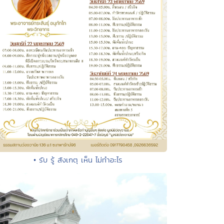
• รับ รู้ สังเกตุ เห็น ไม่ทำอะไร