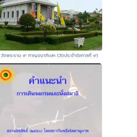
 วัดพระราม ๙ กาญจนาภิเษก (วัดประจำรัชกาลที่ ๙)