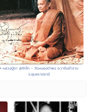
• หลวงปู่ชา สุภัทโท - วัดหนองป่าพง อ.วารินชำราบ
จ.อุบลราชธานี