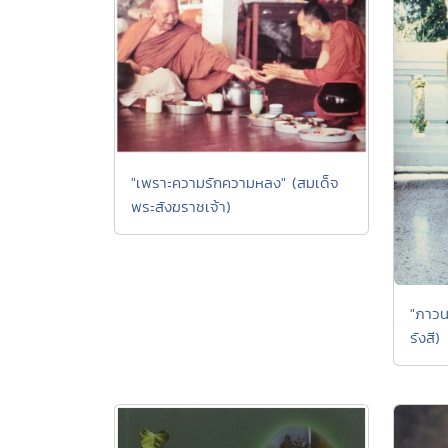
"เพราะความรักความหลง" (สมเด็จ
พระสังฆราชเจ้า)
"ภาวนา
รังสี)