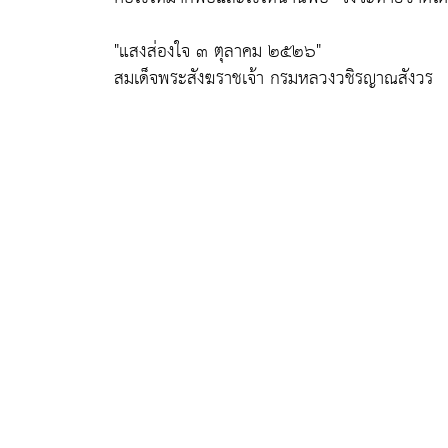
"แสงส่องใจ ๓ ตุลาคม ๒๕๒๖"
สมเด็จพระสังฆราชเจ้า กรมหลวงวชิรญาณสังวร