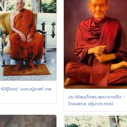
ให้รู้ใจตน" (หลวงปู่เทสก์ เทส
ประวัติสมเด็จพระพุฒาจารย์โต -
โดยนพดล ปฏิมาประกรณ์