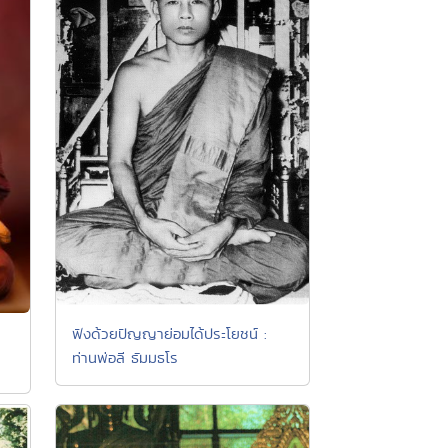
ฟังด้วยปัญญาย่อมได้ประโยชน์ :
ท่านพ่อลี ธัมมธโร