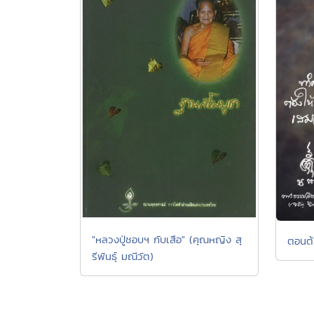
"หลวงปู่ชอบฯ กับเสือ" (คุณหญิง สุ
ตอนต้น
รีพันธุ์ มณีวัต)