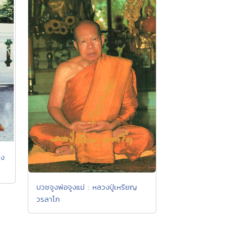
วง
บวชจูงพ่อจูงแม่ : หลวงปู่เหรียญ
วรลาโภ