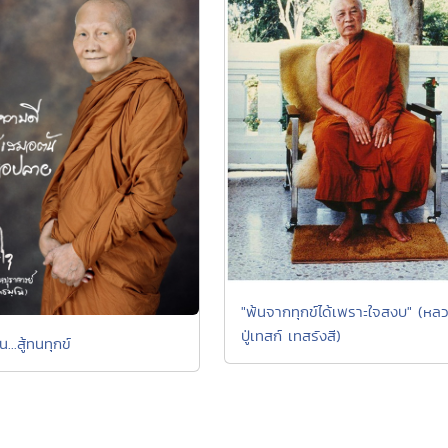
"พ้นจากทุกข์ได้เพราะใจสงบ" (หล
ปู่เทสก์ เทสรังสี)
...สู้ทนทุกข์