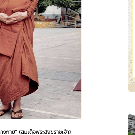
างกาย" (สมเด็จพระสังฆราชเจ้า)