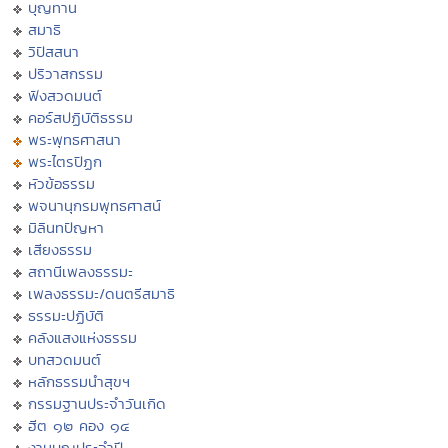
บุญทาน
สมาธิ
วิปัสสนา
ปริวาสกรรม
ฟังสวดมนต์
คอร์สปฏิบัติธรรม
พระพุทธศาสนา
พระไตรปิฏก
หัวข้อธรรม
พจนานุกรมพุทธศาสน์
มิลินทปัญหา
เสียงธรรม
สถานีเพลงธรรมะ
เพลงธรรมะ/ดนตรีสมาธิ
ธรรมะปฏิบัติ
คลังแสงแห่งธรรม
บทสวดมนต์
หลักธรรมนำสุขฯ
กรรมฐานประจำวันเกิด
ฮีต ๑๒ คอง ๑๔
งานบุญประจำปี