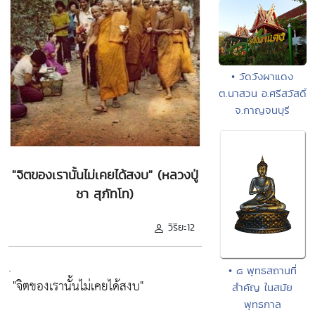
• วัดวังผาแดง
ต.นาสวน อ.ศรีสวัสดิ์
จ.กาญจนบุรี
"จิตของเรานั้นไม่เคยได้สงบ" (หลวงปู่
ชา สุภัทโท)
วิริยะ12
.
• ๘ พุทธสถานที่
"จิตของเรานั้นไม่เคยได้สงบ"
สำคัญ ในสมัย
พุทธกาล