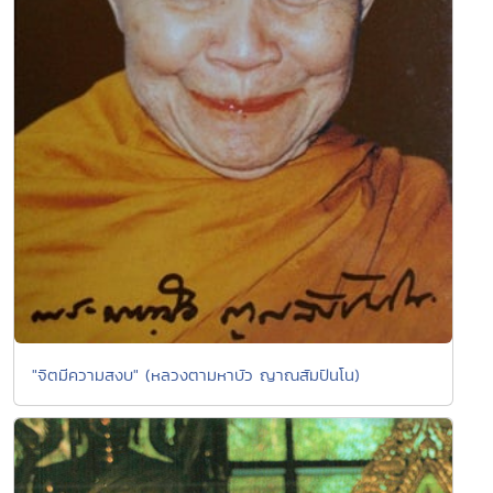
"จิตมีความสงบ" (หลวงตามหาบัว ญาณสัมปันโน)