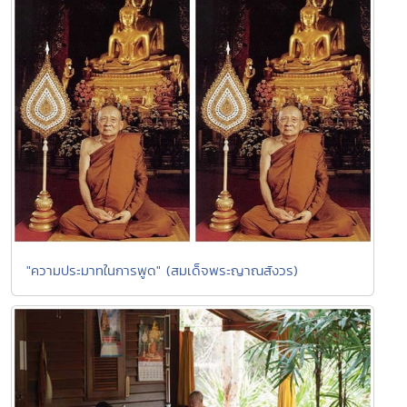
"ความประมาทในการพูด" (สมเด็จพระญาณสังวร)