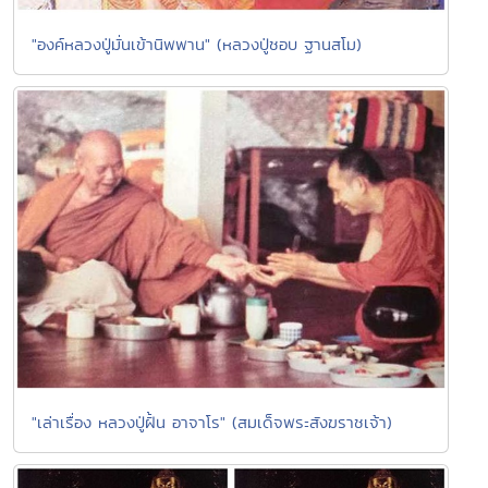
"องค์หลวงปู่มั่นเข้านิพพาน" (หลวงปู่ชอบ ฐานสโม)
"เล่าเรื่อง หลวงปู่ฝั้น อาจาโร" (สมเด็จพระสังฆราชเจ้า)