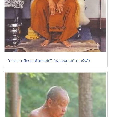
"ภาวนา หนีกรรมพ้นทุกข์ได้" (หลวงปู่เทสก์ เทสรังสี)