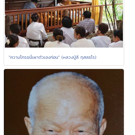
"ความโกรธนี่เผาตัวเองก่อน" (หลวงปู่ลี กุสลธโร)