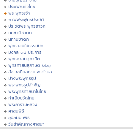
ประเพณีทั่วไทย
พระพุทธเจ้า
ภาพพระพุทธประวัติ
ประวัติพระพุทธสาวก
ทศชาติชาดก
นิทานชาดก
พุทธวจนในธรรมบท
มงคล ๓๘ ประการ
พุทธศาสนสุภาษิต
พุทธศาสนสุภาษิต ๖๒๑
สังเวชนียสถาน ๔ ตำบล
ปางพระพุทธรูป
พระพุทธรูปสำคัญ
พระพุทธศาสนาในไทย
ทำเนียบวัดไทย
พระอารามหลวง
ศาสนพิธี
อุปสมบทพิธี
วันสำคัญทางศาสนา