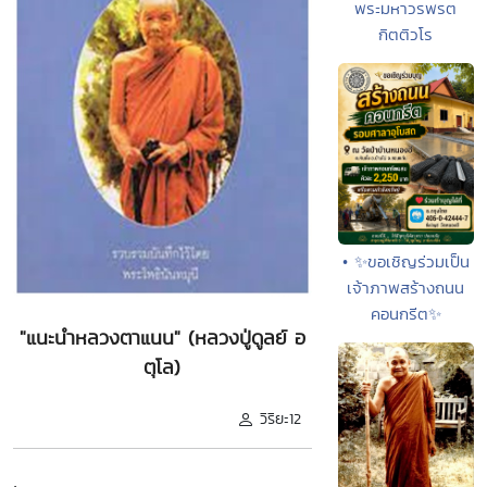
พระมหาวรพรต
กิตติวโร
• ✨ขอเชิญร่วมเป็น
เจ้าภาพสร้างถนน
คอนกรีต✨
"แนะนำหลวงตาแนน" (หลวงปู่ดูลย์ อ
ตุโล)
วิริยะ12
.