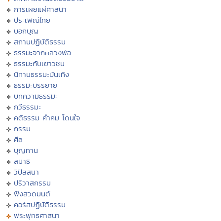
การเผยแผ่ศาสนา
ประเพณีไทย
บอกบุญ
สถานปฏิบัติธรรม
ธรรมะจากหลวงพ่อ
ธรรมะกับเยาวชน
นิทานธรรมะบันเทิง
ธรรมะบรรยาย
บทความธรรมะ
กวีธรรมะ
คติธรรม คำคม โดนใจ
กรรม
ศีล
บุญทาน
สมาธิ
วิปัสสนา
ปริวาสกรรม
ฟังสวดมนต์
คอร์สปฏิบัติธรรม
พระพุทธศาสนา