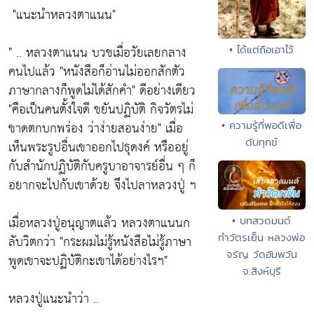
"แนะนำหลวงตาแนน"
" .. หลวงตาแนน บวชเมื่อวัยเลยกลาง
• ได้แต่ถือเอาไว้
คนไปแล้ว
"หนังสือก็อ่านไม่ออกสักตัว
ภาษากลางก็พูดไม่ได้สักคำ"
ดีอย่างเดียว
"คือเป็นคนตั้งใจดี ขยันปฏิบัติ กิจวัตรไม่
ขาดตกบกพร่อง ว่าง่ายสอนง่าย"
เมื่อ
• ความรู้ที่พอดีเพื่อ
ดับทุกข์
เห็นพระรูปอื่นเขาออกไปธุดงค์ หรืออยู่
กับสำนักปฏิบัติกับครูบาอาจารย์อื่น ๆ ก็
อยากจะไปกับเขาด้วย จึงไปลาหลวงปู่ ฯ
เมื่อหลวงปู่อนุญาตแล้ว หลวงตาแนนก
• บทสวดมนต์
ทำวัตรเย็น หลวงพ่อ
ลับวิตกว่า
"กระผมไม่รู้หนังสือไม่รู้ภาษา
จรัญ วัดอัมพวัน
พูดเขาจะปฏิบัติกะเขาได้อย่างไรฯ"
จ.สิงห์บุรี
หลวงปู่แนะนำว่า ..