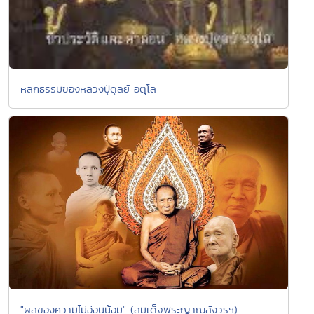
หลักธรรมของหลวงปู่ดูลย์ อตุโล
"ผลของความไม่อ่อนน้อม" (สมเด็จพระญาณสังวรฯ)