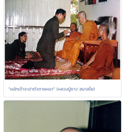
"หนักเข้าจะฆ่าตัวตายหนา" (หลวงปู่ขาว อนาลโย)