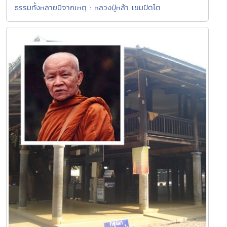
ธรรมทั้งหลายมีจากเหตุ : หลวงปู่หล้า เขมปัตโต