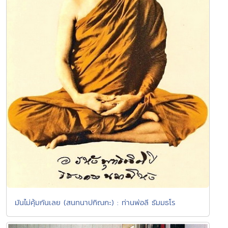
มันไม่คุ้มกันเลย (สนทนาปกิณกะ) : ท่านพ่อลี ธัมมธโร