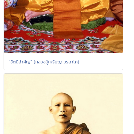
"จิตนี่สำคัญ" (หลวงปู่เหรียญ วรลาโภ)