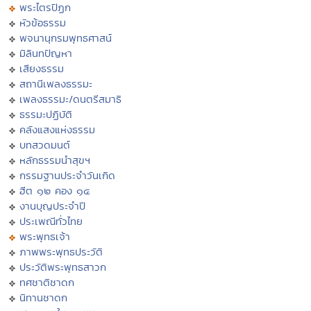
พระไตรปิฏก
หัวข้อธรรม
พจนานุกรมพุทธศาสน์
มิลินทปัญหา
เสียงธรรม
สถานีเพลงธรรมะ
เพลงธรรมะ/ดนตรีสมาธิ
ธรรมะปฏิบัติ
คลังแสงแห่งธรรม
บทสวดมนต์
หลักธรรมนำสุขฯ
กรรมฐานประจำวันเกิด
ฮีต ๑๒ คอง ๑๔
งานบุญประจำปี
ประเพณีทั่วไทย
พระพุทธเจ้า
ภาพพระพุทธประวัติ
ประวัติพระพุทธสาวก
ทศชาติชาดก
นิทานชาดก