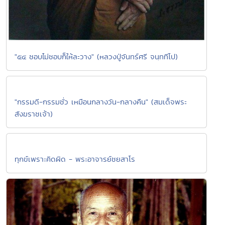
"๕๔ ชอบไม่ชอบก็ให้ละวาง" (หลวงปู่จันทร์ศรี จนฺททีโป)
"กรรมดี-กรรมชั่ว เหมือนกลางวัน-กลางคืน" (สมเด็จพระ
สังฆราชเจ้า)
ทุกข์เพราะคิดผิด - พระอาจารย์ชยสาโร