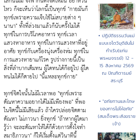
โลกนี้ไม่มี จงพากันตั้งจิตให้มั่น อย่าหวั่น
ไหว ก็จะเห็นว่าโลกนี้เป็นทุกข์
"กายมันก็
ทุกข์เพราะความเจ็บไข้ไม่สบายต่าง ๆ
นานา"
ทั้งที่ล่วงมาแล้วก็นับครั้งไม่ได้
ทุกข์ในการบริโภคอาหาร ทุกข์เวลา
• ปฏิบัติธรรมวันแม่
แสวงหาอาหาร ทุกข์ในการแสวงหาที่อยู่
แบบเจโตวิมุติอันไม่
อาศัย ทุกข์กับเครื่องนุ่งเครื่องห่ม ทุกข์ใน
กำเริบ(แก่น
การแสวงหายาแก้โรค รูปร่างกายนี้เป็น
พรหมจรรย์) 12 -
15 สิงหาคม 2569
สิ่งที่ลำบากเต็มทน ผู้ใดทนได้ก็อยู่ไป ผู้ใด
ณ ปัณฑิตารมย์
ทนไม่ได้ก็ตายไป
"นี้แหละทุกข์กาย"
สระบุรี
ทุกข์จิตใจนั้นไม่มีเวลาพอ
"ทุกข์เพราะ
ตัณหาความอยากได้ไม่มีเพียงพอ"
ที่พอ
• "อภัยทานและโทษ
ในจิตนี้ไม่มีเสียแล้ว ถ้าใครปล่อยจิตตาม
ของการไม่ให้อภัย"
(สมเด็จพระสังฆราช
ตัณหา ไม่ภาวนา ยิ่งทุกข์ "ถ้าหากผู้ใดมา
เจ้า)
รู้ว่า จะละตัณหาให้ได้ก็ด้วยการตั้งใจทำ
สมาธิภาวนา" ก็ให้เริ่มตั้งแต่วินาทีนี้