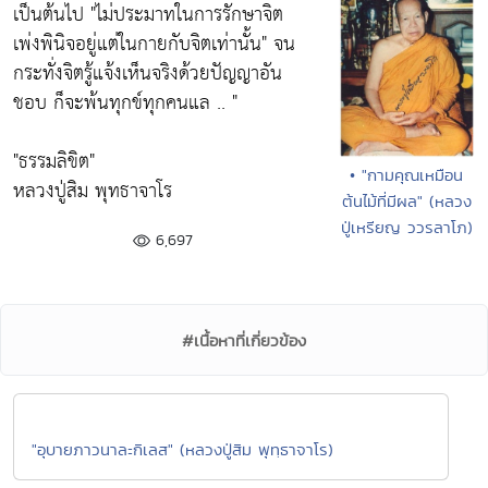
เป็นต้นไป
"ไม่ประมาทในการรักษาจิต
เพ่งพินิจอยู่แต่ในกายกับจิตเท่านั้น"
จน
กระทั่งจิตรู้แจ้งเห็นจริงด้วยปัญญาอัน
ชอบ ก็จะพ้นทุกข์ทุกคนแล .. "
"ธรรมลิขิต"
• "กามคุณเหมือน
หลวงปู่สิม พุทธาจาโร
ต้นไม้ที่มีผล" (หลวง
ปู่เหรียญ ววรลาโภ)
6,697
#เนื้อหาที่เกี่ยวข้อง
"อุบายภาวนาละกิเลส" (หลวงปู่สิม พุทฺธาจาโร)