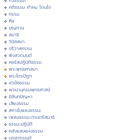
กวีธรรมะ
คติธรรม คำคม โดนใจ
กรรม
ศีล
บุญทาน
สมาธิ
วิปัสสนา
ปริวาสกรรม
ฟังสวดมนต์
คอร์สปฏิบัติธรรม
พระพุทธศาสนา
พระไตรปิฏก
หัวข้อธรรม
พจนานุกรมพุทธศาสน์
มิลินทปัญหา
เสียงธรรม
สถานีเพลงธรรมะ
เพลงธรรมะ/ดนตรีสมาธิ
ธรรมะปฏิบัติ
คลังแสงแห่งธรรม
บทสวดมนต์