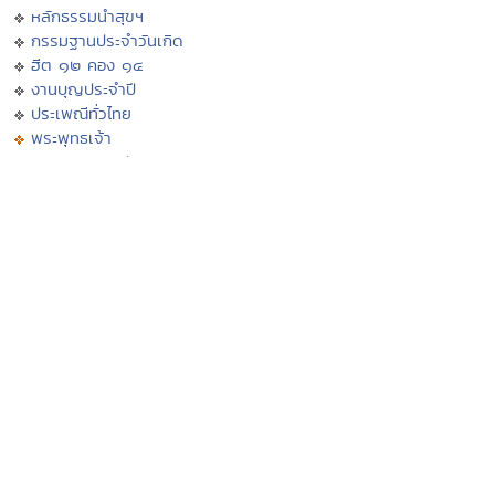
หลักธรรมนำสุขฯ
กรรมฐานประจำวันเกิด
ฮีต ๑๒ คอง ๑๔
งานบุญประจำปี
ประเพณีทั่วไทย
พระพุทธเจ้า
ภาพพระพุทธประวัติ
ประวัติพระพุทธสาวก
ทศชาติชาดก
นิทานชาดก
พุทธวจนในธรรมบท
มงคล ๓๘ ประการ
พุทธศาสนสุภาษิต
พุทธศาสนสุภาษิต ๖๒๑
สังเวชนียสถาน ๔ ตำบล
ปางพระพุทธรูป
พระพุทธรูปสำคัญ
พระพุทธศาสนาในไทย
ทำเนียบวัดไทย
พระอารามหลวง