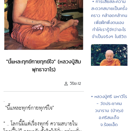
• การเสียสละความ
สะดวกสบายเป็นครั้ง
คราว กล้าอดกล้าทน
เพื่อฝึกพึ่งตนเอง
ทำให้เรารู้จักว่าอะไร
จำเป็นจริงๆ ในชีวิต
"นี้แหละทุกข์กายทุกข์ใจ" (หลวงปู่สิม
พุทธาจาโร)
วิริยะ12
• หลวงปู่ศรี มหาวีโร
.
- วัดประชาคม
"นี้แหละทุกข์กายทุกข์ใจ"
วนาราม (ป่ากุง)
อ.ศรีสมเด็จ
" .. โลกนี้มีแต่เรื่องทุกข์ ความสบายใน
จ.ร้อยเอ็ด