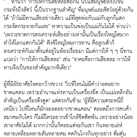
" .. ท่านว่า
"การให้การเสียสละต่อกัน นับแต่มนุษย์ลงไปจน
กระทั่งถึงสัตว์ นี้เป็นรากฐานสำคัญ"
ที่มนุษย์และสัตว์อยู่ด้วยกัน
ได้
"ถ้าไม่มีทานเสียอย่างเดียว แม้ที่สุดพ่อกับแม่กับลูกก็แตก
กระจัดกระจายกันเลย"
หาความเป็นพ่อเป็นแม่กันไม่ได้ ท่านว่า
"เพราะขาดการสงเคราะห์เสียอย่างเท่านั้นเป็นเรื่องใหญ่โตมาก
ทำให้โลกแตกกันได้"
ฟังซิใหญ่ไหมการทาน คือลูกเต้าก็
สงเคราะห์กันมาตั้งแต่อยู่ในท้องเรื่อยมา มีแต่การให้ ๆ ๆ นี่ทาน
แปลว่า
"การให้การเสียสละ"
เช่น
"จาคะคือการเสียสละ การให้
ทานจึงเป็นของสำคัญมากทีเดียว"
ผู้ที่มีอัธยาศัยใจคอกว้างขวาง
"ไปที่ไหนไม่มีคำว่าอดอยาก
ขาดแคลน เพราะอำนาจแห่งทานเป็นเครื่องยึด เป็นแม่เหล็กอัน
สำคัญเป็นเครื่องดึงดูด"
แต่ตรงกันข้าม
"ผู้ที่มีความตระหนี่ถี่
เหนียว ไปที่ไหนก็มักจะอดอยากขาดแคลน"
ตลอดถึงการคบค้า
สมาคมกับใคร ก็ไม่มีใครอยากเข้าใกล้ชิดติดพัน เพราะอย่างน้อย
เขาอาศัยไม่ได้ มากกว่านั้นก็คอยแต่จะกินเขา กินหลายเล่ห์
หลายเหลี่ยมหลายสันหลายคม คดกินโกงกินทุกอย่าง ต้มตุ๋น