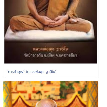
"การทำบุญ" (หลวงพ่อพุธ ฐานิโย)