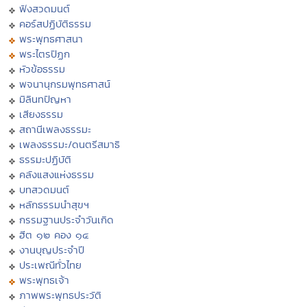
ฟังสวดมนต์
คอร์สปฏิบัติธรรม
พระพุทธศาสนา
พระไตรปิฏก
หัวข้อธรรม
พจนานุกรมพุทธศาสน์
มิลินทปัญหา
เสียงธรรม
สถานีเพลงธรรมะ
เพลงธรรมะ/ดนตรีสมาธิ
ธรรมะปฏิบัติ
คลังแสงแห่งธรรม
บทสวดมนต์
หลักธรรมนำสุขฯ
กรรมฐานประจำวันเกิด
ฮีต ๑๒ คอง ๑๔
งานบุญประจำปี
ประเพณีทั่วไทย
พระพุทธเจ้า
ภาพพระพุทธประวัติ