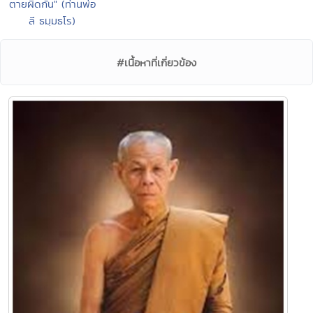
ตายผิดกัน" (ท่านพ่อ
ลี ธมฺมธโร)
#เนื้อหาที่เกี่ยวข้อง