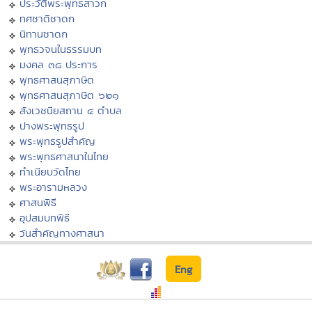
ประวัติพระพุทธสาวก
ทศชาติชาดก
นิทานชาดก
พุทธวจนในธรรมบท
มงคล ๓๘ ประการ
พุทธศาสนสุภาษิต
พุทธศาสนสุภาษิต ๖๒๑
สังเวชนียสถาน ๔ ตำบล
ปางพระพุทธรูป
พระพุทธรูปสำคัญ
พระพุทธศาสนาในไทย
ทำเนียบวัดไทย
พระอารามหลวง
ศาสนพิธี
อุปสมบทพิธี
วันสำคัญทางศาสนา
Eng