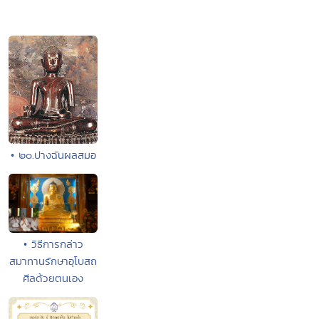
• ๒๐.ปางฉันผลสมอ
• วิธีการกล่าว
สมาทานรักษาอุโบสถ
ศีลด้วยตนเอง