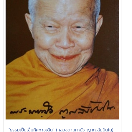
"ธรรมเป็นเข็มทิศทางเดิน" (หลวงตามหาบัว ญาณสัมปันโน)