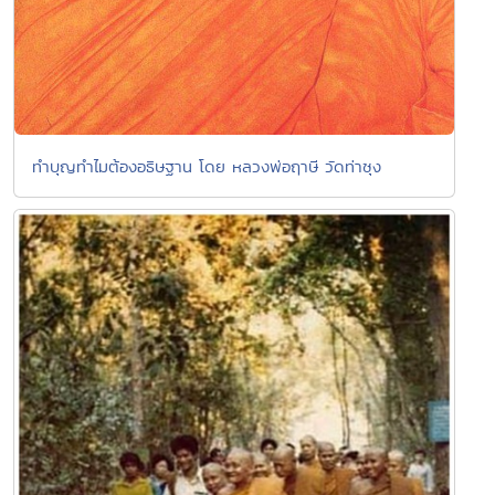
ทำบุญทำไมต้องอธิษฐาน โดย หลวงพ่อฤาษี วัดท่าซุง