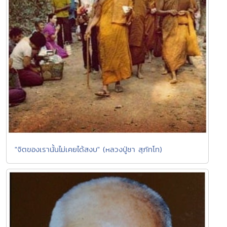
"จิตของเรานั้นไม่เคยได้สงบ" (หลวงปู่ชา สุภัทโท)