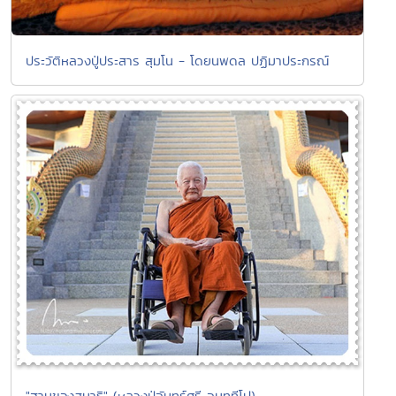
ประวัติหลวงปู่ประสาร สุมโน - โดยนพดล ปฏิมาประกรณ์
"ฐานของสมาธิ" (หลวงปู่จันทร์ศรี จนฺททีโป)