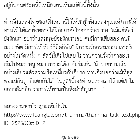
อยู่กับคนตระหนี่ถี่เหนียวคนเห็นแก่ตัวนี้ทั้งนั้น
ท่านจึงแสดงโทษของสิ่งเหล่านี้ไว้ให้เรารู้ ทั้งแสดงคุณแห่งการให้
ทานไว้ ให้เราทั้งหลายได้มีอัธยาศัยใจคอกว้างขวาง
"แม้แต่สัตว์
ยังรักเรา อย่าว่าแต่มนุษย์จะรักเราเลย คนมีการเสียสละ คนมี
เมตตาจิต มีการให้ สัตว์ก็ติดก็พัน"
มีความรักความชอบ เราดูซิ
อย่างในวัดหนึ่ง ๆ สัตว์นี้เต็มไปเลย ไม่ว่านกว่าแร้งว่ากาอะไร
เต็มไปหมด หมู หมา เพราะได้อาศัยร่มเย็น
"ถ้าขาดทานเสีย
อย่างเดียวแล้วความยึดเหนี่ยวกันก็ยาก ท่านจึงบอกว่าแม้ที่สุด
พ่อแม่กับลูกก็แตกกันได้"
ในสูตรนี้เองท่านแสดงเอาไว้ แต่เราไม่
ยกบาลีมาอีก ว่าการให้ทานเป็นสิ่งสำคัญมาก .. "
หลวงตามหาบัว ญาณสัมปันโน
http://www.luangta.com/thamma/thamma_talk_text.ph
ID=2523&CatID=2
6,689