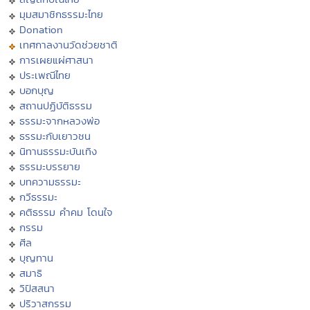
มุมสมาชิกธรรมะไทย
Donation
เทศกาลงานวัดช่วยชาติ
การเผยแผ่ศาสนา
ประเพณีไทย
บอกบุญ
สถานปฏิบัติธรรม
ธรรมะจากหลวงพ่อ
ธรรมะกับเยาวชน
นิทานธรรมะบันเทิง
ธรรมะบรรยาย
บทความธรรมะ
กวีธรรมะ
คติธรรม คำคม โดนใจ
กรรม
ศีล
บุญทาน
สมาธิ
วิปัสสนา
ปริวาสกรรม