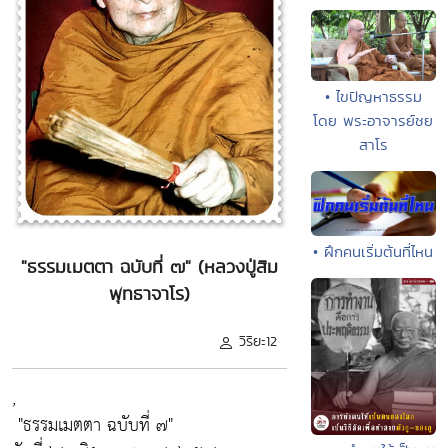
• ไขปัญหาธรรม
โดย พระอาจารย์ชย
สาโร
• ฝึกคนเริ่มต้นที่ไหน
"ธรรมเมตตา ฉบับที่ ๗" (หลวงปู่สิม
พุทธาจาโร)
วิริยะ12
,
"ธรรมเมตตา ฉบับที่ ๗"