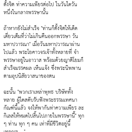
ตั้งจิต ท่าความเพียรต่อไป ในวันใดวัน
หนึ่งในกลางพรรษานั้น
ถ้าหากยังไม่สำเร็จ
"ท่านก็ตั้งจิตให้เด็ด
เดี่ยวเต็มที่ว่าไม่เกินคืนออกพรรษา วัน
มหาปวารณา"
เมื่อวันมหาปวารณาผ่าน
ไปแล้ว พระโยคาวจรเจ้าทั้งหลายที่ จำ
พรรษาอยู่ในอาวาส พร้อมด้วยญาติโยมก็
สำเร็จมรรคผล เห็นแจ้ง ซึ่งพระนิพพาน
ตามอุปนิสัยวาสนาของตน
ฉะนั้น
"พวกเราเหล่าพุทธ บริษัททั้ง
หลาย ผู้ใดสดับรับฟังพระธรรมเทศนา
กัณฑ์นี้แล้ว จงให้พากันท่าความเพียร ละ
กิเลสให้หมดไปสิ้นไปภายในพรรษานี้"
ทุก
ๆ ท่าน ทุก ๆ คน เท่าที่มีชีวิตอยู่นี้
เทอญฯ .. "