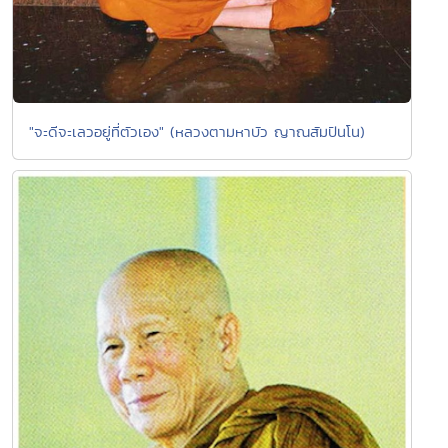
"จะดีจะเลวอยู่ที่ตัวเอง" (หลวงตามหาบัว ญาณสัมปันโน)