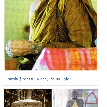
"รู้เท่าใจ รู้เท่าธรรม" (หลวงปู่หล้า เขมปตฺโต)