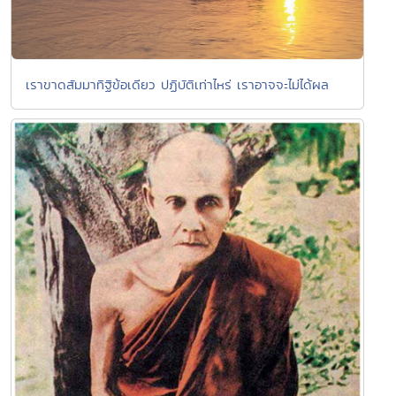
เราขาดสัมมาทิฐิข้อเดียว ปฏิบัติเท่าไหร่ เราอาจจะไม่ได้ผล