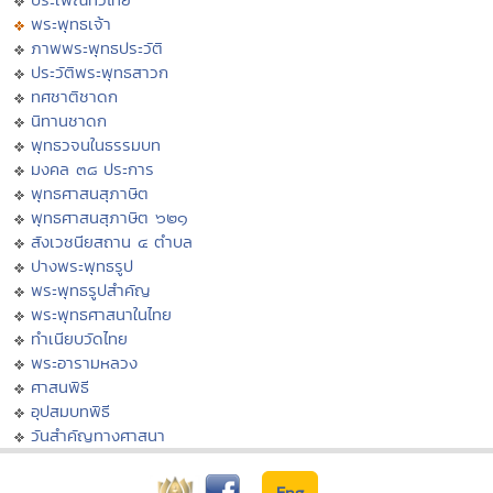
พระพุทธเจ้า
ภาพพระพุทธประวัติ
ประวัติพระพุทธสาวก
ทศชาติชาดก
นิทานชาดก
พุทธวจนในธรรมบท
มงคล ๓๘ ประการ
พุทธศาสนสุภาษิต
พุทธศาสนสุภาษิต ๖๒๑
สังเวชนียสถาน ๔ ตำบล
ปางพระพุทธรูป
พระพุทธรูปสำคัญ
พระพุทธศาสนาในไทย
ทำเนียบวัดไทย
พระอารามหลวง
ศาสนพิธี
อุปสมบทพิธี
วันสำคัญทางศาสนา
Eng