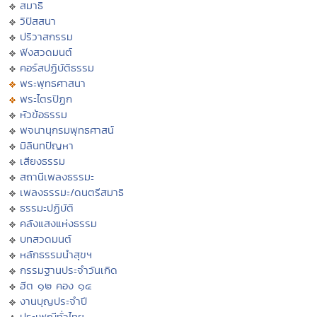
สมาธิ
วิปัสสนา
ปริวาสกรรม
ฟังสวดมนต์
คอร์สปฏิบัติธรรม
พระพุทธศาสนา
พระไตรปิฏก
หัวข้อธรรม
พจนานุกรมพุทธศาสน์
มิลินทปัญหา
เสียงธรรม
สถานีเพลงธรรมะ
เพลงธรรมะ/ดนตรีสมาธิ
ธรรมะปฏิบัติ
คลังแสงแห่งธรรม
บทสวดมนต์
หลักธรรมนำสุขฯ
กรรมฐานประจำวันเกิด
ฮีต ๑๒ คอง ๑๔
งานบุญประจำปี
ประเพณีทั่วไทย