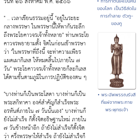
วันที่ ๒๖ สิงหาคม พ.ศ. ๒๕๐๖
• การทำตนให้เป็นคน
ของโลก เป็นวิธีลัดใน
การทำลาย ตัวกู-
" .. เวลาเขียนธรรมอยู่นี้
"อยู่ในระยะ
ของกู
กลางพรรษา ในพรรษานี้ให้พากันระลึก
ถึงพระโยคาวจรเจ้าทั้งหลาย"
ท่านพระโย
คาวจรพยายามตั้ง จิตในก่อนเข้าพรรษา
ว่า
"ในพรรษาที่ถึงนี้ จะท่าความเพียร
แผดเผากิเลส ให้หมดสิ้นไปภายใน ๗
วัน"
พระโยคาวจรเจ้าทั้งหลายก็ละกิเลส
ได้ตามชั้นตามภูมิในการปฏิบัติของตน ๆ
"บางท่านก็เป็นพระโสดา บางท่านก็เป็น
• พระฉัพพรรณรังสี
พระสกิทาคา องค์สำคัญก็สำเร็จพระ
ที่แผ่จากพระกาย
อรหันต์ภายใน ๗ วันนั้นเอง"
บางท่านก็
พระพุทธเจ้า
ยังไม่สำเร็จ ก็ตั้งจิตอธิษฐานใหม่ ภายใน
๗ วันข้างหน้าอีก ถ้ายังไม่สำเร็จก็ตั้งจิต
ว่า ครึ่งพรรษาให้สำเร็จ ถ้ายังไม่สำเร็จก็