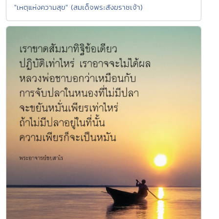
"เหตุแห่งความสุข" (สมเด็จพระสังฆราชเจ้า)