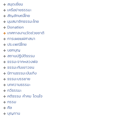
สมุดเยี่ยม
เครือข่ายธรรมะ
สัญลักษณ์ไทย
มุมสมาชิกธรรมะไทย
Donation
เทศกาลงานวัดช่วยชาติ
การเผยแผ่ศาสนา
ประเพณีไทย
บอกบุญ
สถานปฏิบัติธรรม
ธรรมะจากหลวงพ่อ
ธรรมะกับเยาวชน
นิทานธรรมะบันเทิง
ธรรมะบรรยาย
บทความธรรมะ
กวีธรรมะ
คติธรรม คำคม โดนใจ
กรรม
ศีล
บุญทาน