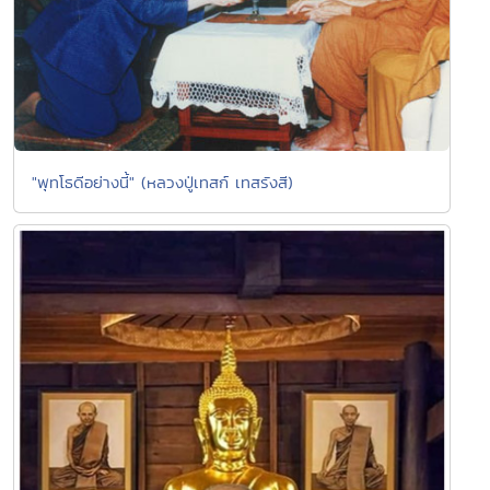
"พุทโธดีอย่างนี้" (หลวงปู่เทสก์ เทสรังสี)