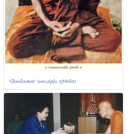
"เป็นหนึ่งเสมอ" (หลวงปู่มั่น ภูริทัตโต)