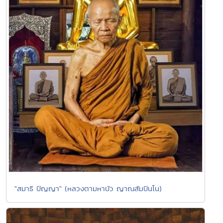
"สมาธิ ปัญญา" (หลวงตามหาบัว ญาณสัมปันโน)