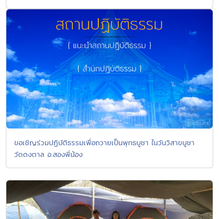
ขอเชิญร่วมปฏิบัติธรรมเพื่อถวายเป็นพุทธบูชา ในวันวิสาขบูชา
วัดดงตาล อ.สองพี่น้อง