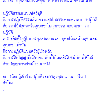
ต้องสร้างกุศลอันเป็นเหตุก่อนจึงจะร่ำรวยมีโภคทรัพย์มาก
ปฏิบัติธรรมแบบเจโตวิมุติ
คือการปฏิบัติธรรมด้วยความสุขในธรรมตลอดเวลาการปฏิบัติ
คือการมีปีติสุสุขหรืออุเบกขาในกุศลธรรมตลอดเวลาการ
ปฏิบัติ
เพราะจิตตั้งอยู่ในกองกุศลตลอดเวลา กุศลให้ผลเป็นสุข และ
อุเบกขาเท่านั้น
คือการปฏิบัติแบบตรัสรู้เร็วพลัน
คือการใช้ปัญญาที่เฉียบคม ดับทั้งกิเลสสังโยชน์ ดับทั้งขันธ์
ด้วยสัญญาเวทยิทนิโรธสมาบัติ
อย่างน้อยผู้เข้าร่วมปฏิบัติจะบรรลุจตุตถฌานภายใน 1
ชั่วโมง
.