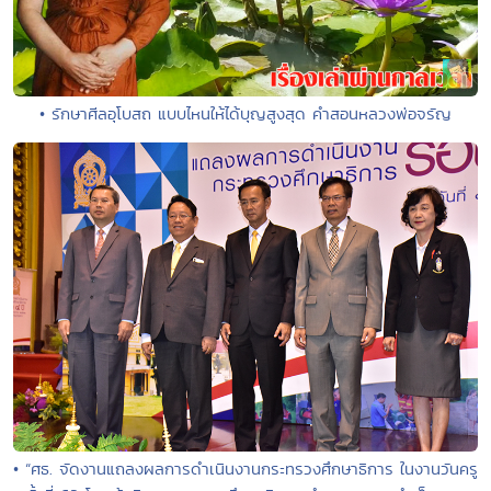
• รักษาศีลอุโบสถ แบบไหนให้ได้บุญสูงสุด คำสอนหลวงพ่อจรัญ
• “ศธ. จัดงานแถลงผลการดำเนินงานกระทรวงศึกษาธิการ ในงานวันครู