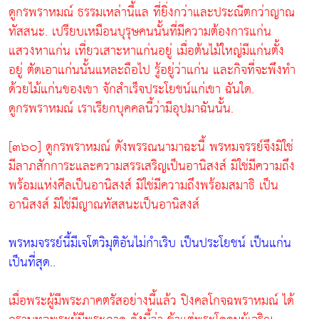
ดูกรพราหมณ์ ธรรมเหล่านี้แล ที่ยิ่งกว่าและประณีตกว่าญาณ
ทัสสนะ. เปรียบเหมือนบุรุษคนนั้นที่มีความต้องการแก่น
แสวงหาแก่น เที่ยวเสาะหาแก่นอยู่ เมื่อต้นไม้ใหญ่มีแก่นตั้ง
อยู่ ตัดเอาแก่นนั้นแหละถือไป รู้อยู่ว่าแก่น และกิจที่จะพึงทำ
ด้วยไม้แก่นของเขา จักสำเร็จประโยชน์แก่เขา ฉันใด.
ดูกรพราหมณ์ เราเรียกบุคคลนี้ว่ามีอุปมาฉันนั้น.
[๓๖๐] ดูกรพราหมณ์ ดังพรรณนามาฉะนี้ พรหมจรรย์จึงมิใช่
มีลาภสักการะและความสรรเสริญเป็นอานิสงส์ มิใช่มีความถึง
พร้อมแห่งศีลเป็นอานิสงส์ มิใช่มีความถึงพร้อมสมาธิ เป็น
อานิสงส์ มิใช่มีญาณทัสสนะเป็นอานิสงส์
พรหมจรรย์นี้มีเจโตวิมุติอันไม่กำเริบ เป็นประโยชน์ เป็นแก่น
เป็นที่สุด..
เมื่อพระผู้มีพระภาคตรัสอย่างนี้แล้ว ปิงคลโกจฉพราหมณ์ ได้