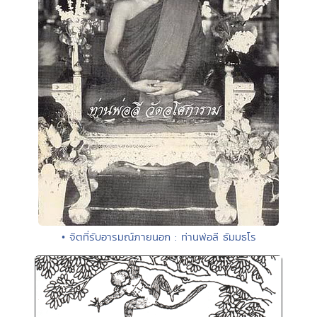
• จิตที่รับอารมณ์ภายนอก : ท่านพ่อลี ธัมมธโร