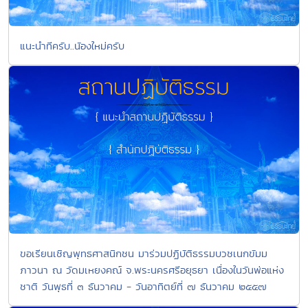
แนะนำทีครับ..นัองใหม่ครับ
ขอเรียนเชิญพุทธศาสนิกชน มาร่วมปฏิบัติธรรมบวชเนกขัมม
ภาวนา ณ วัดมเหยงคณ์ จ.พระนครศรีอยุธยา เนื่องในวันพ่อแห่ง
ชาติ วันพุธที่ ๓ ธันวาคม - วันอาทิตย์ที่ ๗ ธันวาคม ๒๕๕๗