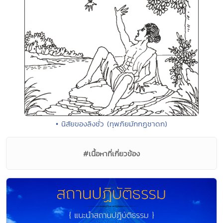
• นิสัยของลิงชั่ว (ทุพภิยมักกฏชาดก)
#เนื้อหาที่เกี่ยวข้อง