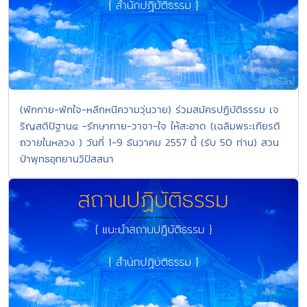
(พักกาย-พักใจ-หลีกหนีความวุ่นวาย) ร่วมสมัครปฏิบัติธรรม เจ
ริญสติปัฐาน๔ -รักษากาย-วาจา-ใจ ให้สะอาด (เฉลิมพระเกียรติ
ถวายในหลวง ) วันที่ 1-9 ธันวาคม 2557 นี้ (รับ 50 ท่าน) สวน
ป่าพุทธอุทยานวิปัสสนา