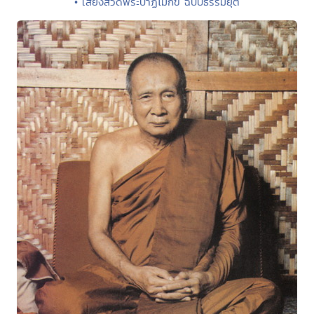
• เสียงสวดพระปาฏิโมกข์ ฉบับธรรมยุต