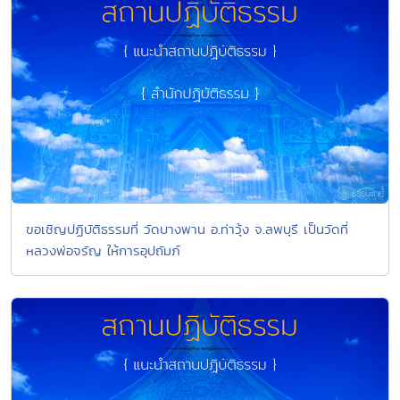
ขอเชิญปฏิบัติธรรมที่ วัดบางพาน อ.ท่าวุ้ง จ.ลพบุรี เป็นวัดที่
หลวงพ่อจรัญ ให้การอุปถัมภ์