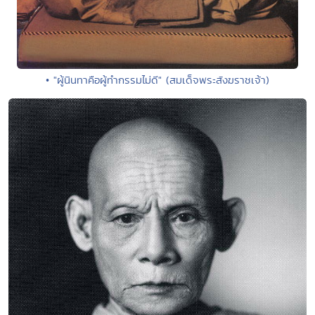
• "ผู้นินทาคือผู้ทำกรรมไม่ดี" (สมเด็จพระสังฆราชเจ้า)