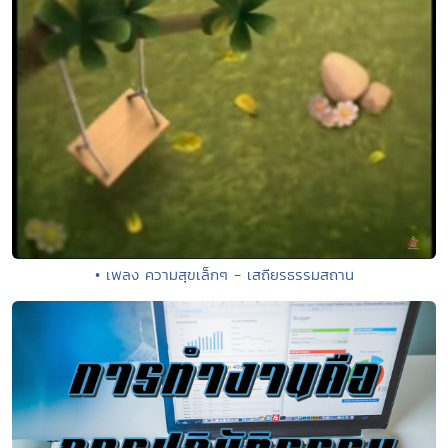
• เพลง ความสุขเล็กๆ - เสถียรธรรมสถาน