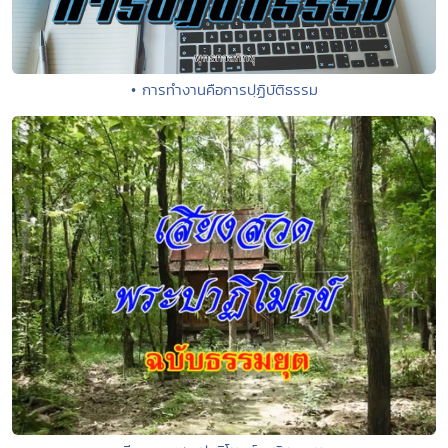
• การทำงานคือการปฺฏิบัติธรรม