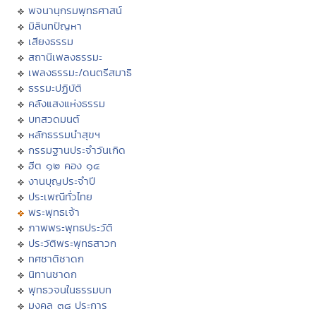
พจนานุกรมพุทธศาสน์
มิลินทปัญหา
เสียงธรรม
สถานีเพลงธรรมะ
เพลงธรรมะ/ดนตรีสมาธิ
ธรรมะปฏิบัติ
คลังแสงแห่งธรรม
บทสวดมนต์
หลักธรรมนำสุขฯ
กรรมฐานประจำวันเกิด
ฮีต ๑๒ คอง ๑๔
งานบุญประจำปี
ประเพณีทั่วไทย
พระพุทธเจ้า
ภาพพระพุทธประวัติ
ประวัติพระพุทธสาวก
ทศชาติชาดก
นิทานชาดก
พุทธวจนในธรรมบท
มงคล ๓๘ ประการ