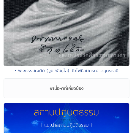
• พระธรรมเจดีย์ (จูม พันธุโล) วัดโพธิสมภรณ์ จ.อุดรธานี
#เนื้อหาที่เกี่ยวข้อง