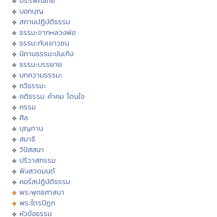
ประเพณีไทย
บอกบุญ
สถานปฏิบัติธรรม
ธรรมะจากหลวงพ่อ
ธรรมะกับเยาวชน
นิทานธรรมะบันเทิง
ธรรมะบรรยาย
บทความธรรมะ
กวีธรรมะ
คติธรรม คำคม โดนใจ
กรรม
ศีล
บุญทาน
สมาธิ
วิปัสสนา
ปริวาสกรรม
ฟังสวดมนต์
คอร์สปฏิบัติธรรม
พระพุทธศาสนา
พระไตรปิฏก
หัวข้อธรรม