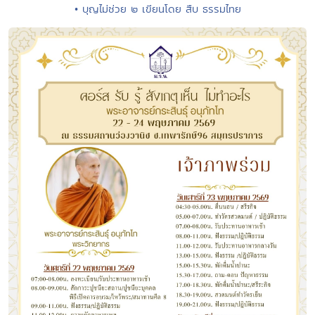
• บุญไม่ช่วย ๒ เขียนโดย สืบ ธรรมไทย