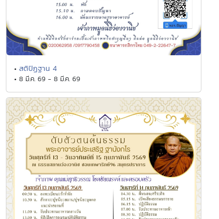
สติปัฏฐาน 4
•
• 8 มี.ค. 69 - 8 มี.ค. 69