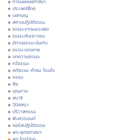
การเผยแผ่ศาสนา
ประเพณีไทย
บอกบุญ
สถานปฏิบัติธรรม
ธรรมะจากหลวงพ่อ
ธรรมะกับเยาวชน
นิทานธรรมะบันเทิง
ธรรมะบรรยาย
บทความธรรมะ
กวีธรรมะ
คติธรรม คำคม โดนใจ
กรรม
ศีล
บุญทาน
สมาธิ
วิปัสสนา
ปริวาสกรรม
ฟังสวดมนต์
คอร์สปฏิบัติธรรม
พระพุทธศาสนา
พระไตรปิฏก