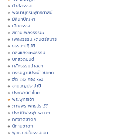
หัวข้อธรรม
พจนานุกรมพุทธศาสน์
มิลินทปัญหา
เสียงธรรม
สถานีเพลงธรรมะ
เพลงธรรมะ/ดนตรีสมาธิ
ธรรมะปฏิบัติ
คลังแสงแห่งธรรม
บทสวดมนต์
หลักธรรมนำสุขฯ
กรรมฐานประจำวันเกิด
ฮีต ๑๒ คอง ๑๔
งานบุญประจำปี
ประเพณีทั่วไทย
พระพุทธเจ้า
ภาพพระพุทธประวัติ
ประวัติพระพุทธสาวก
ทศชาติชาดก
นิทานชาดก
พุทธวจนในธรรมบท