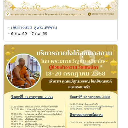
เส้นทางชีวิต สู่พระนิพพาน
•
• 6 กพ. 69 - ึ7 กพ. 69