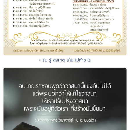
• รับ รู้ สังเกตุ เห็น ไม่ทำอะไร