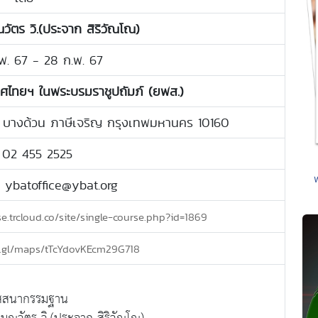
ัตร วิ.(ประจาก สิริวัณโณ)
ก.พ. 67 - 28 ก.พ. 67
ทศไทยฯ ในพระบรมราชูปถัมภ์ (ยพส.)
 บางด้วน ภาษีเจริญ กรุงเทพมหานคร 10160
: 02 455 2525
: ybatoffice@ybat.org
se.trcloud.co/site/single-course.php?id=1869
o.gl/maps/tTcYdovKEcm29G718
ัสสนากรรมฐาน