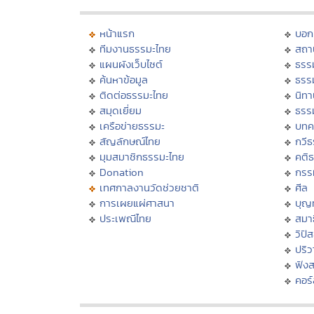
หน้าแรก
บอก
ทีมงานธรรมะไทย
สถา
แผนผังเว็บไซต์
ธรร
ค้นหาข้อมูล
ธรร
ติดต่อธรรมะไทย
นิทา
สมุดเยี่ยม
ธรร
เครือข่ายธรรมะ
บทค
สัญลักษณ์ไทย
กวี
มุมสมาชิกธรรมะไทย
คติ
Donation
กรร
เทศกาลงานวัดช่วยชาติ
ศีล
การเผยแผ่ศาสนา
บุญ
ประเพณีไทย
สมาธ
วิปั
ปริ
ฟัง
คอร์