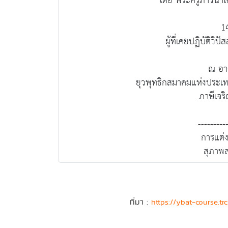
โดย พระครูภาวนาสม
1
ผู้ที่เคยปฏิบัติวิป
ณ อา
ยุวพุทธิกสมาคมแห่งประเ
ภาษีเจร
---------
การแต่ง
สุภาพส
ที่มา :
https://ybat-course.tr