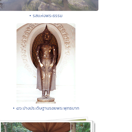
• รสเเห่งพระธรรม
• ๔๖.ปางประดิษฐานรอยพระพุทธบาท