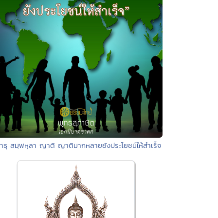
สาธุ สมฺพหุลา ญาติ ญาติมากหลายยังประโยชน์ให้สำเร็จ