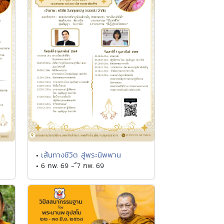
เส้นทางชีวิต สู่พระนิพพาน
•
• 6 กพ. 69 - ึ7 กพ. 69