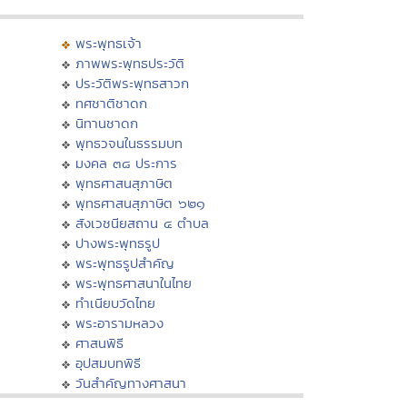
พระพุทธเจ้า
ภาพพระพุทธประวัติ
ประวัติพระพุทธสาวก
ทศชาติชาดก
นิทานชาดก
พุทธวจนในธรรมบท
มงคล ๓๘ ประการ
พุทธศาสนสุภาษิต
พุทธศาสนสุภาษิต ๖๒๑
สังเวชนียสถาน ๔ ตำบล
ปางพระพุทธรูป
พระพุทธรูปสำคัญ
พระพุทธศาสนาในไทย
ทำเนียบวัดไทย
พระอารามหลวง
ศาสนพิธี
อุปสมบทพิธี
วันสำคัญทางศาสนา