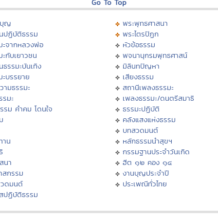
Go To Top
บุญ
พระพุทธศาสนา
นปฏิบัติธรรม
พระไตรปิฏก
มะจากหลวงพ่อ
หัวข้อธรรม
มะกับเยาวชน
พจนานุกรมพุทธศาสน์
นธรรมะบันเทิง
มิลินทปัญหา
มะบรรยาย
เสียงธรรม
วามธรรมะ
สถานีเพลงธรรมะ
ธรรมะ
เพลงธรรมะ/ดนตรีสมาธิ
ธรรม คำคม โดนใจ
ธรรมะปฏิบัติ
ม
คลังแสงแห่งธรรม
บทสวดมนต์
ทาน
หลักธรรมนำสุขฯ
ิ
กรรมฐานประจำวันเกิด
สสนา
ฮีต ๑๒ คอง ๑๔
วาสกรรม
งานบุญประจำปี
สวดมนต์
ประเพณีทั่วไทย
สปฏิบัติธรรม