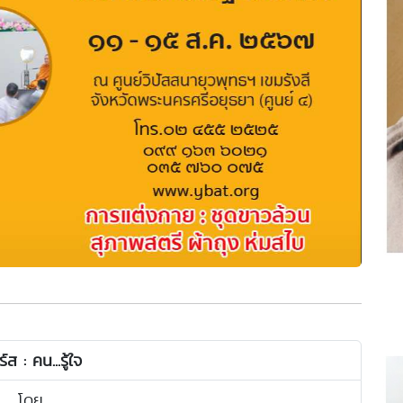
์ส : คน...รู้ใจ
โดย