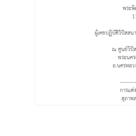
พระษิ
1
ผู้เคยปฏิบัติวิปัสสน
ณ ศูนย์วิปั
พระนครศ
อ.นครหลวง
--------
การแต่ง
สุภาพส