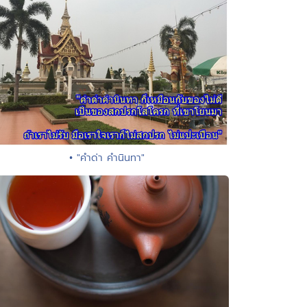
• "คำด่า คำนินทา"