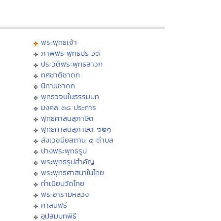
พระพุทธเจ้า
ภาพพระพุทธประวัติ
ประวัติพระพุทธสาวก
ทศชาติชาดก
นิทานชาดก
พุทธวจนในธรรมบท
มงคล ๓๘ ประการ
พุทธศาสนสุภาษิต
พุทธศาสนสุภาษิต ๖๒๑
สังเวชนียสถาน ๔ ตำบล
ปางพระพุทธรูป
พระพุทธรูปสำคัญ
พระพุทธศาสนาในไทย
ทำเนียบวัดไทย
พระอารามหลวง
ศาสนพิธี
อุปสมบทพิธี