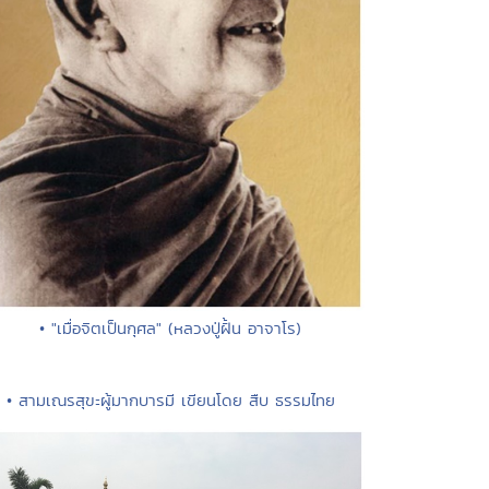
• "เมื่อจิตเป็นกุศล" (หลวงปู่ฝั้น อาจาโร)
• สามเณรสุขะผู้มากบารมี เขียนโดย สืบ ธรรมไทย