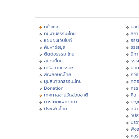
หน้าแรก
บอก
ทีมงานธรรมะไทย
สถา
แผนผังเว็บไซต์
ธรร
ค้นหาข้อมูล
ธรร
ติดต่อธรรมะไทย
นิทา
สมุดเยี่ยม
ธรร
เครือข่ายธรรมะ
บทค
สัญลักษณ์ไทย
กวี
มุมสมาชิกธรรมะไทย
คติ
Donation
กรร
เทศกาลงานวัดช่วยชาติ
ศีล
การเผยแผ่ศาสนา
บุญ
ประเพณีไทย
สมาธ
วิปั
ปริ
ฟัง
คอร์