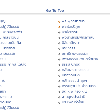
Go To Top
บุญ
พระพุทธศาสนา
นปฏิบัติธรรม
พระไตรปิฏก
มะจากหลวงพ่อ
หัวข้อธรรม
มะกับเยาวชน
พจนานุกรมพุทธศาสน์
นธรรมะบันเทิง
มิลินทปัญหา
มะบรรยาย
เสียงธรรม
วามธรรมะ
สถานีเพลงธรรมะ
ธรรมะ
เพลงธรรมะ/ดนตรีสมาธิ
ธรรม คำคม โดนใจ
ธรรมะปฏิบัติ
ม
คลังแสงแห่งธรรม
บทสวดมนต์
ทาน
หลักธรรมนำสุขฯ
ิ
กรรมฐานประจำวันเกิด
สสนา
ฮีต ๑๒ คอง ๑๔
วาสกรรม
งานบุญประจำปี
สวดมนต์
ประเพณีทั่วไทย
สปฏิบัติธรรม