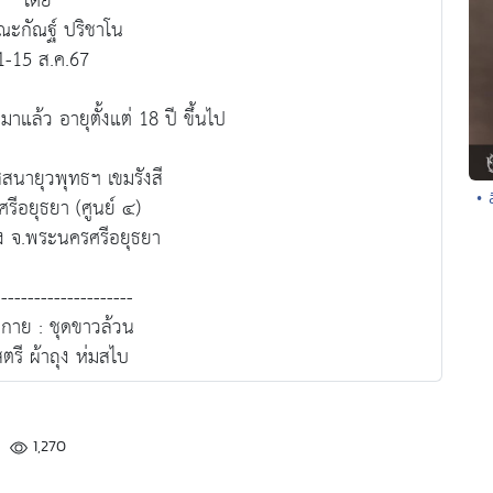
โดย
ณะกัณฐ์ ปริชาโน
1-15 ส.ค.67
ามาแล้ว อายุตั้งแต่ 18 ปี ขึ้นไป
สสนายุวพุทธฯ เขมรังสี
• 
รีอยุธยา (ศูนย์ ๔)
 จ.พระนครศรีอยุธยา
---------------------
กาย : ชุดขาวล้วน
ตรี ผ้าถุง ห่มสไบ
1,270