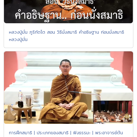
หลวงปู่มั่น ภูริทัตโต สอน วิธีนั่งสมาธิ คําอธิษฐาน ก่อนนั่งสมาธิ
หลวงปู่มั่น
การฝึกสมาธิ | ประเภทของสมาธิ | ฟังธรรมะ | พระอาจารย์ต้น