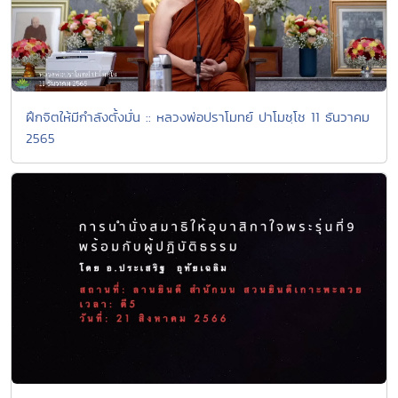
ฝึกจิตให้มีกำลังตั้งมั่น :: หลวงพ่อปราโมทย์ ปาโมชฺโช 11 ธันวาคม
2565