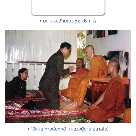
• มหาบุรุษลักษณะ ๓๒ ประการ
• "นี่แหละทางดับทุกข์" (หลวงปู่ขาว อนาลโย)