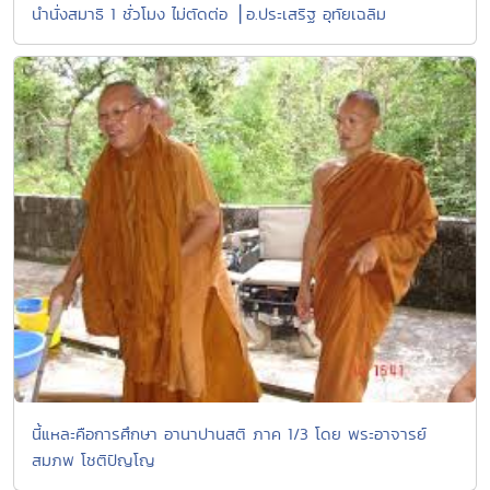
นำนั่งสมาธิ 1 ชั่วโมง ไม่ตัดต่อ ⎪อ.ประเสริฐ อุทัยเฉลิม
นี้แหละคือการศึกษา อานาปานสติ ภาค 1/3 โดย พระอาจารย์
สมภพ โชติปัญโญ