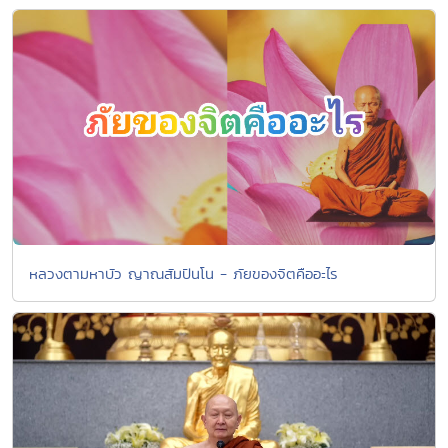
หลวงตามหาบัว ญาณสัมปันโน - ภัยของจิตคืออะไร