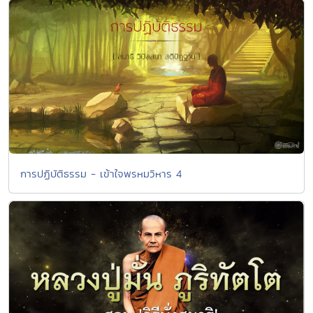
การปฏิบัติธรรม - เข้าใจพรหมวิหาร 4