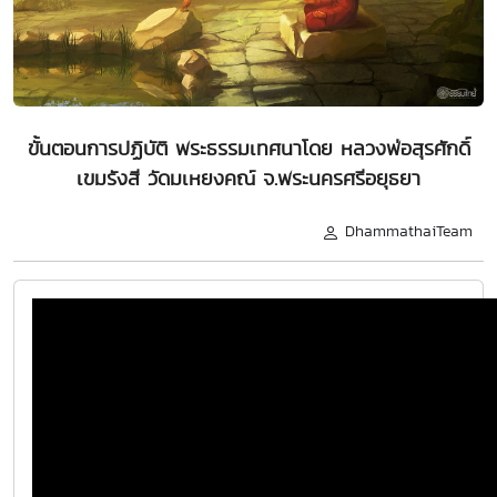
ขั้นตอนการปฏิบัติ พระธรรมเทศนาโดย หลวงพ่อสุรศักดิ์
เขมรังสี วัดมเหยงคณ์ จ.พระนครศรีอยุธยา
DhammathaiTeam