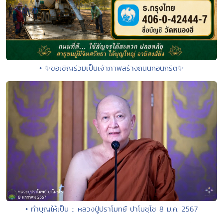
• ✨ขอเชิญร่วมเป็นเจ้าภาพสร้างถนนคอนกรีต✨
• ทำบุญให้เป็น :: หลวงปู่ปราโมทย์ ปาโมชฺโช 8 ม.ค. 2567