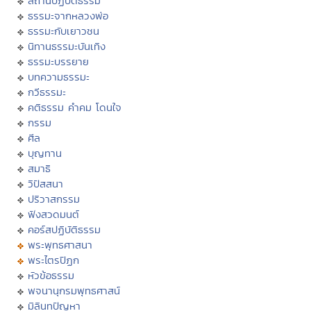
สถานปฏิบัติธรรม
ธรรมะจากหลวงพ่อ
ธรรมะกับเยาวชน
นิทานธรรมะบันเทิง
ธรรมะบรรยาย
บทความธรรมะ
กวีธรรมะ
คติธรรม คำคม โดนใจ
กรรม
ศีล
บุญทาน
สมาธิ
วิปัสสนา
ปริวาสกรรม
ฟังสวดมนต์
คอร์สปฏิบัติธรรม
พระพุทธศาสนา
พระไตรปิฏก
หัวข้อธรรม
พจนานุกรมพุทธศาสน์
มิลินทปัญหา