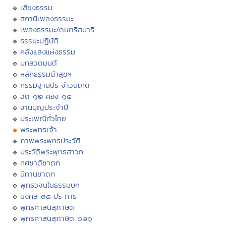
เสียงธรรม
สถานีเพลงธรรมะ
เพลงธรรมะ/ดนตรีสมาธิ
ธรรมะปฏิบัติ
คลังแสงแห่งธรรม
บทสวดมนต์
หลักธรรมนำสุขฯ
กรรมฐานประจำวันเกิด
ฮีต ๑๒ คอง ๑๔
งานบุญประจำปี
ประเพณีทั่วไทย
พระพุทธเจ้า
ภาพพระพุทธประวัติ
ประวัติพระพุทธสาวก
ทศชาติชาดก
นิทานชาดก
พุทธวจนในธรรมบท
มงคล ๓๘ ประการ
พุทธศาสนสุภาษิต
พุทธศาสนสุภาษิต ๖๒๑