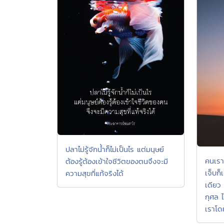
ปลาไม่รู้จักน้ำก็ไม่เป็นไร แต่มนุษย์
คนเรา
ต้องรู้ต้องเข้าใจชีวิตของตนจึงจะมี
เจ็บก
ความสุขที่แท้จริงได้
เดียว
กุศล ไ
เราโด