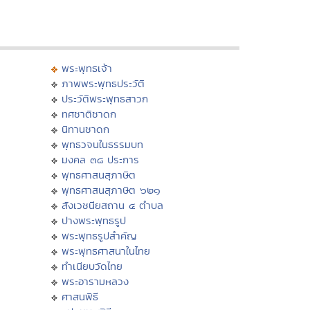
พระพุทธเจ้า
ภาพพระพุทธประวัติ
ประวัติพระพุทธสาวก
ทศชาติชาดก
นิทานชาดก
พุทธวจนในธรรมบท
มงคล ๓๘ ประการ
พุทธศาสนสุภาษิต
พุทธศาสนสุภาษิต ๖๒๑
สังเวชนียสถาน ๔ ตำบล
ปางพระพุทธรูป
พระพุทธรูปสำคัญ
พระพุทธศาสนาในไทย
ทำเนียบวัดไทย
พระอารามหลวง
ศาสนพิธี