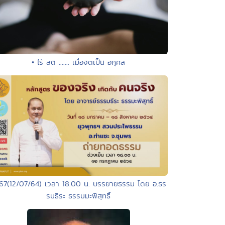
• ไร้ สติ ....... เมื่อจิตเป็น อกุศล
167(12/07/64) เวลา 18.00 น. บรรยายธรรม โดย อ.ธร
รมธีระ ธรรมมะพิสุทธิ์