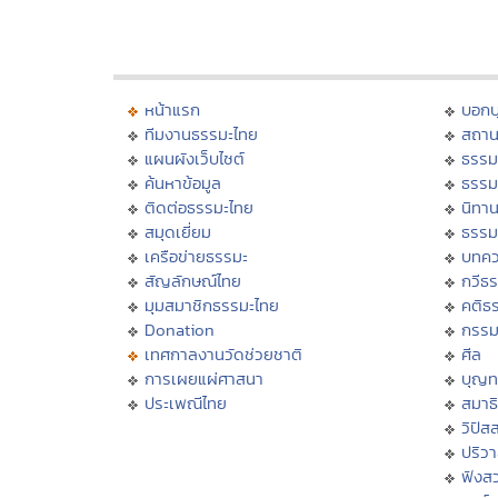
หน้าแรก
บอก
ทีมงานธรรมะไทย
สถาน
แผนผังเว็บไซต์
ธรรม
ค้นหาข้อมูล
ธรรม
ติดต่อธรรมะไทย
นิทาน
สมุดเยี่ยม
ธรรม
เครือข่ายธรรมะ
บทคว
สัญลักษณ์ไทย
กวีธ
มุมสมาชิกธรรมะไทย
คติธ
Donation
กรร
เทศกาลงานวัดช่วยชาติ
ศีล
การเผยแผ่ศาสนา
บุญท
ประเพณีไทย
สมาธิ
วิปัส
ปริว
ฟังส