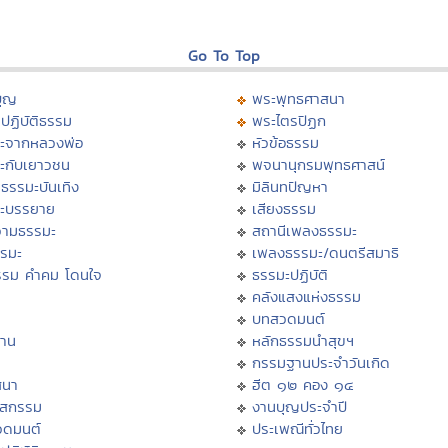
Go To Top
บุญ
พระพุทธศาสนา
ปฏิบัติธรรม
พระไตรปิฏก
ะจากหลวงพ่อ
หัวข้อธรรม
ะกับเยาวชน
พจนานุกรมพุทธศาสน์
ธรรมะบันเทิง
มิลินทปัญหา
ะบรรยาย
เสียงธรรม
ามธรรมะ
สถานีเพลงธรรมะ
รรมะ
เพลงธรรมะ/ดนตรีสมาธิ
รรม คำคม โดนใจ
ธรรมะปฏิบัติ
ม
คลังแสงแห่งธรรม
บทสวดมนต์
าน
หลักธรรมนำสุขฯ
กรรมฐานประจำวันเกิด
สนา
ฮีต ๑๒ คอง ๑๔
าสกรรม
งานบุญประจำปี
วดมนต์
ประเพณีทั่วไทย