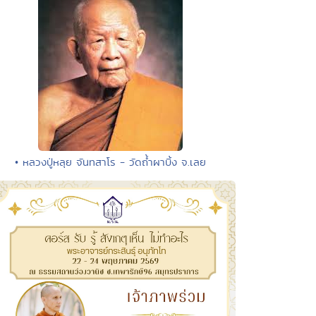
• หลวงปู่หลุย จันทสาโร - วัดถ้ำผาบิ้ง จ.เลย