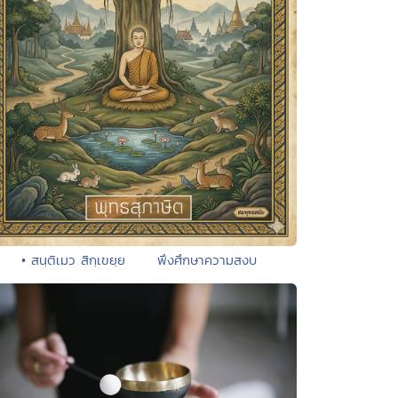
• สนฺติเมว สิกฺเขยฺย พึงศึกษาความสงบ