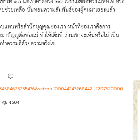
เขาให้ ๑๐ แต่เราคาดหวัง ๒๐ เราก็เลยผิดหวังไม่พอใจ หรือ
ยช่วยเหลือ บั่นทอนความสัมพันธ์ของผู้คนมาเยอะแล้ว
อบแทนหรือสำนึกบุญคุณของเรา หน้าที่ของเราคือการ
ตัญญูต่อพ่อแม่ ทำให้เต็มที่ ส่วนเขาจะเห็นหรือไม่ เป็น
้เราทำความดีด้วยความจริงใจ
=5534584623235476&set=pb.100044243268442.-2207520000
4,504