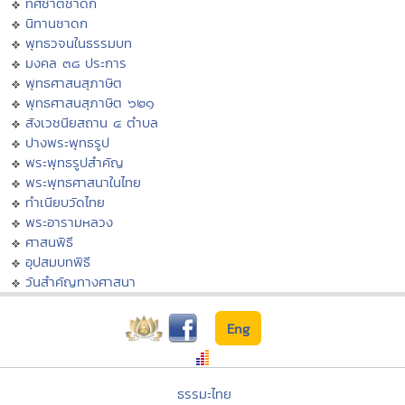
ทศชาติชาดก
นิทานชาดก
พุทธวจนในธรรมบท
มงคล ๓๘ ประการ
พุทธศาสนสุภาษิต
พุทธศาสนสุภาษิต ๖๒๑
สังเวชนียสถาน ๔ ตำบล
ปางพระพุทธรูป
พระพุทธรูปสำคัญ
พระพุทธศาสนาในไทย
ทำเนียบวัดไทย
พระอารามหลวง
ศาสนพิธี
อุปสมบทพิธี
วันสำคัญทางศาสนา
Eng
ธรรมะไทย