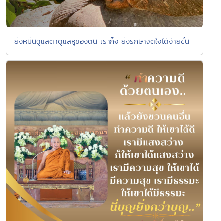
ยิ่งหมั่นดูแลตาดูแลหูของตน เราก็จะยิ่งรักษาจิตใจได้ง่ายขึ้น