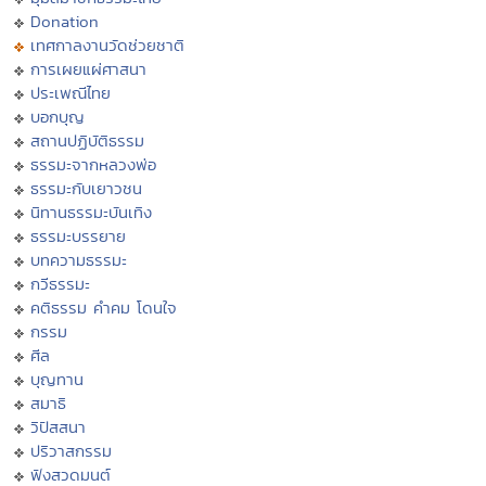
Donation
เทศกาลงานวัดช่วยชาติ
การเผยแผ่ศาสนา
ประเพณีไทย
บอกบุญ
สถานปฏิบัติธรรม
ธรรมะจากหลวงพ่อ
ธรรมะกับเยาวชน
นิทานธรรมะบันเทิง
ธรรมะบรรยาย
บทความธรรมะ
กวีธรรมะ
คติธรรม คำคม โดนใจ
กรรม
ศีล
บุญทาน
สมาธิ
วิปัสสนา
ปริวาสกรรม
ฟังสวดมนต์