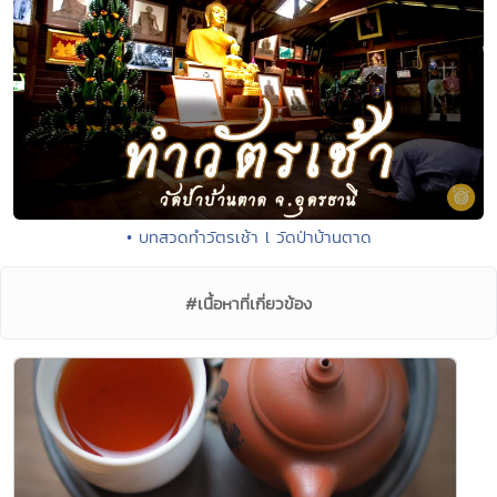
• บทสวดทำวัตรเช้า l วัดป่าบ้านตาด
#เนื้อหาที่เกี่ยวข้อง