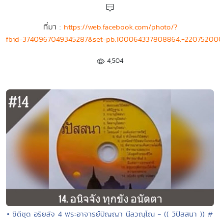
ที่มา :
https://web.facebook.com/photo/?
fbid=3740967049345287&set=pb.100064337808864.-22075200
4,504
• ซีดีชุด อริยสัจ 4 พระอาจารย์ปัญญา นีลวณฺโณ - (( วิปัสสนา )) #