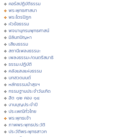
คอร์สปฏิบัติธรรม
พระพุทธศาสนา
พระไตรปิฏก
หัวข้อธรรม
พจนานุกรมพุทธศาสน์
มิลินทปัญหา
เสียงธรรม
สถานีเพลงธรรมะ
เพลงธรรมะ/ดนตรีสมาธิ
ธรรมะปฏิบัติ
คลังแสงแห่งธรรม
บทสวดมนต์
หลักธรรมนำสุขฯ
กรรมฐานประจำวันเกิด
ฮีต ๑๒ คอง ๑๔
งานบุญประจำปี
ประเพณีทั่วไทย
พระพุทธเจ้า
ภาพพระพุทธประวัติ
ประวัติพระพุทธสาวก