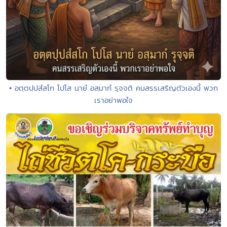
• อตฺตปฺปสํสโก โปโส นายํ อสฺมากํ รุจฺจติ คนสรรเสริญตัวเองนี้ พวก
เราอย่าพอใจ