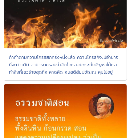
ถ้าทำตามความโกรธสักครั้งหนึ่งแล้ว ความโกรธก็จะมีอำนาจ
ยิ่งกว่าเดิม สามารถครอบงำจิตใจเราจนกระทั่งบัญชาให้เรา
ทำสิ่งที่เลวร้ายสุดที่จะคาดคิด จนสติสัมปชัญญะคุมไม่อยู่