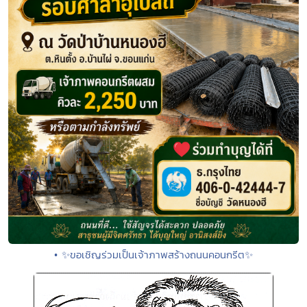
• ✨ขอเชิญร่วมเป็นเจ้าภาพสร้างถนนคอนกรีต✨