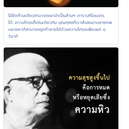
ไม้ขีดก้านเดียวสามารถเผาป่าเป็นล้านๆ ตารางกิโลเมตร
ได้...ความโกรธก็เช่นเดียวกัน บุญกุศลที่เราสั่งสมมาหลายภพ
หลายชาติสามารถถูกทำลายได้ด้วยความโกรธเพียงแค่ ๑
วินาที