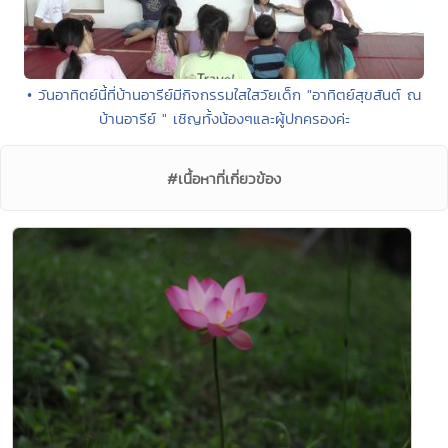
• วันอาทิตย์นี้ที่บ้านอารีย์มีกิจกรรมใสใสวัยเด็ก "อาทิตย์สุขสันต์ ณ
บ้านอารีย์ " เชิญทั้งน้องๆและผู้ปกครองค่ะ
#เนื้อหาที่เกี่ยวข้อง