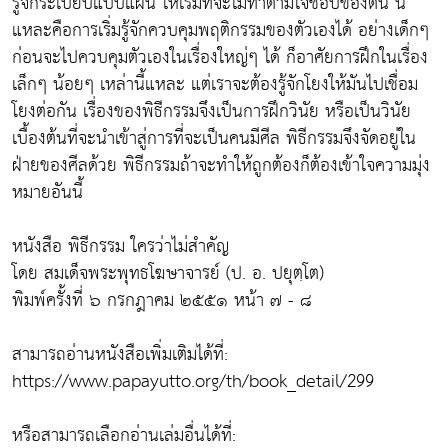
รู้จักระเบียบแบบแผน ให้เริ่มที่จะไม่ทำตามใจชอบของตน นี่
แหละคือการเริ่มรู้จักควบคุมพฤติกรรมของตัวเองได้ อย่างเด็กๆ
ก่อนจะไปควบคุมตัวเองในเรื่องใหญ่ๆ ได้ ก็อาศัยการฝึกในเรื่อง
เล็กๆ น้อยๆ เหล่านี้แหละ แต่เราจะต้องรู้จักโยงให้มันไปเชื่อม
โยงต่อกัน เรื่องของพิธีกรรมจึงเป็นการฝึกวินัย หรือเป็นวินัย
เบื้องต้นที่จะนำเข้าสู่การที่จะเป็นคนมีศีล พิธีกรรมจึงจัดอยู่ใน
ฝ่ายของศีลด้วย พิธีกรรมถ้าจะทำให้ถูกต้องก็ต้องเข้าใจความมุ่ง
หมายอันนี้
หนังสือ พิธีกรรม ใครว่าไม่สำคัญ
โดย สมเด็จพระพุทธโฆษาจารย์ (ป. อ. ปยุตฺโต)
พิมพ์ครั้งที่ ๖ กรกฎาคม ๒๕๕๑ หน้า ๗ - ๘
สามารถอ่านหนังสือเพิ่มเติมได้ที่:
https://www.papayutto.org/th/book_detail/299
หรือสามารถเลือกอ่านเล่มอื่นได้ที่: