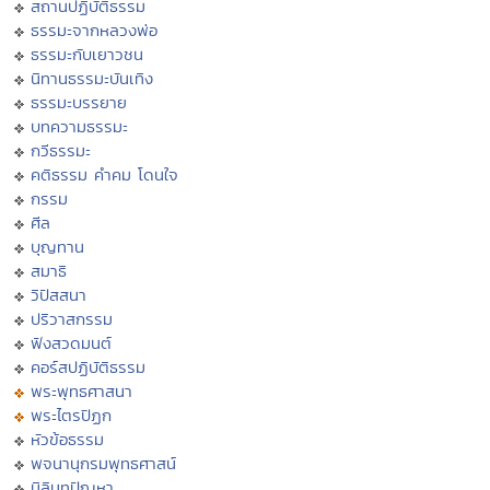
สถานปฏิบัติธรรม
ธรรมะจากหลวงพ่อ
ธรรมะกับเยาวชน
นิทานธรรมะบันเทิง
ธรรมะบรรยาย
บทความธรรมะ
กวีธรรมะ
คติธรรม คำคม โดนใจ
กรรม
ศีล
บุญทาน
สมาธิ
วิปัสสนา
ปริวาสกรรม
ฟังสวดมนต์
คอร์สปฏิบัติธรรม
พระพุทธศาสนา
พระไตรปิฏก
หัวข้อธรรม
พจนานุกรมพุทธศาสน์
มิลินทปัญหา