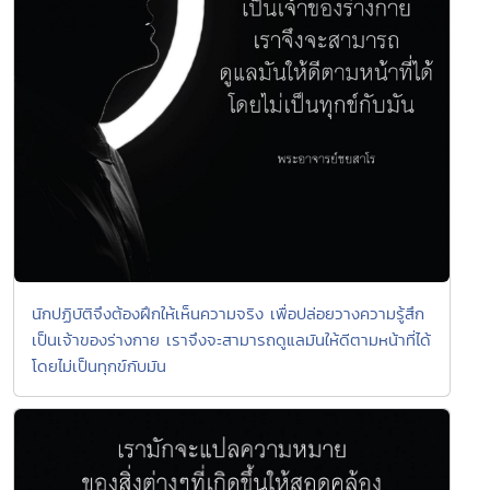
นักปฏิบัติจึงต้องฝึกให้เห็นความจริง เพื่อปล่อยวางความรู้สึก
เป็นเจ้าของร่างกาย เราจึงจะสามารถดูแลมันให้ดีตามหน้าที่ได้
โดยไม่เป็นทุกข์กับมัน