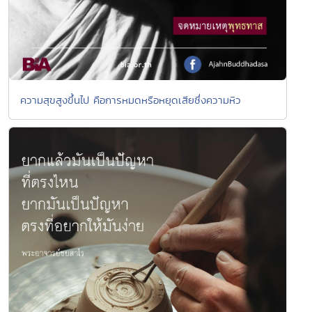
ความสุขสูงขึ้นไป คือการหมดหรือหยุดเสียซึ่งความหิว