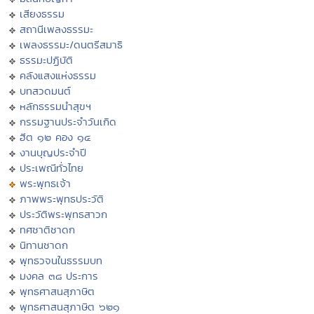
เสียงธรรม
สถานีเพลงธรรมะ
เพลงธรรมะ/ดนตรีสมาธิ
ธรรมะปฏิบัติ
คลังแสงแห่งธรรม
บทสวดมนต์
หลักธรรมนำสุขฯ
กรรมฐานประจำวันเกิด
ฮีต ๑๒ คอง ๑๔
งานบุญประจำปี
ประเพณีทั่วไทย
พระพุทธเจ้า
ภาพพระพุทธประวัติ
ประวัติพระพุทธสาวก
ทศชาติชาดก
นิทานชาดก
พุทธวจนในธรรมบท
มงคล ๓๘ ประการ
พุทธศาสนสุภาษิต
พุทธศาสนสุภาษิต ๖๒๑