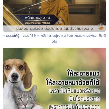
• ธรรมให้รู้ : ตอนที่39 - พลิกฌานสู่ญาณ โดย พระมหาวรพรต กิตติ
วโร