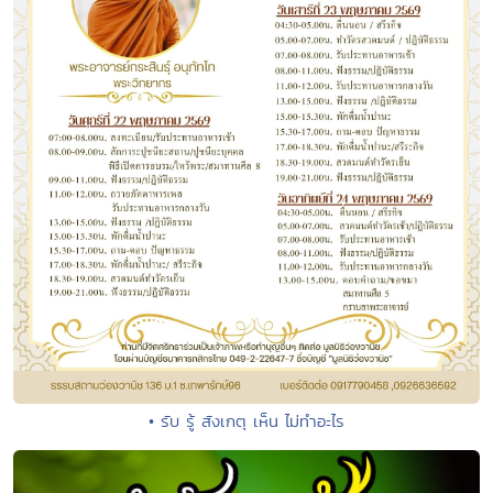
• รับ รู้ สังเกตุ เห็น ไม่ทำอะไร