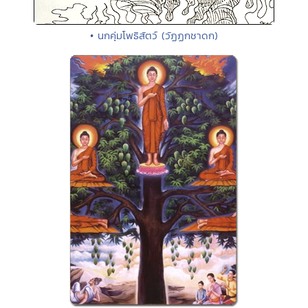
• นกคุ่มโพธิสัตว์ (วัฏฏกชาดก)