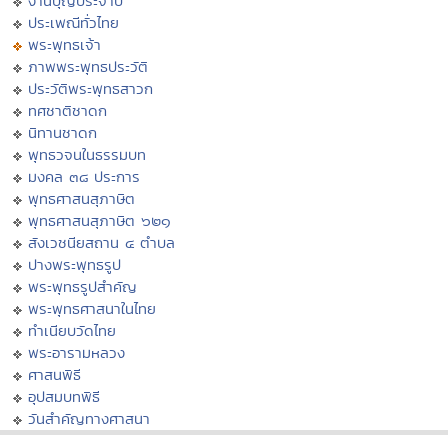
งานบุญประจำปี
ประเพณีทั่วไทย
พระพุทธเจ้า
ภาพพระพุทธประวัติ
ประวัติพระพุทธสาวก
ทศชาติชาดก
นิทานชาดก
พุทธวจนในธรรมบท
มงคล ๓๘ ประการ
พุทธศาสนสุภาษิต
พุทธศาสนสุภาษิต ๖๒๑
สังเวชนียสถาน ๔ ตำบล
ปางพระพุทธรูป
พระพุทธรูปสำคัญ
พระพุทธศาสนาในไทย
ทำเนียบวัดไทย
พระอารามหลวง
ศาสนพิธี
อุปสมบทพิธี
วันสำคัญทางศาสนา