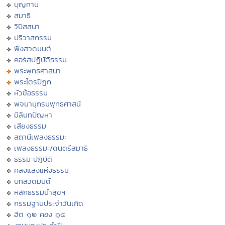
บุญทาน
สมาธิ
วิปัสสนา
ปริวาสกรรม
ฟังสวดมนต์
คอร์สปฏิบัติธรรม
พระพุทธศาสนา
พระไตรปิฏก
หัวข้อธรรม
พจนานุกรมพุทธศาสน์
มิลินทปัญหา
เสียงธรรม
สถานีเพลงธรรมะ
เพลงธรรมะ/ดนตรีสมาธิ
ธรรมะปฏิบัติ
คลังแสงแห่งธรรม
บทสวดมนต์
หลักธรรมนำสุขฯ
กรรมฐานประจำวันเกิด
ฮีต ๑๒ คอง ๑๔