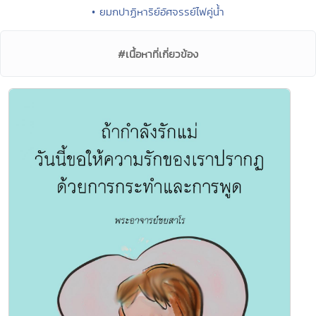
• ยมกปาฏิหาริย์อัศจรรย์ไฟคู่น้ำ
#เนื้อหาที่เกี่ยวข้อง