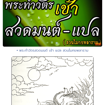
• พระทำวัตรสวดมนต์ เช้า แปล สวนโมกขพลาราม