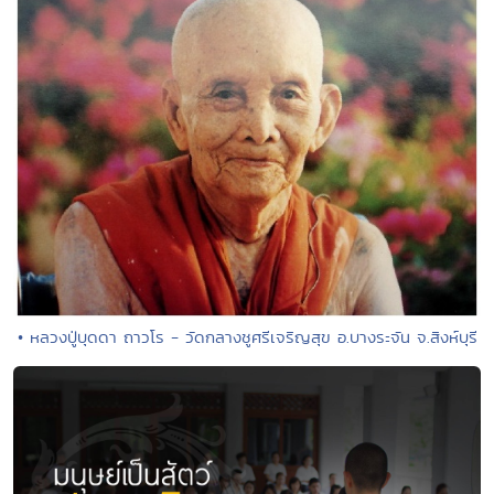
• หลวงปู่บุดดา ถาวโร - วัดกลางชูศรีเจริญสุข อ.บางระจัน จ.สิงห์บุรี