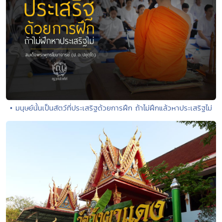
• มนุษย์นั้นเป็นสัตว์ที่ประเสริฐด้วยการฝึก ถ้าไม่ฝึกแล้วหาประเสริฐไม่