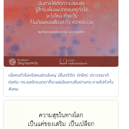
เมื่อคนทั่วไปหรือคนส่วนใหญ่ มีไมตรีจิต รักใคร่ ปรารถนาดี
ต่อกัน กระแสจิตเมตตาก็จะแผ่เอิบอาบซึมซ่านกระจายไปทั่วทั้ง
สังคม