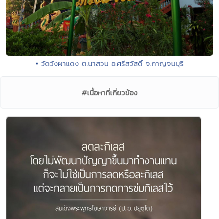
• วัดวังผาแดง ต.นาสวน อ.ศรีสวัสดิ์ จ.กาญจนบุรี
#เนื้อหาที่เกี่ยวข้อง