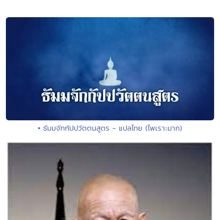
• ธัมมจักกัปปวัตตนสูตร - แปลไทย (ไพเราะมาก)