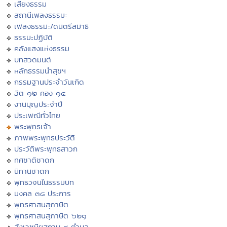
เสียงธรรม
สถานีเพลงธรรมะ
เพลงธรรมะ/ดนตรีสมาธิ
ธรรมะปฏิบัติ
คลังแสงแห่งธรรม
บทสวดมนต์
หลักธรรมนำสุขฯ
กรรมฐานประจำวันเกิด
ฮีต ๑๒ คอง ๑๔
งานบุญประจำปี
ประเพณีทั่วไทย
พระพุทธเจ้า
ภาพพระพุทธประวัติ
ประวัติพระพุทธสาวก
ทศชาติชาดก
นิทานชาดก
พุทธวจนในธรรมบท
มงคล ๓๘ ประการ
พุทธศาสนสุภาษิต
พุทธศาสนสุภาษิต ๖๒๑
สังเวชนียสถาน ๔ ตำบล