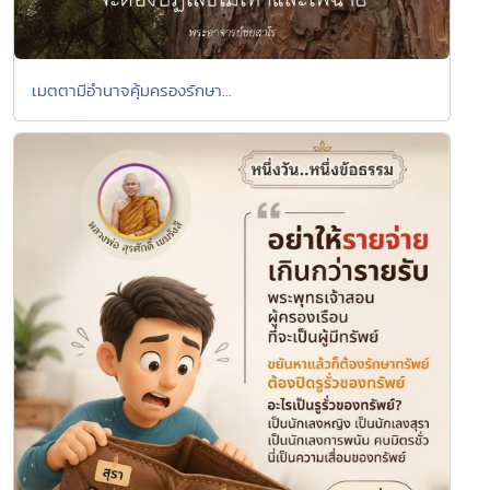
เมตตามีอำนาจคุ้มครองรักษา...