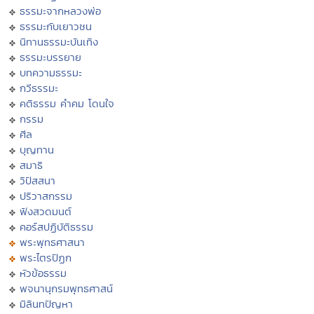
ธรรมะจากหลวงพ่อ
ธรรมะกับเยาวชน
นิทานธรรมะบันเทิง
ธรรมะบรรยาย
บทความธรรมะ
กวีธรรมะ
คติธรรม คำคม โดนใจ
กรรม
ศีล
บุญทาน
สมาธิ
วิปัสสนา
ปริวาสกรรม
ฟังสวดมนต์
คอร์สปฏิบัติธรรม
พระพุทธศาสนา
พระไตรปิฏก
หัวข้อธรรม
พจนานุกรมพุทธศาสน์
มิลินทปัญหา