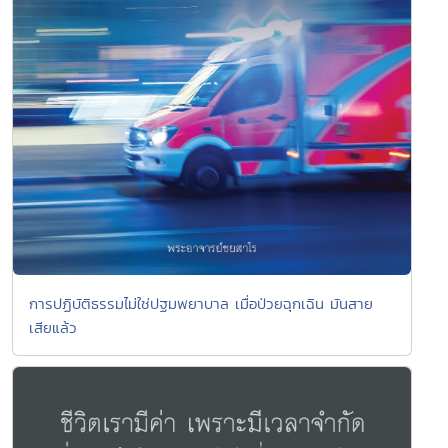
การปฏิบัติธรรมไม่ใช่ปฐมพยาบาล เมื่อป่วยฉุกเฉิน มันสาย
เสียแล้ว