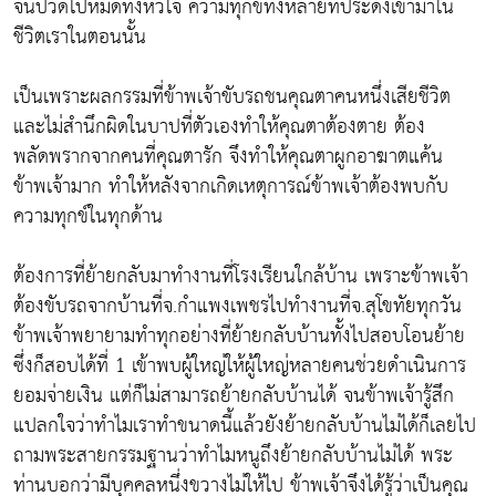
จนปวดไปหมดทั้งหัวใจ ความทุกข์ทั้งหลายที่ประดังเข้ามาใน
ชีวิตเราในตอนนั้น
เป็นเพราะผลกรรมที่ข้าพเจ้าขับรถชนคุณตาคนหนึ่งเสียชีวิต
และไม่สำนึกผิดในบาปที่ตัวเองทำให้คุณตาต้องตาย ต้อง
พลัดพรากจากคนที่คุณตารัก จึงทำให้คุณตาผูกอาฆาตแค้น
ข้าพเจ้ามาก ทำให้หลังจากเกิดเหตุการณ์ข้าพเจ้าต้องพบกับ
ความทุกข์ในทุกด้าน
ต้องการที่ย้ายกลับมาทำงานที่โรงเรียนใกล้บ้าน เพราะข้าพเจ้า
ต้องขับรถจากบ้านที่จ.กำแพงเพชรไปทำงานที่จ.สุโขทัยทุกวัน
ข้าพเจ้าพยายามทำทุกอย่างที่ย้ายกลับบ้านทั้งไปสอบโอนย้าย
ซึ่งก็สอบได้ที่ 1 เข้าพบผู้ใหญ่ให้ผู้ใหญ่หลายคนช่วยดำเนินการ
ยอมจ่ายเงิน แต่ก็ไม่สามารถย้ายกลับบ้านได้ จนข้าพเจ้ารู้สึก
แปลกใจว่าทำไมเราทำขนาดนี้แล้วยังย้ายกลับบ้านไม่ได้ก็เลยไป
ถามพระสายกรรมฐานว่าทำไมหนูถึงย้ายกลับบ้านไม่ได้ พระ
ท่านบอกว่ามีบุคคลหนึ่งขวางไม่ให้ไป ข้าพเจ้าจึงได้รู้ว่าเป็นคุณ