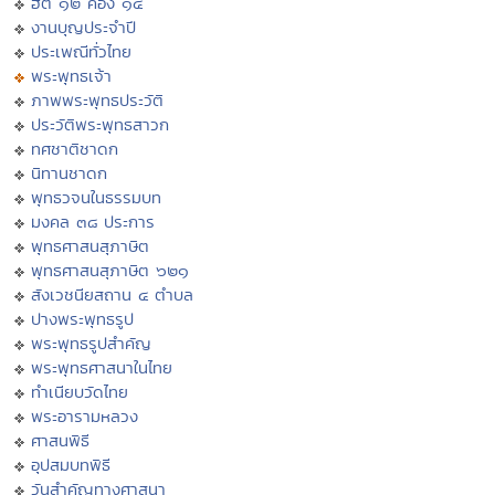
ฮีต ๑๒ คอง ๑๔
งานบุญประจำปี
ประเพณีทั่วไทย
พระพุทธเจ้า
ภาพพระพุทธประวัติ
ประวัติพระพุทธสาวก
ทศชาติชาดก
นิทานชาดก
พุทธวจนในธรรมบท
มงคล ๓๘ ประการ
พุทธศาสนสุภาษิต
พุทธศาสนสุภาษิต ๖๒๑
สังเวชนียสถาน ๔ ตำบล
ปางพระพุทธรูป
พระพุทธรูปสำคัญ
พระพุทธศาสนาในไทย
ทำเนียบวัดไทย
พระอารามหลวง
ศาสนพิธี
อุปสมบทพิธี
วันสำคัญทางศาสนา