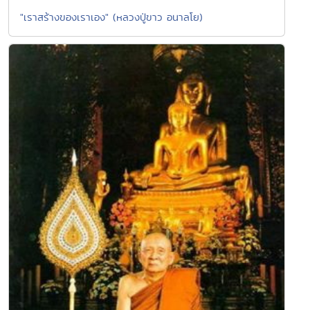
"เราสร้างของเราเอง" (หลวงปู่ขาว อนาลโย)