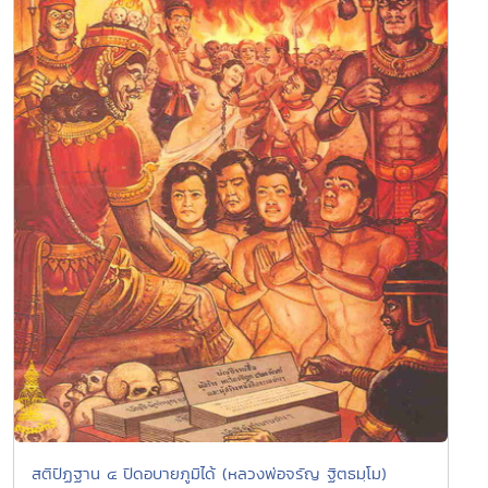
สติปัฏฐาน ๔ ปิดอบายภูมิได้ ​(หลวงพ่อจรัญ ฐิตธมฺโม)