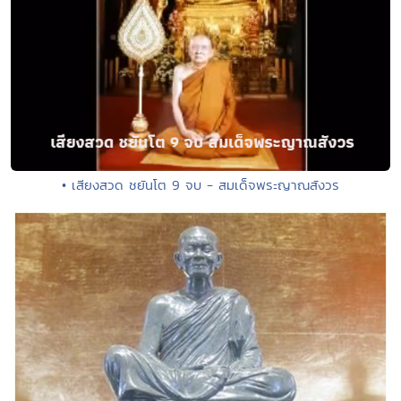
• เสียงสวด ชยันโต 9 จบ - สมเด็จพระญาณสังวร