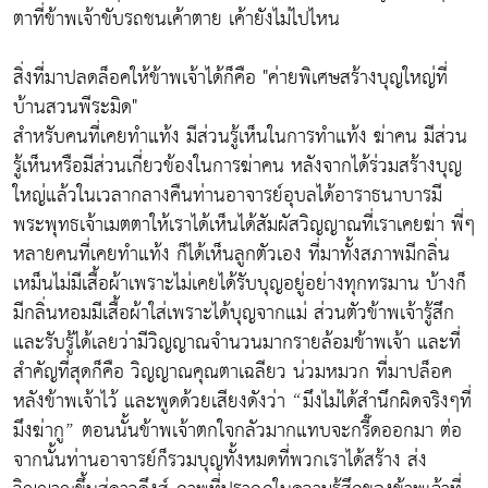
ตาที่ข้าพเจ้าขับรถชนเค้าตาย เค้ายังไม่ไปไหน
สิ่งที่มาปลดล็อคให้ข้าพเจ้าได้ก็คือ "ค่ายพิเศษสร้างบุญใหญ่ที่
บ้านสวนพีระมิด"
สำหรับคนที่เคยทำแท้ง มีส่วนรู้เห็นในการทำแท้ง ฆ่าคน มีส่วน
รู้เห็นหรือมีส่วนเกี่ยวข้องในการฆ่าคน หลังจากได้ร่วมสร้างบุญ
ใหญ่แล้วในเวลากลางคืนท่านอาจารย์อุบลได้อาราธนาบารมี
พระพุทธเจ้าเมตตาให้เราได้เห็นได้สัมผัสวิญญาณที่เราเคยฆ่า พี่ๆ
หลายคนที่เคยทำแท้ง ก็ได้เห็นลูกตัวเอง ที่มาทั้งสภาพมีกลิ่น
เหม็นไม่มีเสื้อผ้าเพราะไม่เคยได้รับบุญอยู่อย่างทุกทรมาน บ้างก็
มีกลิ่นหอมมีเสื้อผ้าใส่เพราะได้บุญจากแม่ ส่วนตัวข้าพเจ้ารู้สึก
และรับรู้ได้เลยว่ามีวิญญาณจำนวนมากรายล้อมข้าพเจ้า และที่
สำคัญที่สุดก็คือ วิญญาณคุณตาเฉลียว น่วมหมวก ที่มาปล็อค
หลังข้าพเจ้าไว้ และพูดด้วยเสียงดังว่า “มึงไม่ได้สำนึกผิดจริงๆที่
มึงฆ่ากู” ตอนนั้นข้าพเจ้าตกใจกลัวมากแทบจะกรี๊ดออกมา ต่อ
จากนั้นท่านอาจารย์ก็รวมบุญทั้งหมดที่พวกเราได้สร้าง ส่ง