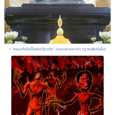
• "ธรรมกับใจเป็นอันเดียวกัน" (หลวงตามหาบัว ญาณสัมปันโน)