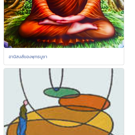
อานิสงส์ของพุทธบูชา