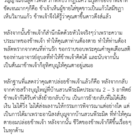
วิญญาณขึ้นสู่ดาวดึงส์ ภาพที่ปรากฏในความรู้สึกของข้าพเจ้าที่
ชัดเจนมากๆก็คือ ข้าเจ้าเห็นผู้ชายใส่ชุดขาวเป็นแก้วใสมีชฏา
เห็นวิมานแก้ว ข้าพเจ้าจึงได้รู้ว่าคุณตาขึ้นดาวดึงส์แล้ว
หลังจากนั้นข้าพเจ้าก็สำนึกผิดด้วยหัวใจจริงๆว่าเพราะความ
ประมาทของข้าพเจ้า ทำให้คุณตาท่านต้องตาย ทำให้ท่านต้อง
พลัดพรากจากคนที่ท่านรัก ขอกราบขอบพระคุณคำพูดเตือนสติ
ของท่านอาจารย์อุบลที่ทำให้ข้าพเจ้าคิดได้ และนับจากนั้น
เป็นต้นมาข้าพเจ้าก็อุทิศบุญให้คุณตาอยู่เสมอ
หลักฐานที่แสดงว่าคุณตาปล่อยข้าพเจ้าแล้วก็คือ หลังจากกลับ
จากค่ายสร้างบุญใหญ่ที่บ้านสวนพีระมิดประมาณ 2 – 3 อาทิตย์
ข้าพเจ้าก็ได้รับคำสั่งย้ายกลับบ้าน เป็นการย้ายกลับที่ไม่ได้เสีย
เงิน ไม่ได้วิ่ง ไม่ได้ส่งผลงานให้กรรมการพิจารณาแต่อย่างใด แต่
เป็นการได้มาเพราะอานิสงส์บุญจากบ้านสวนพีระมิด ที่ทำให้คุณ
ตายอมปล่อยข้าพเจ้า หลังจากนั้น ชีวิตของข้าพเจ้าก็ดีขึ้นเรื่อยๆ
ในทุกด้าน