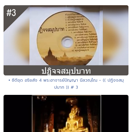
• ซีดีชุด อริยสัจ 4 พระอาจารย์ปัญญา นีลวณฺโณ - (( ปฏิจจสมุ
ปบาท )) # 3