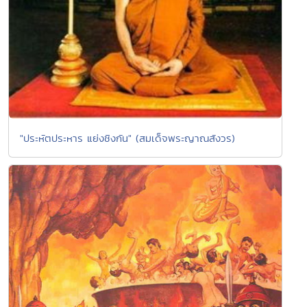
"ประหัตประหาร แย่งชิงกัน" (สมเด็จพระญาณสังวร)