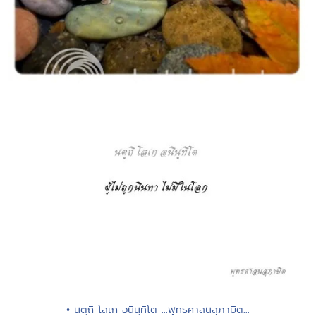
• นตฺถิ โลเก อนินฺทิโต ...พุทธศาสนสุภาษิต...