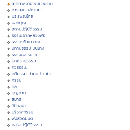
เทศกาลงานวัดช่วยชาติ
การเผยแผ่ศาสนา
ประเพณีไทย
บอกบุญ
สถานปฏิบัติธรรม
ธรรมะจากหลวงพ่อ
ธรรมะกับเยาวชน
นิทานธรรมะบันเทิง
ธรรมะบรรยาย
บทความธรรมะ
กวีธรรมะ
คติธรรม คำคม โดนใจ
กรรม
ศีล
บุญทาน
สมาธิ
วิปัสสนา
ปริวาสกรรม
ฟังสวดมนต์
คอร์สปฏิบัติธรรม