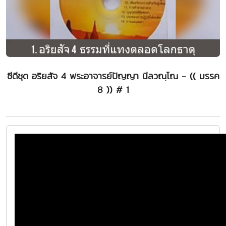
ซีดีชุด อริยสัจ 4 พระอาจารย์ปัญญา นีลวณฺโณ - (( มรรค
8 )) # 1