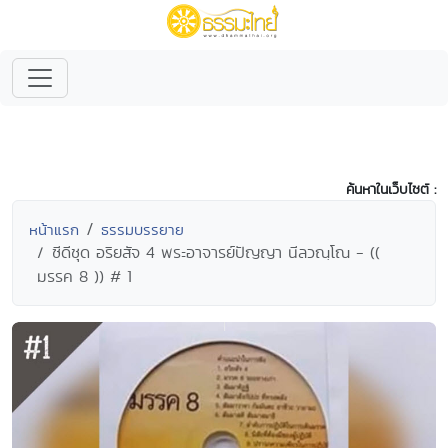
ค้นหาในเว็บไซต์ :
หน้าแรก
ธรรมบรรยาย
ซีดีชุด อริยสัจ 4 พระอาจารย์ปัญญา นีลวณฺโณ - ((
มรรค 8 )) # 1