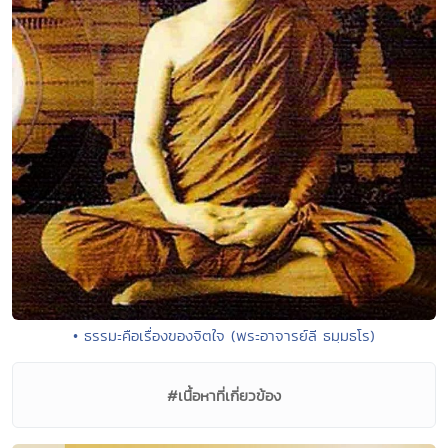
• ธรรมะคือเรื่องของจิตใจ (พระอาจารย์ลี ธมฺมธโร)
#เนื้อหาที่เกี่ยวข้อง