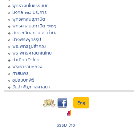
พุทธวจนในธรรมบท
มงคล ๓๘ ประการ
พุทธศาสนสุภาษิต
พุทธศาสนสุภาษิต ๖๒๑
สังเวชนียสถาน ๔ ตำบล
ปางพระพุทธรูป
พระพุทธรูปสำคัญ
พระพุทธศาสนาในไทย
ทำเนียบวัดไทย
พระอารามหลวง
ศาสนพิธี
อุปสมบทพิธี
วันสำคัญทางศาสนา
Eng
ธรรมะไทย