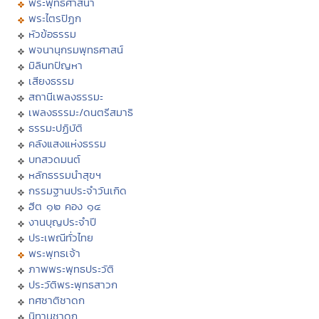
พระพุทธศาสนา
พระไตรปิฏก
หัวข้อธรรม
พจนานุกรมพุทธศาสน์
มิลินทปัญหา
เสียงธรรม
สถานีเพลงธรรมะ
เพลงธรรมะ/ดนตรีสมาธิ
ธรรมะปฏิบัติ
คลังแสงแห่งธรรม
บทสวดมนต์
หลักธรรมนำสุขฯ
กรรมฐานประจำวันเกิด
ฮีต ๑๒ คอง ๑๔
งานบุญประจำปี
ประเพณีทั่วไทย
พระพุทธเจ้า
ภาพพระพุทธประวัติ
ประวัติพระพุทธสาวก
ทศชาติชาดก
นิทานชาดก