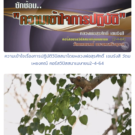
ความเข้าใจเรื่องการปฏิบัติวิปัสสนาโดยหลวงพ่อสุรศักดิ์ เขมรังสี วัดม
เหยงคณ์ คอร์สวิปัสสนาเมษายน2-4-64