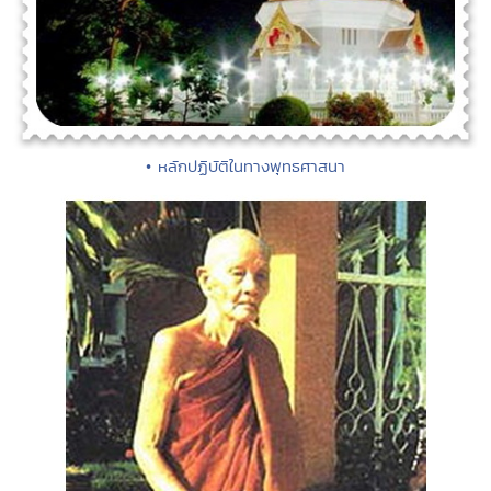
• หลักปฏิบัติในทางพุทธศาสนา