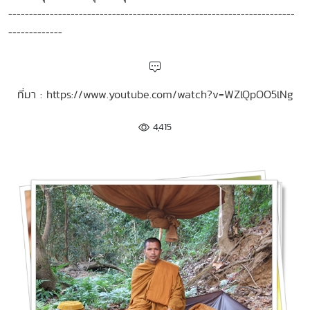
---------------------------------------------------------------------
-------------
ที่มา : https://www.youtube.com/watch?v=WZlQpOO5lNg
4,415