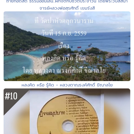
ถ่ายทอดสด ธรรมออนไลน์..ฝึกจิตกับชีวิตประจำวัน โดยพระวิปัสสนา
จารย์หลวงพ่อสุรศักดิ์ เขมรังสี
หลงคิด หรือ รู้คิด - หลวงตาณรงค์ศักดิ์ ขีณาลโย