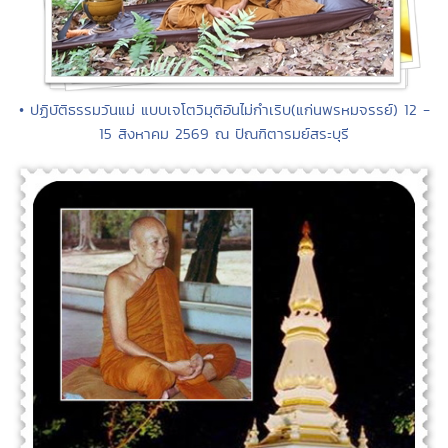
• ปฏิบัติธรรมวันแม่ แบบเจโตวิมุติอันไม่กำเริบ(แก่นพรหมจรรย์) 12 -
15 สิงหาคม 2569 ณ ปัณฑิตารมย์สระบุรี