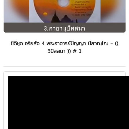
ซีดีชุด อริยสัจ 4 พระอาจารย์ปัญญา นีลวณฺโณ - ((
วิปัสสนา )) # 3