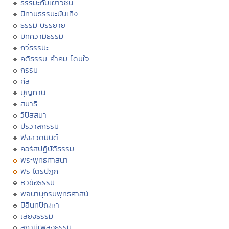
ธรรมะกับเยาวชน
นิทานธรรมะบันเทิง
ธรรมะบรรยาย
บทความธรรมะ
กวีธรรมะ
คติธรรม คำคม โดนใจ
กรรม
ศีล
บุญทาน
สมาธิ
วิปัสสนา
ปริวาสกรรม
ฟังสวดมนต์
คอร์สปฏิบัติธรรม
พระพุทธศาสนา
พระไตรปิฏก
หัวข้อธรรม
พจนานุกรมพุทธศาสน์
มิลินทปัญหา
เสียงธรรม
สถานีเพลงธรรมะ