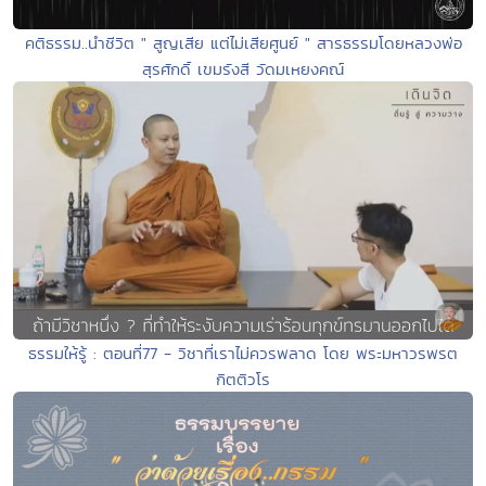
คติธรรม..นำชีวิต " สูญเสีย แต่ไม่เสียศูนย์ " สารธรรมโดยหลวงพ่อ
สุรศักดิ์ เขมรังสี วัดมเหยงคณ์
ธรรมให้รู้ : ตอนที่77 - วิชาที่เราไม่ควรพลาด โดย พระมหาวรพรต
กิตติวโร