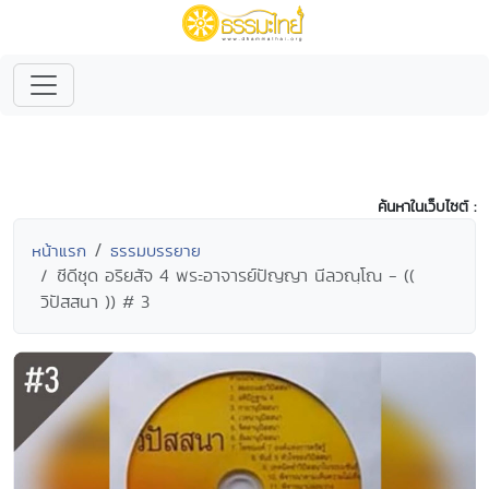
ค้นหาในเว็บไซต์ :
หน้าแรก
ธรรมบรรยาย
ซีดีชุด อริยสัจ 4 พระอาจารย์ปัญญา นีลวณฺโณ - ((
วิปัสสนา )) # 3