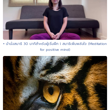
• นำนั่งสมาธิ 30 นาทีสำหรับผู้เริ่มฝึก l สมาธิเพิ่มพลังใจ (Meditation
for positive mind)