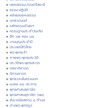
เพลงธรรมะ/ดนตรีสมาธิ
ธรรมะปฏิบัติ
คลังแสงแห่งธรรม
บทสวดมนต์
หลักธรรมนำสุขฯ
กรรมฐานประจำวันเกิด
ฮีต ๑๒ คอง ๑๔
งานบุญประจำปี
ประเพณีทั่วไทย
พระพุทธเจ้า
ภาพพระพุทธประวัติ
ประวัติพระพุทธสาวก
ทศชาติชาดก
นิทานชาดก
พุทธวจนในธรรมบท
มงคล ๓๘ ประการ
พุทธศาสนสุภาษิต
พุทธศาสนสุภาษิต ๖๒๑
สังเวชนียสถาน ๔ ตำบล
ปางพระพุทธรูป