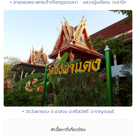
• อายุของพระพุทธเจ้าเป็นกฏธรรมดา : หลวงปู่เหรียญ วรลาโภ
• วัดวังผาแดง ต.นาสวน อ.ศรีสวัสดิ์ จ.กาญจนบุรี
#เนื้อหาที่เกี่ยวข้อง