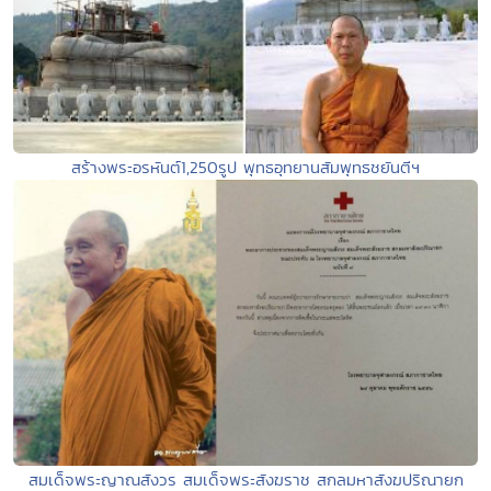
สร้างพระอรหันต์1,250รูป พุทธอุทยานสัมพุทธชยันตีฯ
สมเด็จพระญาณสังวร สมเด็จพระสังฆราช สกลมหาสังฆปริณายก