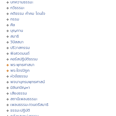
บทความธรรมะ
กวีธรรมะ
คติธรรม คำคม โดนใจ
กรรม
ศีล
บุญทาน
สมาธิ
วิปัสสนา
ปริวาสกรรม
ฟังสวดมนต์
คอร์สปฏิบัติธรรม
พระพุทธศาสนา
พระไตรปิฏก
หัวข้อธรรม
พจนานุกรมพุทธศาสน์
มิลินทปัญหา
เสียงธรรม
สถานีเพลงธรรมะ
เพลงธรรมะ/ดนตรีสมาธิ
ธรรมะปฏิบัติ
คลังแสงแห่งธรรม