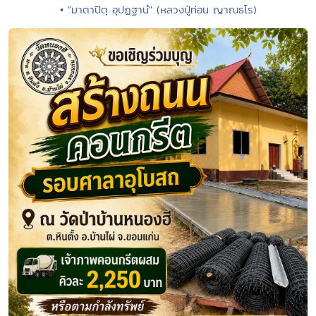
• "มาตาปิตุ อุปฏฺฐานํ" (หลวงปู่ท่อน ญาณธโร)