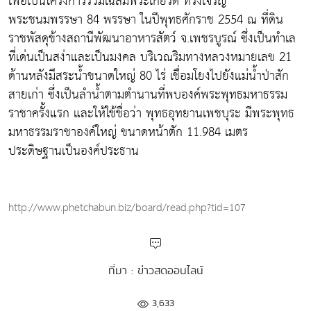
เพื่อเป็นโครงการร่วมเฉลิมพระเกียรติ ทรงเจริญ
พระชนมพรรษา 84 พรรษา ในปีพุทธศักราช 2554 ณ ที่ดิน
ราชพัสดุข้างสถานีพัฒนาอาหารสัตว์ จ.เพชรบูรณ์ ซึ่งเป็นทำเล
ที่เด่นเป็นสง่าและเป็นมงคล บริเวณริมทางหลวงหมายเลข 21
ด้านหลังมีสระน้ำขนาดใหญ่ 80 ไร่ เชื่อมโยงไปยังแม่น้ำป่าสัก
สายเก่า ซึ่งเป็นลำน้ำตามตำนานที่พบองค์พระพุทธมหาธรรม
ราชาครั้งแรก และให้ใช้ชื่อว่า พุทธอุทยานเพชบุระ มีพระพุทธ
มหาธรรมราชาองค์ใหญ่ ขนาดหน้าตัก 11.984 เมตร
ประดิษฐานเป็นองค์ประธาน
http://www.phetchabun.biz/board/read.php?tid=107
ที่มา : ข่าวสดออนไลน์
3,633