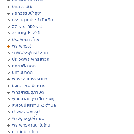
บทสวดมนต์
หลักธรรมนำสุขฯ
กรรมฐานประจำวันเกิด
ฮีต ๑๒ คอง ๑๔
งานบุญประจำปี
ประเพณีทั่วไทย
พระพุทธเจ้า
ภาพพระพุทธประวัติ
ประวัติพระพุทธสาวก
ทศชาติชาดก
นิทานชาดก
พุทธวจนในธรรมบท
มงคล ๓๘ ประการ
พุทธศาสนสุภาษิต
พุทธศาสนสุภาษิต ๖๒๑
สังเวชนียสถาน ๔ ตำบล
ปางพระพุทธรูป
พระพุทธรูปสำคัญ
พระพุทธศาสนาในไทย
ทำเนียบวัดไทย