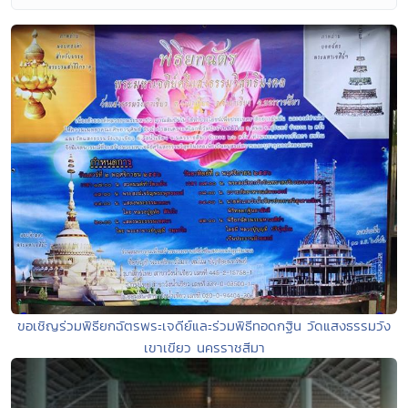
ขอเชิญร่วมพิธียกฉัตรพระเจดีย์และร่วมพิธีทอดกฐิน วัดแสงธรรมวัง
เขาเขียว นครราชสีมา