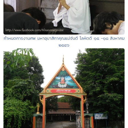
กำหนดการงานศพ มหาอุบาสิกาคุณแม่จันดี โลหิตดี ๑๕ -๑๘ สิงหาคม
๒๕๕๖