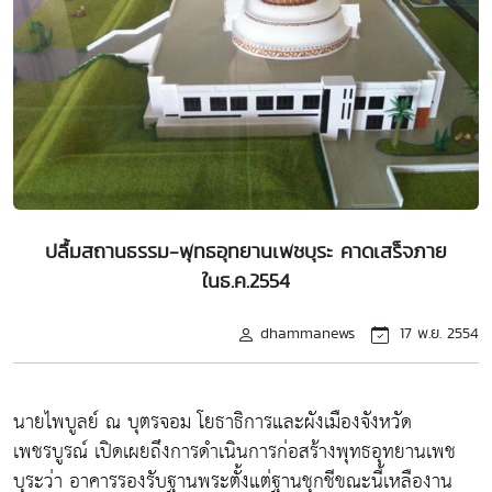
ปลื้มสถานธรรม-พุทธอุทยานเพชบุระ คาดเสร็จภาย
ในธ.ค.2554
dhammanews
17 พ.ย. 2554
นายไพบูลย์ ณ บุตรจอม โยธาธิการและผังเมืองจังหวัด
เพชรบูรณ์ เปิดเผยถึงการดำเนินการก่อสร้างพุทธอุทยานเพช
บุระว่า อาคารรองรับฐานพระตั้งแต่ฐานชุกชีขณะนี้เหลืองาน