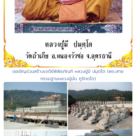
ขอเชิญร่วมสร้างเจดีย์พิพิธภัณฑ์ หลวงปู่มี ปมุตโต (พระสาย
กรรมฐานหลวงปู่มั่น ภูริทตฺโต)