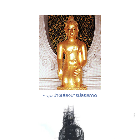
• ๑๐.ปางเสี่ยงบารมีลอยถาด