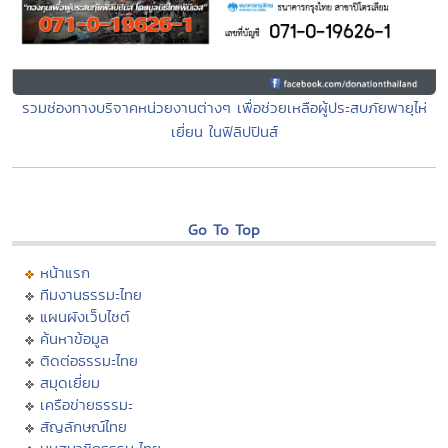
รวมช่องทางบริจาคหน่วยงานต่างๆ เพื่อช่วยเหลือผู้ประสบภัยพายุไห่
เยี่ยน ในฟิลิปปินส์
Go To Top
หน้าแรก
ทีมงานธรรมะไทย
แผนผังเว็บไซต์
ค้นหาข้อมูล
ติดต่อธรรมะไทย
สมุดเยี่ยม
เครือข่ายธรรมะ
สัญลักษณ์ไทย