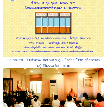
ขอเชิญร่วมเป็นเจ้าภาพ ซื้อบานประตู-หน้าต่าง ไม้สัก สร้างศาลา
ปฏิบัติธรรมวัดมหานาม