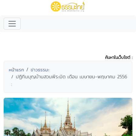
ค้นหาในเว็บไซต์ :
หน้าแรก
ข่าวธรรมะ
ปฏิทินบุญบ้านสวนพีระมิด เดือน เมษายน-พฤษาคม 2556
: