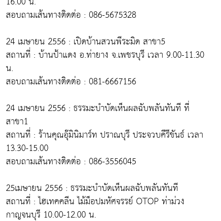
16.00 น.
สอบถามเส้นทางติดต่อ : 086-5675328
24 เมษายน 2556 : เปิดบ้านสวนพีระมิด สาขา5
สถานที่ : บ้านป้าแดง อ.ท่ายาง จ.เพชรบุรี เวลา 9.00-11.30
น.
สอบถามเส้นทางติดต่อ : 081-6667156
24 เมษายน 2556 : ธรรมะบำบัดเห็นผลฉับพลันทันที ที่
สาขา1
สถานที่ : ร้านคุณอุ๊มินิมาร์ท ปราณบุรี ประจวบคีรีขันธ์ เวลา
13.30-15.00
สอบถามเส้นทางติดต่อ : 086-3556045
25เมษายน 2556 : ธรรมะบำบัดเห็นผลฉับพลันทันที
สถานที่ : ไฮเทคคลีน ไม้ม็อปมหัศจรรย์ OTOP ท่าม่วง
กาญจนบุรี 10.00-12.00 น.