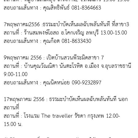
สอบถามเส้นทาง : คุณสิทธิพันธ์ 081-8364663
7พฤษภาคม2556 :ธรรมะบำบัดเห็นผลฉับพลันทันที ที่สาขา3
สถานที่ : ร้านสมพงษ์โอสถ อ.โคกเจริญ ลพบุรี 13.00-15.00
สอบถามเส้นทาง : คุณก็อต 081-8633430
9พฤษภาคม 2556 : เปิดบ้านสวนพีระมิดสาขา 7
สถานที่ : บ้านคุณวัณณิตา นันตะโรหิต อ.เมือง จ.อุบลราชธานี
9.00-11.00
สอบถามเส้นทาง : คุณนิดหน่อย 090-9232897
17พฤษภาคม 2556 : ธรรมะบำบัดเห็นผลฉับพลันทันที นอก
สถานที่
สถานที่ : โรงแรม The traveller รัชดา กรุงเทพ 12.00-
15.00 น.