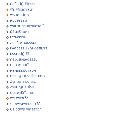
คอร์สปฏิบัติธรรม
พระพุทธศาสนา
พระไตรปิฏก
หัวข้อธรรม
พจนานุกรมพุทธศาสน์
มิลินทปัญหา
เสียงธรรม
สถานีเพลงธรรมะ
เพลงธรรมะ/ดนตรีสมาธิ
ธรรมะปฏิบัติ
คลังแสงแห่งธรรม
บทสวดมนต์
หลักธรรมนำสุขฯ
กรรมฐานประจำวันเกิด
ฮีต ๑๒ คอง ๑๔
งานบุญประจำปี
ประเพณีทั่วไทย
พระพุทธเจ้า
ภาพพระพุทธประวัติ
ประวัติพระพุทธสาวก