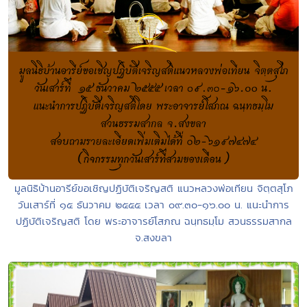
มูลนิธิบ้านอารีย์ขอเชิญปฏิบัติเจริญสติ แนวหลวงพ่อเทียน จิตฺตสุโภ
วันเสาร์ที่ ๑๕ ธันวาคม ๒๕๕๕ เวลา ๐๙.๓๐-๑๖.๐๐ น. แนะนำการ
ปฏิบัติเจริญสติ โดย พระอาจารย์โสภณ ฉนฺทธมฺโม สวนธรรมสากล
จ.สงขลา