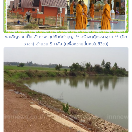
ขอเชิญร่วมเป็นเจ้าภาพ อุปถัมภ์ทำบุญ ** สร้างกุฏิกรรมฐาน ** (ปิด
วาจา) จำนวน 5 หลัง ((เพื่อความมั่นคงในชีวิต))