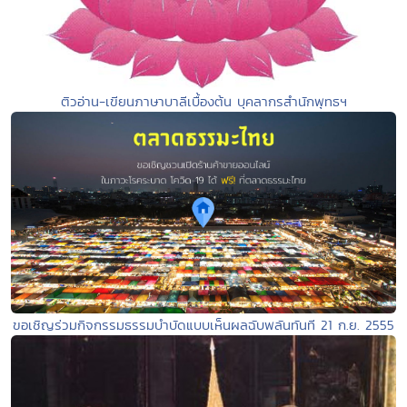
ติวอ่าน-เขียนภาษาบาลีเบื้องต้น บุคลากรสำนักพุทธฯ
ขอเชิญร่วมกิจกรรมธรรมบำบัดแบบเห็นผลฉับพลันทันที 21 ก.ย. 2555