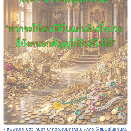
• สพฺพญฺเจ ปฐวี ทชฺชา นากตญฺญุมภิราธเย หากจะให้สมบัติในแผ่นดิน