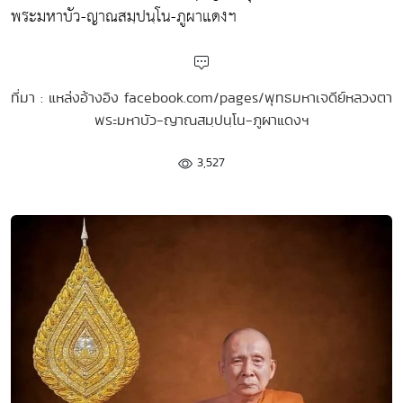
พระมหาบัว-ญาณสมฺปนฺโน-ภูผาแดงฯ
ที่มา : แหล่งอ้างอิง facebook.com/pages/พุทธมหาเจดีย์หลวงตา
พระมหาบัว-ญาณสมฺปนฺโน-ภูผาแดงฯ
3,527