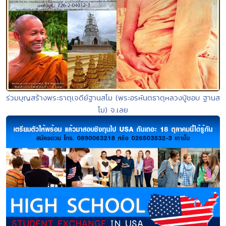
ร่วมบุญสร้างพระธาตุเจดีย์ฐานสโม (พระอรหันตธาตุหลวงปู่ชอบ ฐานส
โม) จ.เลย