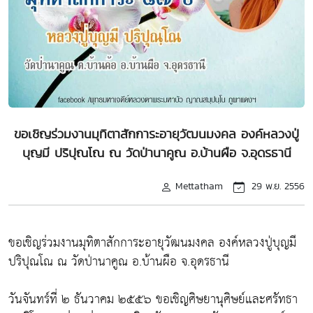
ขอเชิญร่วมงานมุทิตาสักการะอายุวัฒนมงคล องค์หลวงปู่
บุญมี ปริปุณโณ ณ วัดป่านาคูณ อ.บ้านผือ จ.อุดรธานี
Mettatham
29 พ.ย. 2556
ขอเชิญร่วมงานมุทิตาสักการะอายุวัฒนมงคล องค์หลวงปู่บุญมี
ปริปุณโณ ณ วัดป่านาคูณ อ.บ้านผือ จ.อุดรธานี
วันจันทร์ที่ ๒ ธันวาคม ๒๕๕๖ ขอเชิญศิษยานุศิษย์และศรัทธา