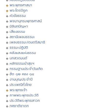
พระพุทธศาสนา
พระไตรปิฏก
หัวข้อธรรม
พจนานุกรมพุทธศาสน์
มิลินทปัญหา
เสียงธรรม
สถานีเพลงธรรมะ
เพลงธรรมะ/ดนตรีสมาธิ
ธรรมะปฏิบัติ
คลังแสงแห่งธรรม
บทสวดมนต์
หลักธรรมนำสุขฯ
กรรมฐานประจำวันเกิด
ฮีต ๑๒ คอง ๑๔
งานบุญประจำปี
ประเพณีทั่วไทย
พระพุทธเจ้า
ภาพพระพุทธประวัติ
ประวัติพระพุทธสาวก
ทศชาติชาดก