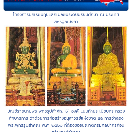
โครงการนักเรียนทุนแลกเปลี่ยนระดับมัธยมศึกษา ณ ประเทศ
สหรัฐอเมริกา
บัญชีรายนามพระพุทธรูปสำคัญ 61 องค์ แนบท้ายระเบียบกระทรวง
ศึกษาธิการ ว่าด้วยการก่อสร้างอนุสาวรีย์แห่งชาติ และการจำลอง
พระพุทธรูปสำคัญ พ.ศ. ๒๕๒๐ ที่ต้องขออนุญาตกรมศิลปากรก่อน