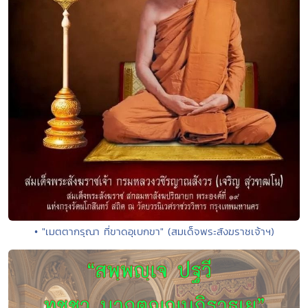
• "เมตตากรุณา ที่ขาดอุเบกขา" (สมเด็จพระสังฆราชเจ้าฯ)