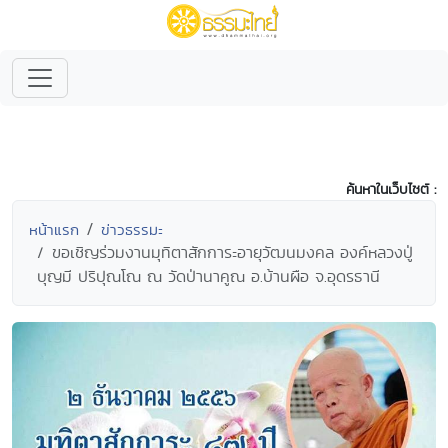
ค้นหาในเว็บไซต์ :
หน้าแรก
ข่าวธรรมะ
ขอเชิญร่วมงานมุทิตาสักการะอายุวัฒนมงคล องค์หลวงปู่
บุญมี ปริปุณโณ ณ วัดป่านาคูณ อ.บ้านผือ จ.อุดรธานี