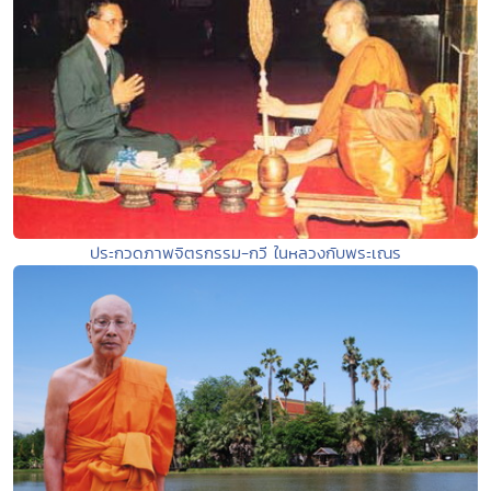
ประกวดภาพจิตรกรรม-กวี ในหลวงกับพระเณร