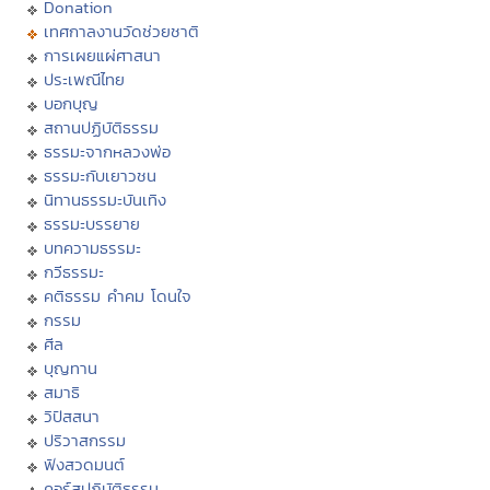
Donation
เทศกาลงานวัดช่วยชาติ
การเผยแผ่ศาสนา
ประเพณีไทย
บอกบุญ
สถานปฏิบัติธรรม
ธรรมะจากหลวงพ่อ
ธรรมะกับเยาวชน
นิทานธรรมะบันเทิง
ธรรมะบรรยาย
บทความธรรมะ
กวีธรรมะ
คติธรรม คำคม โดนใจ
กรรม
ศีล
บุญทาน
สมาธิ
วิปัสสนา
ปริวาสกรรม
ฟังสวดมนต์
คอร์สปฏิบัติธรรม