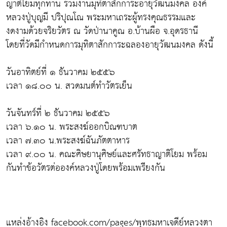
ญาติโยมทุกท่าน ร่วมงานมุทิตาสักการะอายุวัฒนมงคล องค์
หลวงปู่บุญมี ปริปุณโณ พระมหาเถระผู้ทรงคุณธรรมและ
งดงามด้วยจริยวัตร ณ วัดป่านาคูณ อ.บ้านผือ จ.อุดรธานี
โดยที่วัดมีกำหนดการมุทิตาสักการะฉลองอายุวัฒนมงคล ดังนี้
วันอาทิตย์ที่ ๑ ธันวาคม ๒๕๕๖
เวลา ๑๘.๐๐ น. สวดมนต์ทำวัตรเย็น
วันจันทร์ที่ ๒ ธันวาคม ๒๕๕๖
เวลา ๖.๑๐ น. พระสงฆ์ออกบิณฑบาต
เวลา ๗.๓๐ น.พระสงฆ์ฉันภัตตาหาร
เวลา ๙.๐๐ น. คณะศิษยานุศิษย์และศรัทธาญาติโยม พร้อม
กันทำข้อวัตรต่อองค์หลวงปู่โดยพร้อมเพรียงกัน
แหล่งอ้างอิง facebook.com/pages/พุทธมหาเจดีย์หลวงตา