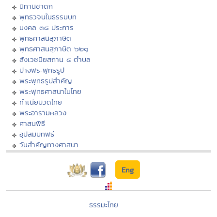
นิทานชาดก
พุทธวจนในธรรมบท
มงคล ๓๘ ประการ
พุทธศาสนสุภาษิต
พุทธศาสนสุภาษิต ๖๒๑
สังเวชนียสถาน ๔ ตำบล
ปางพระพุทธรูป
พระพุทธรูปสำคัญ
พระพุทธศาสนาในไทย
ทำเนียบวัดไทย
พระอารามหลวง
ศาสนพิธี
อุปสมบทพิธี
วันสำคัญทางศาสนา
Eng
ธรรมะไทย