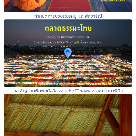
กำหนดการบวชเณรหมู่ และศีลจาริณี
ขอเชิญร่วมพิมพ์หนังสือธรรมประวัติของพระราชภาวนาพินิจ