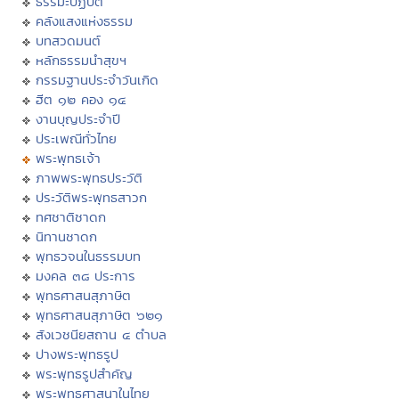
ธรรมะปฏิบัติ
คลังแสงแห่งธรรม
บทสวดมนต์
หลักธรรมนำสุขฯ
กรรมฐานประจำวันเกิด
ฮีต ๑๒ คอง ๑๔
งานบุญประจำปี
ประเพณีทั่วไทย
พระพุทธเจ้า
ภาพพระพุทธประวัติ
ประวัติพระพุทธสาวก
ทศชาติชาดก
นิทานชาดก
พุทธวจนในธรรมบท
มงคล ๓๘ ประการ
พุทธศาสนสุภาษิต
พุทธศาสนสุภาษิต ๖๒๑
สังเวชนียสถาน ๔ ตำบล
ปางพระพุทธรูป
พระพุทธรูปสำคัญ
พระพุทธศาสนาในไทย