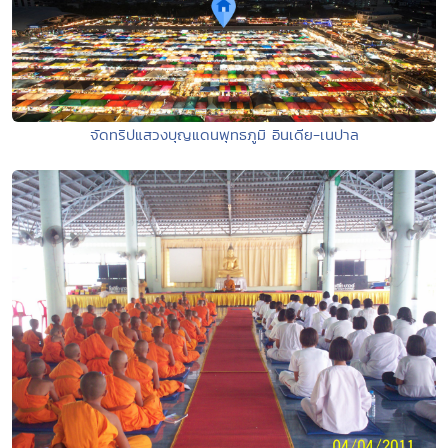
จัดทริปแสวงบุญแดนพุทธภูมิ อินเดีย-เนปาล