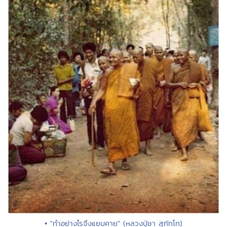
• "ทำอย่างไรจึงแยบคาย" (หลวงปู่ชา สุภัทโท)