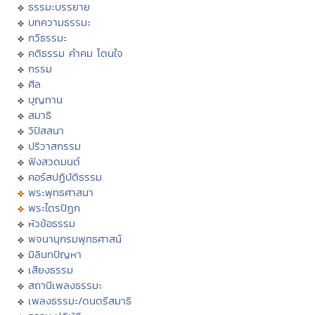
ธรรมะบรรยาย
บทความธรรมะ
กวีธรรมะ
คติธรรม คำคม โดนใจ
กรรม
ศีล
บุญทาน
สมาธิ
วิปัสสนา
ปริวาสกรรม
ฟังสวดมนต์
คอร์สปฏิบัติธรรม
พระพุทธศาสนา
พระไตรปิฏก
หัวข้อธรรม
พจนานุกรมพุทธศาสน์
มิลินทปัญหา
เสียงธรรม
สถานีเพลงธรรมะ
เพลงธรรมะ/ดนตรีสมาธิ