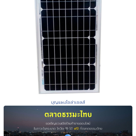
บุญแผงโซล่าเซลส์