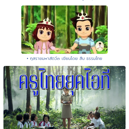
• กุสราชมหาสัตว์๓ เขียนโดย สืบ ธรรมไทย