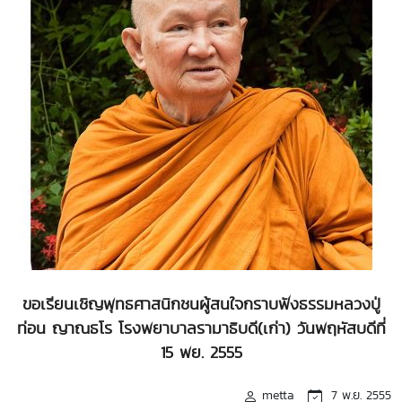
ขอเรียนเชิญพุทธศาสนิกชนผู้สนใจกราบฟังธรรมหลวงปู่
ท่อน ญาณธโร โรงพยาบาลรามาธิบดี(เก่า) วันพฤหัสบดีที่
15 พย. 2555
metta
7 พ.ย. 2555