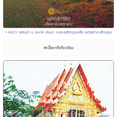
• หิตฺวา อสนฺเต น ชหาหิ สนฺเต จงละอสัตบุรุษเสีย แต่อย่าละสัตบุรุษ
#เนื้อหาที่เกี่ยวข้อง