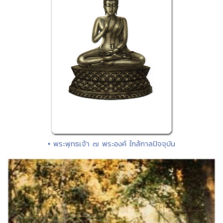
• พระพุทธเจ้า ๗ พระองค์ ใกล้กาลปัจจุบัน