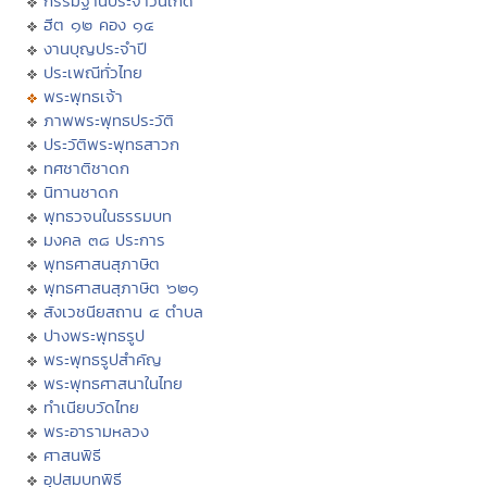
กรรมฐานประจำวันเกิด
ฮีต ๑๒ คอง ๑๔
งานบุญประจำปี
ประเพณีทั่วไทย
พระพุทธเจ้า
ภาพพระพุทธประวัติ
ประวัติพระพุทธสาวก
ทศชาติชาดก
นิทานชาดก
พุทธวจนในธรรมบท
มงคล ๓๘ ประการ
พุทธศาสนสุภาษิต
พุทธศาสนสุภาษิต ๖๒๑
สังเวชนียสถาน ๔ ตำบล
ปางพระพุทธรูป
พระพุทธรูปสำคัญ
พระพุทธศาสนาในไทย
ทำเนียบวัดไทย
พระอารามหลวง
ศาสนพิธี
อุปสมบทพิธี