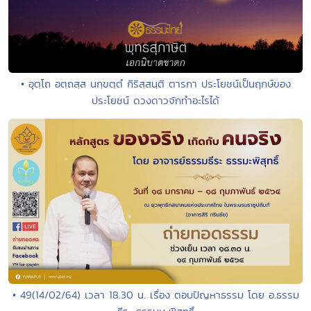
• อุตฺโถ อตฺถสฺส นกฺขตฺตํ กิริสฺสนฺติ ตารกา ประโยชน์เป็นฤกษ์ของ
ประโยชน์ ดวงดาวจักทำอะไรได้
• 49(14/02/64) เวลา 18.30 น. เรื่อง ตอบปัญหาธรรม โดย อ.ธรรม