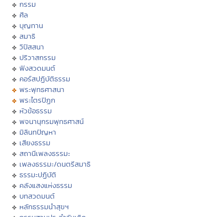
กรรม
ศีล
บุญทาน
สมาธิ
วิปัสสนา
ปริวาสกรรม
ฟังสวดมนต์
คอร์สปฏิบัติธรรม
พระพุทธศาสนา
พระไตรปิฏก
หัวข้อธรรม
พจนานุกรมพุทธศาสน์
มิลินทปัญหา
เสียงธรรม
สถานีเพลงธรรมะ
เพลงธรรมะ/ดนตรีสมาธิ
ธรรมะปฏิบัติ
คลังแสงแห่งธรรม
บทสวดมนต์
หลักธรรมนำสุขฯ