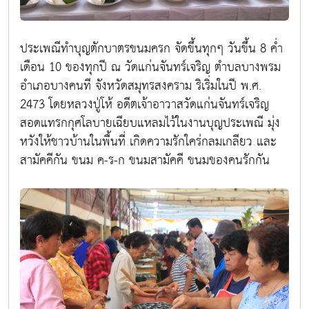
ประเพณีทำบุญตักบาตรขนมครก จัดขึ้นทุกๆ วันขึ้น 8 ค่ำ
เดือน 10 ของทุกปี ณ วัดแก่นจันทร์เจริญ ตำบลบางพรม
อำเภอบางคนที จังหวัดสมุทรสงคราม ริเริ่มในปี พ.ศ.
2473 โดยหลวงปู่โห้ อดีตเจ้าอาวาสวัดแก่นจันทร์เจริญ
สอดแทรกกุศโลบายเฉียบแหลมไว้ในงานบุญประเพณี มุ่ง
หวังให้ชาวบ้านในพื้นที่ เกิดความรักใคร่กลมเกลียว และ
สามัคคีกัน ขนม ค-ร-ก ขนมสามัคคี ขนมของคนรักกัน