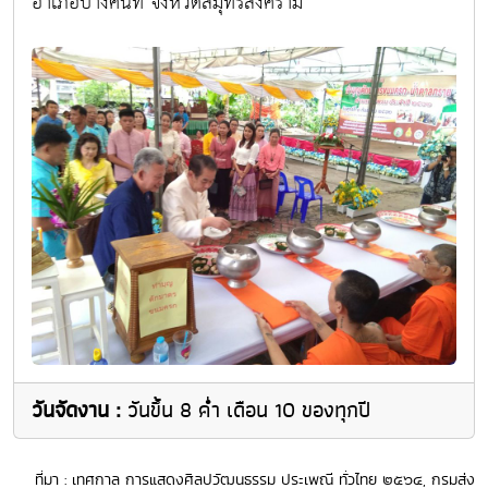
อำเภอบางคนที จังหวัดสมุทรสงคราม
วันจัดงาน :
วันขึ้น 8 ค่ำ เดือน 10 ของทุกปี
ที่มา : เทศกาล การแสดงศิลปวัฒนธรรม ประเพณี ทั่วไทย ๒๕๖๔, กรมส่ง