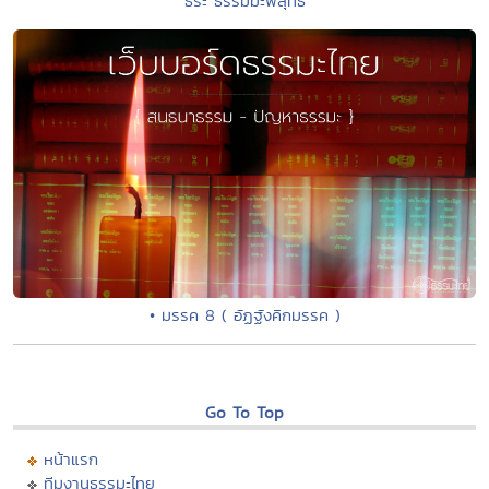
ธีระ ธรรมมะพิสุทธิ์
• มรรค 8 ( อัฏฐังคิกมรรค )
Go To Top
หน้าแรก
ทีมงานธรรมะไทย