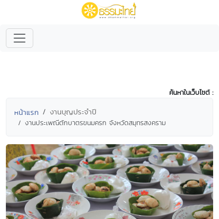
ค้นหาในเว็บไซต์ :
งานบุญประจำปี
หน้าแรก
งานประเพณีตักบาตรขนมครก จังหวัดสมุทรสงคราม