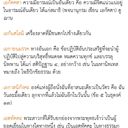
เอกัคคตา
ความมีอารมณ์เป็นอันเดียว คือ ความมีจิตแน่วแน่อยู่
ในอารมณ์อันเดียว ได้แก่สมาธิ (พจนานุกรม เขียน เอกัคตา) ดู
ฌาน
เอกันตโลมิ
เครื่องลาดที่มีขนตกไปข้างเดียวกัน
เอกายนมรรค
ทางอันเอก คือ ข้อปฏิบัติอันประเสริฐที่จะนำผู้
ปฏิบัติไปสู่ความบริสุทธิ์หมดจด หมดความทุกข์ และบรรลุ
นิพพาน ได้แก่ สติปัฏฐาน ๔; อย่างกว้าง เช่น ในมหานิทเทส
หมายถึง โพธิปักขิยธรรม ด้วย
เอกาสนิกังคะ
องค์แห่งผู้ถือนั่งฉันที่อาสนะเดียวเป็นวัตร คือ ฉัน
วันละมื้อเดียว ลุกจากที่แล้วไม่ฉันอีกในวันนั้น (ข้อ ๕ ในธุดงค์
๑๓)
เอตทัคคะ
พระสาวกที่ได้รับยกย่องจากพระพุทธเจ้าว่าเป็นผู้
ยอดเยี่ยมในทางใดทางหนึ่ง เช่น เป็นเอตทัคคะ ในทางธรรมก