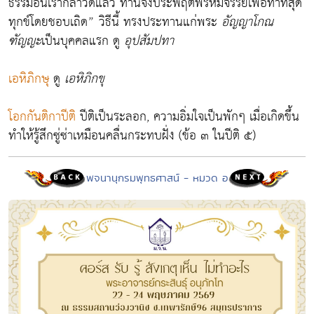
ธรรมอันเรากล่าวดีแล้ว ท่านจงประพฤติพรหมจรรย์เพื่อทำที่สุด
ทุกข์โดยชอบเถิด” วิธีนี้ ทรงประทานแก่พระ
อัญญาโกณ
ฑัญญะ
เป็นบุคคลแรก ดู
อุปสัมปทา
เอหิภิกษุ
ดู
เอหิภิกขุ
โอกกันติกาปีติ
ปีติเป็นระลอก, ความอิ่มใจเป็นพักๆ เมื่อเกิดขึ้น
ทำให้รู้สึกซู่ซ่าเหมือนคลื่นกระทบฝั่ง (ข้อ ๓ ในปีติ ๕)
พจนานุกรมพุทธศาสน์ - หมวด อ