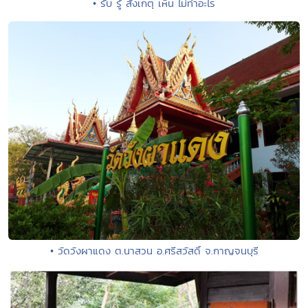
• รับ รู้ สังเกตุ เห็น ไม่ทำอะไร
• วัดวังผาแดง ต.นาสวน อ.ศรีสวัสดิ์ จ.กาญจนบุรี