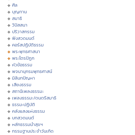
ศีล
บุญทาน
สมาธิ
วิปัสสนา
ปริวาสกรรม
ฟังสวดมนต์
คอร์สปฏิบัติธรรม
พระพุทธศาสนา
พระไตรปิฏก
หัวข้อธรรม
พจนานุกรมพุทธศาสน์
มิลินทปัญหา
เสียงธรรม
สถานีเพลงธรรมะ
เพลงธรรมะ/ดนตรีสมาธิ
ธรรมะปฏิบัติ
คลังแสงแห่งธรรม
บทสวดมนต์
หลักธรรมนำสุขฯ
กรรมฐานประจำวันเกิด