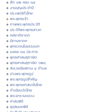
ฮีต ๑๒ คอง ๑๔
งานบุญประจำปี
ประเพณีทั่วไทย
พระพุทธเจ้า
ภาพพระพุทธประวัติ
ประวัติพระพุทธสาวก
ทศชาติชาดก
นิทานชาดก
พุทธวจนในธรรมบท
มงคล ๓๘ ประการ
พุทธศาสนสุภาษิต
พุทธศาสนสุภาษิต ๖๒๑
สังเวชนียสถาน ๔ ตำบล
ปางพระพุทธรูป
พระพุทธรูปสำคัญ
พระพุทธศาสนาในไทย
ทำเนียบวัดไทย
พระอารามหลวง
ศาสนพิธี
อุปสมบทพิธี