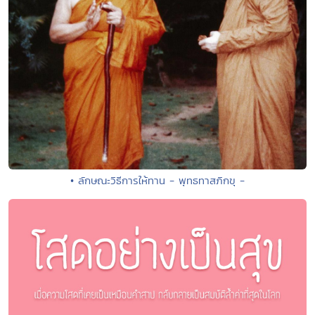
• ลักษณะวิธีการให้ทาน - พุทธทาสภิกขุ -