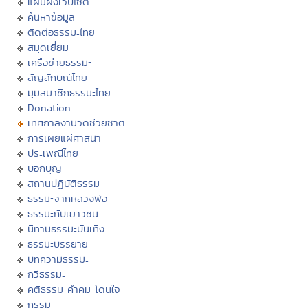
แผนผังเว็บไซต์
ค้นหาข้อมูล
ติดต่อธรรมะไทย
สมุดเยี่ยม
เครือข่ายธรรมะ
สัญลักษณ์ไทย
มุมสมาชิกธรรมะไทย
Donation
เทศกาลงานวัดช่วยชาติ
การเผยแผ่ศาสนา
ประเพณีไทย
บอกบุญ
สถานปฏิบัติธรรม
ธรรมะจากหลวงพ่อ
ธรรมะกับเยาวชน
นิทานธรรมะบันเทิง
ธรรมะบรรยาย
บทความธรรมะ
กวีธรรมะ
คติธรรม คำคม โดนใจ
กรรม