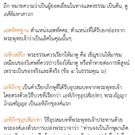
ถึก หมายความว่าเป็นผู้ยอดเยี่ยมในทางแสดงธรรม เป็นต้น; ดู
อสีติมหาสาวก
เอตทัคคฐาน
ตำแหน่งเอตทัคคะ, ตำแหน่งที่ได้รับยกย่องจาก
พระพุทธเจ้าว่าเป็นเลิศในคุณนั้นๆ
เอหิปสฺสิโก
พระธรรมควรเรียกให้มาดู คือ เชิญชวนให้มาชม
เหมือนของวิเศษที่ควรป่าวร้องให้มาดู หรือท้าทายต่อการพิสูจน์
เพราะเป็นของจริงและดีจริง (ข้อ ๔ ในธรรมคุณ ๖)
เอหิภิกขุ
เป็นคำเรียกภิกษุที่ได้รับอุปสมบทจากพระพุทธเจ้า
โดยตรงด้วยวิธีบวชที่เรียกว่า
เอหิภิกขุอุปสัมปทา
; พระ
อัญญา
โกณฑัญญะ
เป็นเอหิภิกขุองค์แรก
เอหิภิกขุอุปสัมปทา
วิธีอุปสมบทที่พระพุทธเจ้าประทานด้วย
พระองค์เองด้วยการเปล่งพระวาจาว่า “ท่านจงเป็นภิกษุมาเถิด