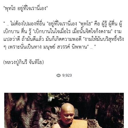
"พุทโธ อยู่ที่ใจเรานี่เอง"
" .. ไม่ต้องไปมองที่อื่น "อยู่ที่ใจเรานี่เอง "พุทโธ" คือ ผู้รู้ ผู้ตื่น ผู้
เบิกบาน ตื่น รู้ "เบิกบานในใจเมื่อไร เมื่อนั้นจิตใจก็งดงาม" งาม
แปลว่าดี ถ้ามันดีแล้ว มันก็เกิดความพอดี "งามให้มันบริสุทธิ์จริง
ๆ เพราะนั่นเป็นทาง มนุษย์ สวรรค์ นิพพาน" .. "
(หลวงปู่กินรี จันทิโย)
9,923