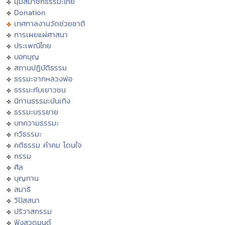
มุมสมาชิกธรรมะไทย
Donation
เทศกาลงานวัดช่วยชาติ
การเผยแผ่ศาสนา
ประเพณีไทย
บอกบุญ
สถานปฏิบัติธรรม
ธรรมะจากหลวงพ่อ
ธรรมะกับเยาวชน
นิทานธรรมะบันเทิง
ธรรมะบรรยาย
บทความธรรมะ
กวีธรรมะ
คติธรรม คำคม โดนใจ
กรรม
ศีล
บุญทาน
สมาธิ
วิปัสสนา
ปริวาสกรรม
ฟังสวดมนต์