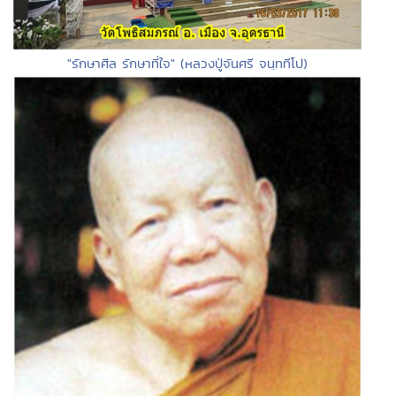
"รักษาศีล รักษาที่ใจ" (หลวงปู่จันศรี จนฺททีโป)