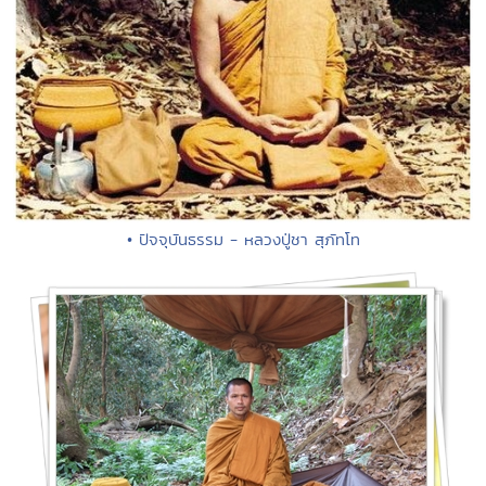
• ปัจจุบันธรรม - หลวงปู่ชา สุภัทโท