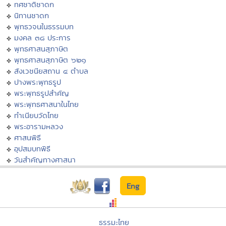
ทศชาติชาดก
นิทานชาดก
พุทธวจนในธรรมบท
มงคล ๓๘ ประการ
พุทธศาสนสุภาษิต
พุทธศาสนสุภาษิต ๖๒๑
สังเวชนียสถาน ๔ ตำบล
ปางพระพุทธรูป
พระพุทธรูปสำคัญ
พระพุทธศาสนาในไทย
ทำเนียบวัดไทย
พระอารามหลวง
ศาสนพิธี
อุปสมบทพิธี
วันสำคัญทางศาสนา
Eng
ธรรมะไทย