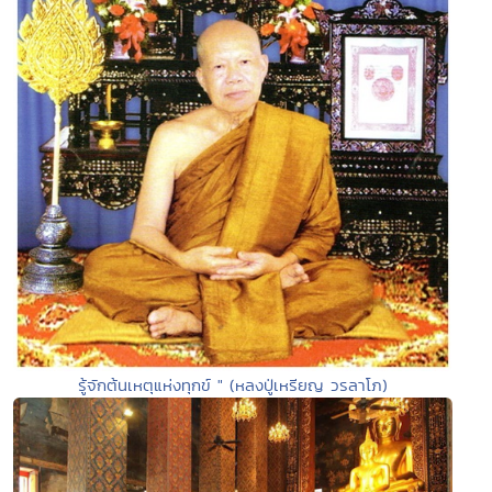
รู้จักต้นเหตุแห่งทุกข์ " (หลงปู่เหรียญ วรลาโภ)