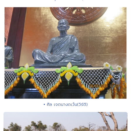
• ศีล เจตนางดเว้น(วิรัติ)