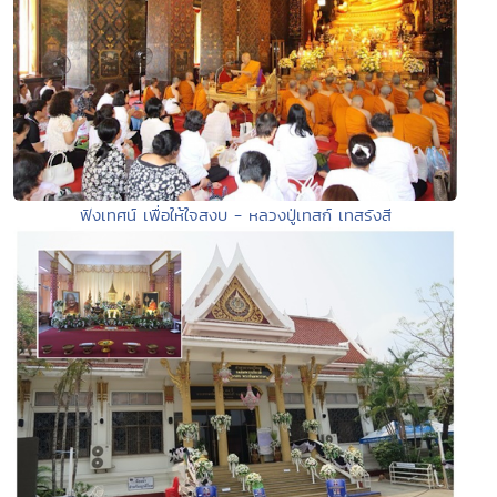
ฟังเทศน์ เพื่อให้ใจสงบ - หลวงปู่เทสก์ เทสรังสี