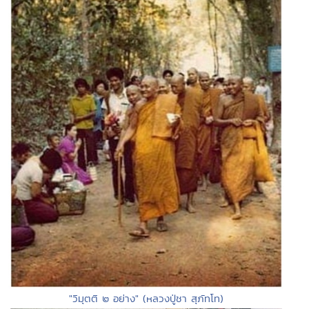
"วิมุตติ ๒ อย่าง" (หลวงปู่ชา สุภัทโท)