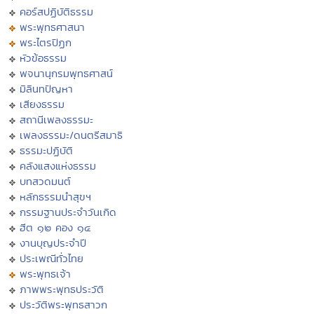
คอร์สปฏิบัติธรรม
พระพุทธศาสนา
พระไตรปิฏก
หัวข้อธรรม
พจนานุกรมพุทธศาสน์
มิลินทปัญหา
เสียงธรรม
สถานีเพลงธรรมะ
เพลงธรรมะ/ดนตรีสมาธิ
ธรรมะปฏิบัติ
คลังแสงแห่งธรรม
บทสวดมนต์
หลักธรรมนำสุขฯ
กรรมฐานประจำวันเกิด
ฮีต ๑๒ คอง ๑๔
งานบุญประจำปี
ประเพณีทั่วไทย
พระพุทธเจ้า
ภาพพระพุทธประวัติ
ประวัติพระพุทธสาวก