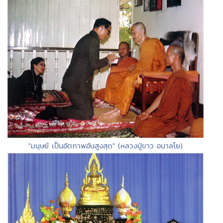
"มนุษย์ เป็นอัตภาพอันสูงสุด" (หลวงปู่ขาว อนาลโย)