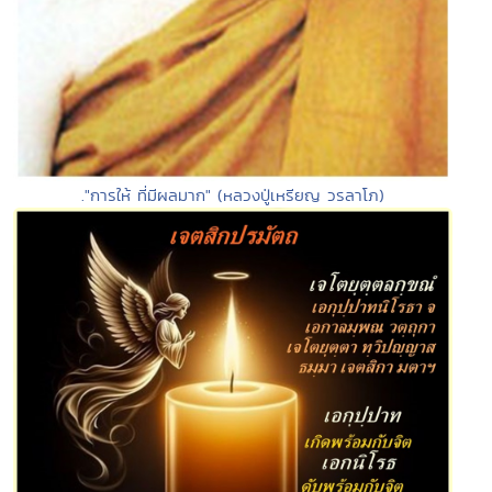
."การให้ ที่มีผลมาก" (หลวงปู่เหรียญ วรลาโภ)