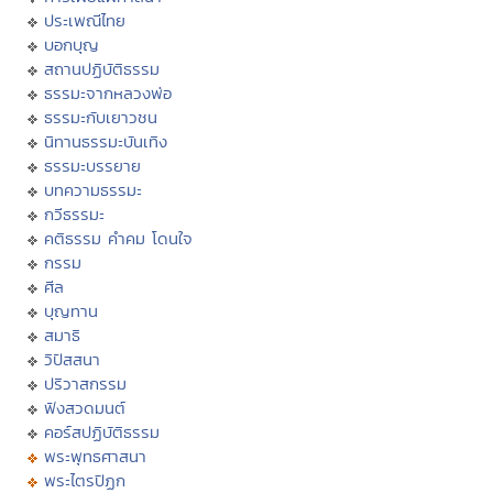
ประเพณีไทย
บอกบุญ
สถานปฏิบัติธรรม
ธรรมะจากหลวงพ่อ
ธรรมะกับเยาวชน
นิทานธรรมะบันเทิง
ธรรมะบรรยาย
บทความธรรมะ
กวีธรรมะ
คติธรรม คำคม โดนใจ
กรรม
ศีล
บุญทาน
สมาธิ
วิปัสสนา
ปริวาสกรรม
ฟังสวดมนต์
คอร์สปฏิบัติธรรม
พระพุทธศาสนา
พระไตรปิฏก