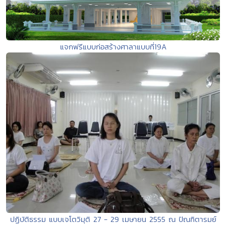
แจกฟรีแบบก่อสร้างศาลาแบบที่19A
ปฏิบัติธรรม แบบเจโตวิมุติ 27 - 29 เมษายน 2555 ณ ปัณฑิตารมย์