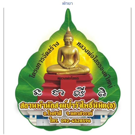
พัทยา