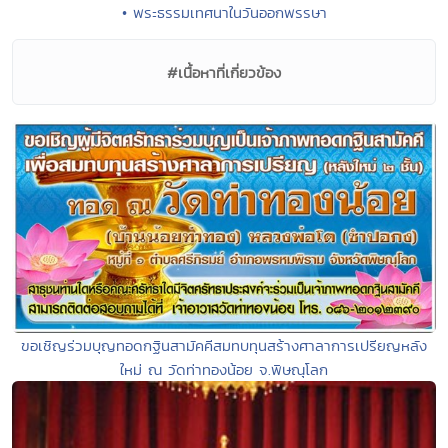
• พระธรรมเทศนาในวันออกพรรษา
#เนื้อหาที่เกี่ยวข้อง
ขอเชิญร่วมบุญทอดกฐินสามัคคีสมทบทุนสร้างศาลาการเปรียญหลัง
ใหม่ ณ วัดท่าทองน้อย จ.พิษณุโลก