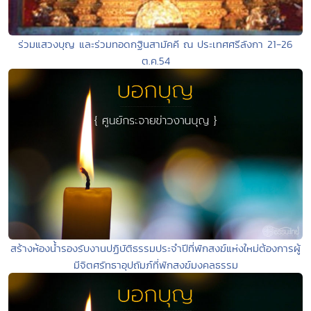
ร่วมแสวงบุญ และร่วมทอดกฐินสามัคคี ณ ประเทศศรีลังกา 21-26
ต.ค.54
สร้างห้องน้ำรองรับงานปฏิบัติธรรมประจำปีที่พักสงฆ์แห่งใหม่ต้องการผู้
มีจิตศรัทธาอุปถัมภ์ที่พักสงฆ์มงคลธรรม