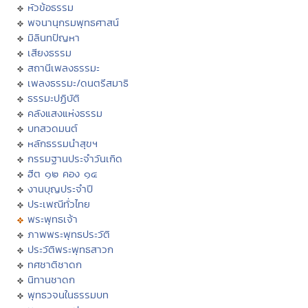
หัวข้อธรรม
พจนานุกรมพุทธศาสน์
มิลินทปัญหา
เสียงธรรม
สถานีเพลงธรรมะ
เพลงธรรมะ/ดนตรีสมาธิ
ธรรมะปฏิบัติ
คลังแสงแห่งธรรม
บทสวดมนต์
หลักธรรมนำสุขฯ
กรรมฐานประจำวันเกิด
ฮีต ๑๒ คอง ๑๔
งานบุญประจำปี
ประเพณีทั่วไทย
พระพุทธเจ้า
ภาพพระพุทธประวัติ
ประวัติพระพุทธสาวก
ทศชาติชาดก
นิทานชาดก
พุทธวจนในธรรมบท