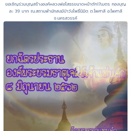
ขอเชิญร่วมบุญสร้างองค์หลวงพ่อโสธรขนาดหน้าตัก17เมตร กองบุญ
ละ 39 บาท ณ.สถานพำนักสงฆ์ป่าวังโพธิ์นิมิต ต.ไพศาลี อ.ไพศาลี
จ.นครสวรรค์