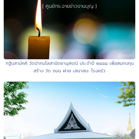
กฐินสามัคคี วัดป่ากมโลสานิตยานุสรณ์ ประจำปี ๒๕๕๔ เพื่อสมทบทุน
สร้าง วัด ถนน ฝาย เสนาสนะ โรงครัว