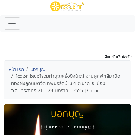
ค้นหาในเว็บไซต์ :
หน้าแรก
บอกบุญ
[color=blue]ร่วมทำบุญครั้งยิ่งใหญ่ งานผูกพัทสีมาปิด
ทองฝังลูกนิมิตวัดเทพนรรัตน์ ม.4 ต.นาดี อ.เมือง
จ.สมุทรสาคร 21 - 29 มกราคม 2555 [/color]