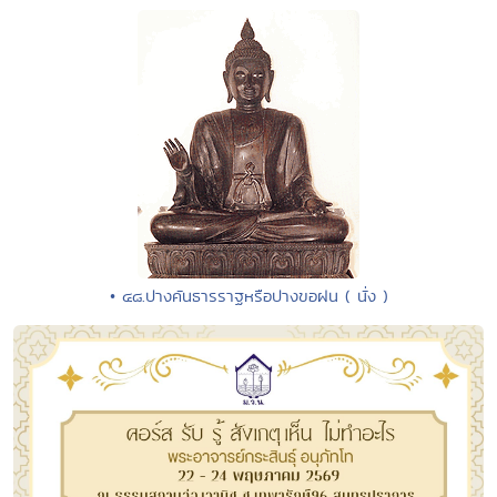
• ๔๘.ปางคันธารราฐหรือปางขอฝน ( นั่ง )