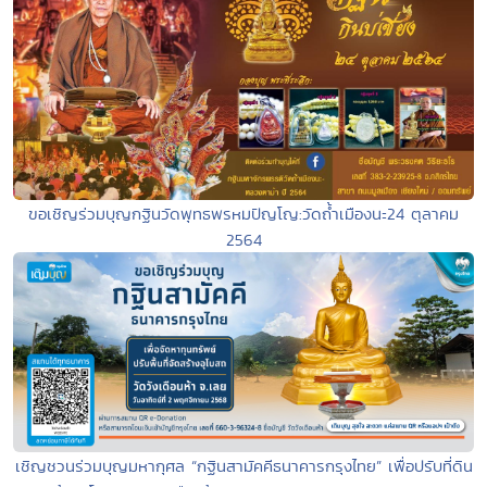
ขอเชิญร่วมบุญกฐินวัดพุทธพรหมปัญโญ:วัดถ้ำเมืองนะ24 ตุลาคม
2564
เชิญชวนร่วมบุญมหากุศล “กฐินสามัคคีธนาคารกรุงไทย” เพื่อปรับที่ดิน