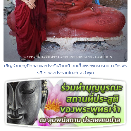
เชิญร่วมบุญปิดทองและประดับอัยมณี สมเด็จพระพุทธบรมมหาจักรพร
รดิ์ ฯ พระประธานโบสถ์ จ.ลำพูน