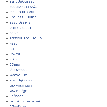
สถานปฏิบัติธรรม
ธรรมะจากหลวงพ่อ
ธรรมะกับเยาวชน
นิทานธรรมะบันเทิง
ธรรมะบรรยาย
บทความธรรมะ
กวีธรรมะ
คติธรรม คำคม โดนใจ
กรรม
ศีล
บุญทาน
สมาธิ
วิปัสสนา
ปริวาสกรรม
ฟังสวดมนต์
คอร์สปฏิบัติธรรม
พระพุทธศาสนา
พระไตรปิฏก
หัวข้อธรรม
พจนานุกรมพุทธศาสน์
มิลินทปัญหา