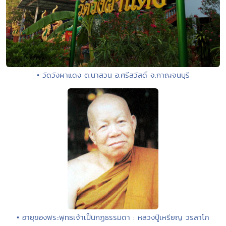
• วัดวังผาแดง ต.นาสวน อ.ศรีสวัสดิ์ จ.กาญจนบุรี
• อายุของพระพุทธเจ้าเป็นกฏธรรมดา : หลวงปู่เหรียญ วรลาโภ