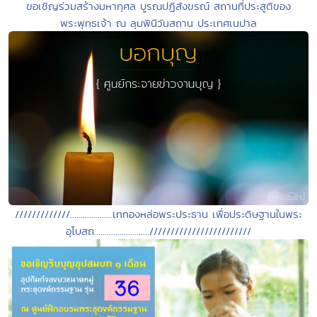
ขอเชิญร่วมสร้างมหากุศล บูรณปฏิสังขรณ์ สถานที่ประสูติของ
พระพุทธเจ้า ณ ลุมพินีวันสถาน ประเทศเนปาล
/////////////....................เททองหล่อพระประธาน เพื่อประดิษฐานในพระ
อุโบสถ..........................////////////////////////