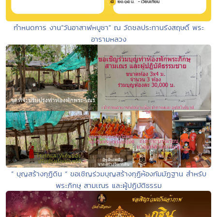
กำหนดการ งาน”วันอาสาฬหบูชา” ณ วัดชลประทานรังสฤษดิ์ พระ
อารามหลวง
” บุญสร้างกุฏิดิน “ ขอเชิญร่วมบุญสร้างกุฏิห้องกัมมัฏฐาน สำหรับ
พระภิกษุ สามเณร และผู้ปฏิบัติธรรม