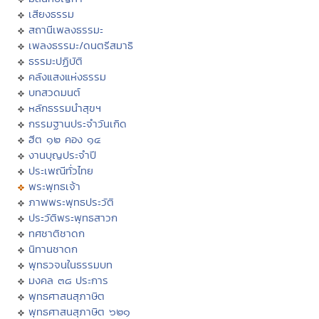
เสียงธรรม
สถานีเพลงธรรมะ
เพลงธรรมะ/ดนตรีสมาธิ
ธรรมะปฏิบัติ
คลังแสงแห่งธรรม
บทสวดมนต์
หลักธรรมนำสุขฯ
กรรมฐานประจำวันเกิด
ฮีต ๑๒ คอง ๑๔
งานบุญประจำปี
ประเพณีทั่วไทย
พระพุทธเจ้า
ภาพพระพุทธประวัติ
ประวัติพระพุทธสาวก
ทศชาติชาดก
นิทานชาดก
พุทธวจนในธรรมบท
มงคล ๓๘ ประการ
พุทธศาสนสุภาษิต
พุทธศาสนสุภาษิต ๖๒๑