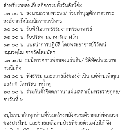
สำหรับรายละเอียดกิจกรรมทั้งวันดังนี้ค่ะ
๐๗.๐๐ น. ลงนามถวายพระพร/ ร่วมทำบุญตักบาตรพระ
สงฆ์จากวัดโสมนัสราชวรวิหาร
๑๐.๐๐ น. รับฟังโอวาทธรรมจากพระอาจารย์
๑๑.๐๐ น. รับประทานอาหารกลางวัน
๑๓.๐๐ น. แนะนำการปฏิบัติ โดยพระอาจารย์วิวัฒน์
ธมฺมวฑฺโฒ จากวัดโสมนัสฯ
๑๗.๓๐น. ชมนิทรรศการพ่อของแผ่นดิน/ วิดิทัศน์พระราช
กรณียกิจ
๑๘.๐๐ น. ฟังธรรม และถวายสิ่งของจำเป็น แด่ท่านเจ้าคุณ
อลงกต วัดพระบาทน้ำพุ
๒๐.๐๐ น. ร่วมกันตั้งจิตตภาวนาแผ่เมตตาเป็นพระราชกุศล/
จบวันที่ ๖
อนุโมทนากับทุกท่านที่ร่วมสร้างพลังความดีวายแก่พ่อหลวง
ของปวงไทย และช่วยเหลือคนป่วยที่ช่วยตัวเองไม่ได้ จึง