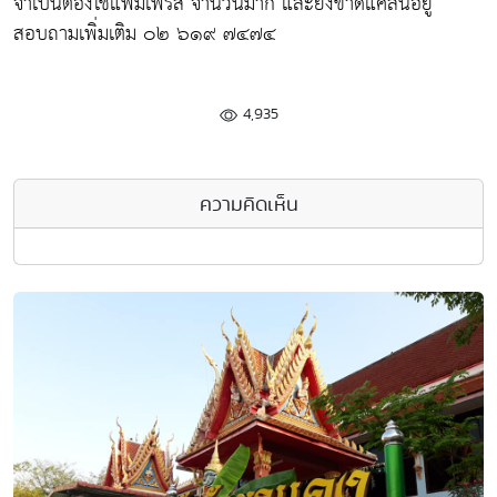
จำเป็นต้องใช้แพมเิพิรส์ จำนวนมาก และยังขาดแคลนอยู่
สอบถามเพิ่มเติม ๐๒ ๖๑๙ ๗๔๗๔
4,935
ความคิดเห็น