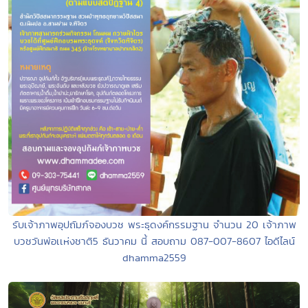
รับเจ้าภาพอุปถัมภ์จองบวช พระธุดงค์กรรมฐาน จำนวน 20 เจ้าภาพ
บวชวันพ่อเเห่งชาติ5 ธันวาคม นี้ สอบถาม 087-007-8607 ไอดีไลน์
dhamma2559