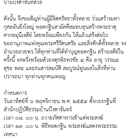
บ้านบึงตาจันท์ด้วย
ดังนั้น จึงขอเชิญท่านผู้มีจิตศรัทธาทั้งหลาย ร่วมสร้างมหา
กุศลอันยิ่งใหญ่ ทอดกฐินสามัคคีสมทบทุนสร้างพระธาตุ
ศากยมุนีเจดีย์ โดยพร้อมเพียงกัน ให้แล้วเสร็จต่อไป
ขออานุภาพแห่งคุณพระศรีรัตนตรัย และสิ่งศักดิ์ทั้งหลาย จง
อำนวยอวยพร ให้ทุกท่านที่ได้ทำบุญทอดกฐิน สร้างเจดีย์ใน
ครั้งนี้ จงพรั่งพร้อมด้วยจตุรพิธพรชัย ๔ คือ อายุ วรรณะ
สุขะ พละ และธนสารสมบัติ สมบูรณ์พูนผลในสิ่งที่ท่าน
ปรารถนา ทุกท่านทุกคนเทอญ
กำหนดการ
วันอาทิตย์ที่ ๖ พฤศจิกายน พ.ศ. ๒๕๕๔ ตั้งกองกฐินที่
สำนักปฏิบัติธรรมบ้านบึงตาจันทร์
เวลา ๐๘. ๐๐ น. ถวายภัตตาหารเช้าแด่พระสงฆ์
เวลา ๑๓ .๐๐ น. พิธีทอดกฐิน พระสงฆ์แสดงพระธรรม
เทศนา