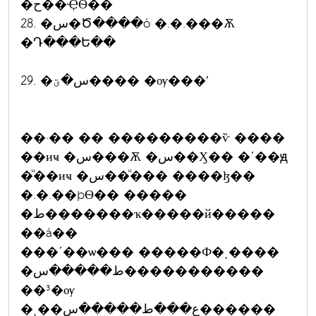
�ح��ҾѲ��
28. �س�Ծ����ó �.�.���Ѫ
�Դ���Ե��
29. �س�ؾ���� �ѹ���ʹ
��·�� �� ���������ѷ ����
��иҹ �س���Ѫ �س��Ӽ�� �ʹ��ԭ
�ͧ��иҹ �س��ͧ��� ����ɮ��
�.�.��þѲ�� �����
�ط�������ҡ�����й�����
��á��
���ʹ��ѡ��� �����Ф�ͺ����
�ط�����س�����������
��³�ѹ
�ͺ��ع���ط�����س������