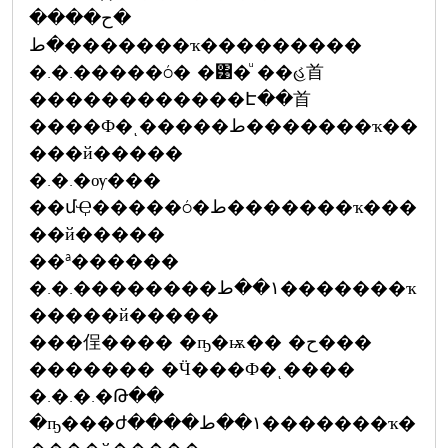
�ح����
�ط�������ҡ���������
�.�.�����ó� �͹�ͧ ��હ⾸
������������Է��⾸
����Ф�ͺ�����ط�������ҡ��
���й�����
�.�.�ѹ���
��մҾ�����ó�ط�������ҡ���
��й�����
��ª������
�.�.��������١��ط�������ҡ
�����й�����
���侱���� �ҧ�ѭ�� �ح���
������� �Ӵ���Ф�ͺ����
�.�.�.�Թ��
�ҧ���ժ����١��ط�������ҡ�