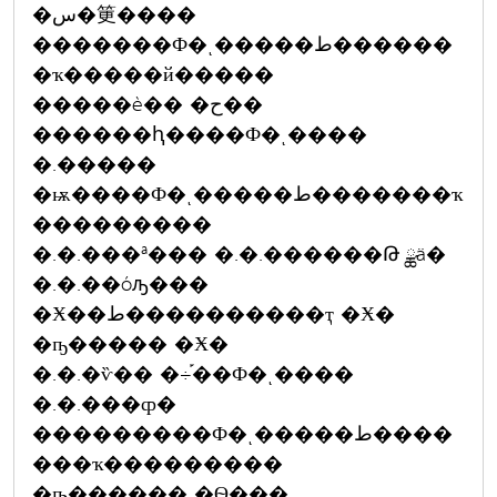
�س�筻����
�������Ф�ͺ�����ط������
�ҡ�����й�����
�����è�� �ح��
������ԧ����Ф�ͺ����
�.�����
�ѭ����Ф�ͺ�����ط�������ҡ
���������
�.�.���ª��� �.�.������Թ ྪä�
�.�.��óԡ���
�Ӿ��ط����������ҭ �Ӿ�
�ҧ����� �Ӿ�
�.�.�ѷ�� �÷֡��Ф�ͺ����
�.�.���ȹ�
���������Ф�ͺ�����ط����
���ҡ���������
�ҧ������ �Ѳ���