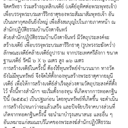
จิตศรัทธา ร่วมสร้างอุเทสิกเจดีย์ (เจดีย์อุทิศต่อพระพุทธเจ้า)
เพื่อบรรจุพระบรมสารีริกธาตุของพระสัมมาสัมพุทธเจ้า อัน
เป็นมหากุศลอันยิ่งใหญ่ เพื่อสั่งสมบุญไปในภายภาคหน้า ณ
สำนักปฏิบัติธรรมบ้านบึงตาจันทร์
ด้วยสำนักปฏิบัติธรรมบ้านบึงตาจันทร์ มีวัตถุประสงค์จะ
สร้างเจดีย์ เพื่อบรรจุพระบรมสารีริกธาตุ (รูปทรงระฆังคว่ำ)
ลักษณะเจดีย์คล้ายเจดีย์ถูปาราม จากประเทศศรีลังกา ขนาด
ฐานเจดีย์ รัศมี ๖ X ๖ เมตร สูง ๑๖ เมตร
การสร้างเจดีย์ในครั้งนี้ ต้องใช้ทุนทรัพย์จำนวนมาก ทางวัด
ยังไม่มีทุนทรัพย์ จึงจัดให้ตั้งกองทุนสร้างพระธาตุศากยมุนี
เจดีย์ เพื่อให้การสร้างเจดีย์สำเร็จลุล่วงตามวัตถุประสงค์ที่ตั้ง
ไว้ ทั้งนี้ทางสำนักฯ จะเริ่มตั้งกองทุน ที่เกิดจากการทอดกฐิน
ปีนี้ (๒๕๕๔) เป็นปฐมก่อน โดยทุนทรัพย์ที่เกิดขึ้น จะดำเนิน
การสร้างไปจนกว่าจะแล้วเสร็จ และปัจจัยบริจาคบางส่วนที่
เกิดจากทอดกฐินครั้งนี้ จะนำมาบำรุงเสนาสนะ และอื่น ๆ
อันเหมาะแก่สมณะบริโภคของพระสงฆ์สำนักปฏิบัติธรรม