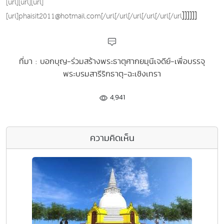
[url][url][url]
]]]]]]
[url]phaisit2011@hotmail.com[/url[/url[/url[/url[/url[/url
ที่มา : บอกบุญ-ร่วมสร้างพระธาตุศากยมุนีเจดีย์-เพื่อบรรจุ
พระบรมสารีริกธาตุ-ฉะเชิงเทรา
4,941
ความคิดเห็น