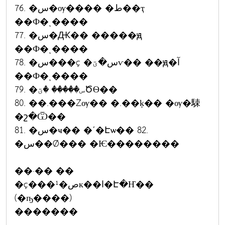
76. �س�ѹ���� �ط��ҭ
��Ф�ͺ����
77. �س�Ԫ�� �����ԭ
��Ф�ͺ����
78. �س���ç �س�ؾѵ�� ��ԭ�آ
��Ф�ͺ����
79. �س����� �ؾԾѲ��
80. ��.���Źѹ�� �.��ķ�� �ѹ�駷
�շ�Ѿ��
81. �س�ҹ�� �ʹ�Էѡ�� 82.
�س��Ǿ��� �Ѥ��������
��·�� ��
�ç���¹�صк��ا�Է�Ҥ��
(�ҧ����)
�������