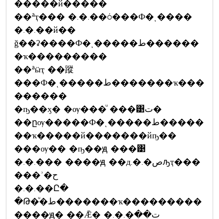
�����й�����
��ªҭ��� �.�.��ó���Ф�ͺ����
�.�.��й��
ǧ��ʡ����Ф�ͺ�����ط������
�ҡ���������
��ªӹҭ ��蹤
���Ф�ͺ�����ط�������ҡ���
������
�ҧ��ӽ� �ѹ���ͧ ���͹ت�
��ըѹ�����Ф�ͺ�����ط�����
��ҡ�����й�������йҧ��
���ѹ�� �ҧ��ԭ ���͹
�.�.��� ����ԭ ��д.�.�صԡҭ���
���ʾ�ح
�.�.��Ը�
�Թ�ͧ�ط�������ҡ���������
����ԭ� ��Ǣ� �.�.�ت��