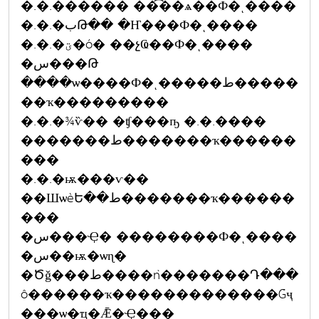
�.�.������ ��͡��ѧ��Ф�ͺ����
�.�.�بԹ�� �Ҥ���Ф�ͺ����
�.�.�ؾ�ó� ��չҨ��Ф�ͺ����
�س���Թ
����ѡ����Ф�ͺ�����ط�����
��ҡ���������
�.�.�¾ѷ�� �ʧ���ҧ �.�.����
�������ط�������ҡ������
���
�.�.�ѭ���ѵ��
��ШѡèԵ��ط�������ҡ������
���
�س���Ҿ� ��������Ф�ͺ����
�س��ѭ�ѡɳ�
�Ծǧ���ط����ǹ�������Դ���
ô������ҡ�������������Ǵҷ
���ѡ�ҵ�Ǣ�Ҿ���