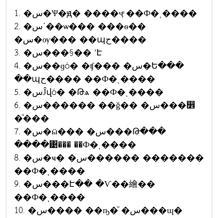
1. �س�Ѱ�ԭ� ����ҷͧ ��Ф�ͺ����
2. �سʹ��ѡ��� ���ѳ��
�س�ѹ��� ��պح����
3. �س���§�� ʹԷ
4. �س��ɡó� �ʧ��� �س�Ե���
��պح���� ��Ф�ͺ����
5. �سĴվó� �Թѧ ��Ф�ͺ����
6. �س������ ��ǧ�� �س���෾
�ͧ���
7. �س�ӹ��� �س���Թ���
����͹��� ��Ф�ͺ����
8. �س�ҹ� �س������ �������
��Ф�ͺ����
9. �س���Է�� �Ѵ��繪��
��Ф�ͺ����
10. �س���� ��ҧ�ͧ �س���ɰ�