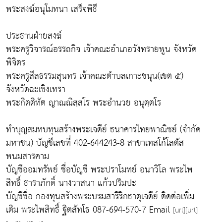
พระสงฆ์อนุโมทนา เสร็จพิธี
ประธานฝ่ายสงฆ์
พระครูวิจารณ์อรรถกิจ เจ้าคณะอำเภอวังทรายพูน จังหวัด
พิจิตร
พระครูสีลธรรมสุนทร เจ้าคณะตำบลเกาะขนุน(เขต ๕)
จังหวัดฉะเชิงเทรา
พระกิตติทัต ญาณณิสฺสโร พระอำนวย อนุตฺตโร
ทำบุญสมทบทุนสร้างพระเจดีย์ ธนาคารไทยพาณิชย์ (จำกัด
มหาชน) บัญชีเลขที่ 402-644243-8 สาขาเทสโก้โลตัส
พนมสารคาม
บัญชีออมทรัพย์ ชื่อบัญชี พระปราโมทย์ อนาวิโล พระไพ
สิทธิ์ ธาราภักดิ์ นางวาสนา แก้วปริมปะ
บัญชีชื่อ กองทุนสร้างพระบรมสารีริกธาตุเจดีย์ ติดต่อเพิ่ม
เติม พระไพสิทธิ์ ฐิตสัทโธ 087-694-570-7 Email
[url][url]