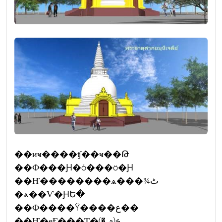
��иҹ����ʧ��ҹ��Թ
��Ф���Ԩ�ó���ö�Ԩ
��Ҥ��������ѧ���¾ٹ
�ѧ��Ѵ�ԨԵ�
��Ф����Ÿ����ع��
��Ҥ�еӺ���Т�ع(ࢵ �)