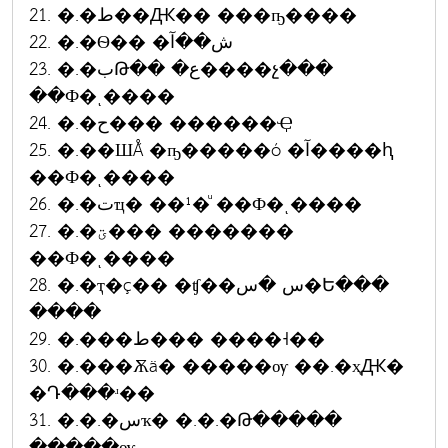
21. �.�ط��Ԫ�� ���ҧ����
22. �.�Ѳ�� �ش��آ
23. �.�بԹ�� �ع����չ���
��Ф�ͺ����
24. �.�ح��� ������Ҿ
25. �.��ШǺ �ҧ�����ó �آ����ԧ
��Ф�ͺ����
26. �.�تҵ� ��¹�ͧ ��Ф�ͺ����
27. �.�ؾ��� �������
��Ф�ͺ����
28. �.�ҭ�ç�� �ʧ��س �س�Ե���
����
29. �.���ط��� ����˧��
30. �.���Ѫä� �����ѹ ��.�ҳԪ�
�Դ���ʴ��
31. �.�.�سҡ� �.�.�Թ�����
�����ѹ