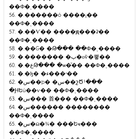
��Ф�ͺ����
56. �.������ó ����¡��
��Ф�ͺ����
57. �.��Ѵ�� ����ԭ���ʡ��
��Ф�ͺ����
58. �.��Ǵ� �Թ��� ��Ф�ͺ����
59. �.������� �ٻ�оѷ�쾧��
60. �.�عԹ��� �ѡ�ͧ�� ��Ф�ͺ����
61. �.�ɮ� �ء���ʴ��
62. �س��þ� �س��շԾ¹���
�ԨԵù��ѵ�� ��Ф�ͺ����
63. �س��� ⾸��� ��Ф�ͺ����
64. �س������ ��������
��Ф�ͺ����
65. �س�ӹ�¾� ���Եҹ���
��Ф�ͺ����