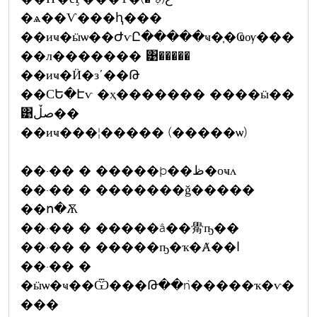
�ѧ��Ѵ���ԧ���
��иҹ�ӹѡ��ԺѵԸ�����ҹ�֧�Ҩѹ���
��л������� ͹�����
��иҹ�Ӥ�зʹ��Թ
��СԵ�Էѵ �ҳ������� ����ӹ��
͹صڵ��
��иҹ���¦����� (�����ѡ)
��·�� � �����þ��ظ�оҹᴧ
��·�� � �������ǧ�����
��ո�Ѫ
��·�� � �����â��觷ҧ��
��·�� � �����ҧ�ҡ�Ⱥ��ا
��·�� �
�ӹѡ�ҹ��Ѿ���Թ��ǹ�����ҡ�ѵ�
���