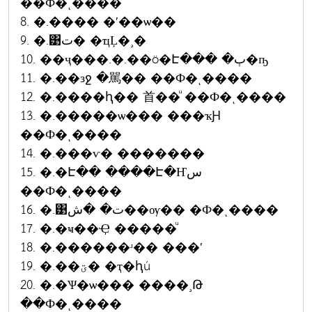
��Ф�ͺ����
8. �.���� �ʹ��ѡ��
9. �.͹ت� �ҵĻ�¸�
10. ��ҷ���.�.��ö�Է��� �ٻ�ҧ
11. �.��зջ �駡�� ��Ф�ͺ����
12. �.����ԧ�� ⾸��ͧ ��Ф�ͺ����
13. �.�����ѡ��� ���ҡԨ
��Ф�ͺ����
14. �.���ѵ� �������
15. �.�Է�� ����Է�Ҥس
��Ф�ͺ����
16. �.͹ت� �ش��ѹ�� �Ф�ͺ����
17. �.�ҹ��Ҿ �����ͧ
18. �.������ʴ�� ���ʹ
19. �.��ؾ� �ҭ�ԧú
20. �.�Ѱ�ѡ��� ����¸Թ
��Ф�ͺ����