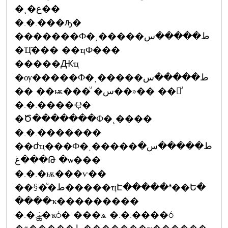
�ͺ�ع��
�.�.���ԡ�
�������Ф�ͺ�����ط�����س
�Ҵ͡��� ��ҵФ���
�����Ԫҵ
�ѹ�����Ф�ͺ�����ط�����س
�� ��ѭ���ͧ �س��»�� ��鹷ͧ
�.�.����Ҿ�
�Ծ�������Ф�ͺ����
�.�.�������
��ժҵ���Ф�ͺ�����ط�����س�
���غԹ �ѡ���
�.�.�ѭ���ѵ��
��§�ͧ�ط�����ҵԷ�����ª��Ե�
����ҡ���������
�.�.ྪ�ҡó� ���ѧ �.�.����ó