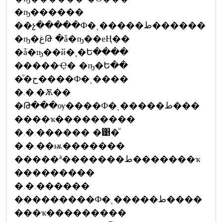
�ҧ������
��չ�����Ф�ͺ�����ط������
�ҧ�غԹ �ǡ�ҧ��еҢ��
�ǡ�ҧ��й�¸�Ե����
�����Ҿ� �ҧ�Ե��
�ͧ�ح����Ф�ͺ����
�.�.�Ѫ��
�Թ���ѹ����Ф�ͺ�����ط���
����ҡ���������
�.�.������ �͹�ͧ
�.�.��ѭ�������
�����ª�������ط�������ҡ
���������
�.�.������
���������Ф�ͺ�����ط����
���ҡ���������