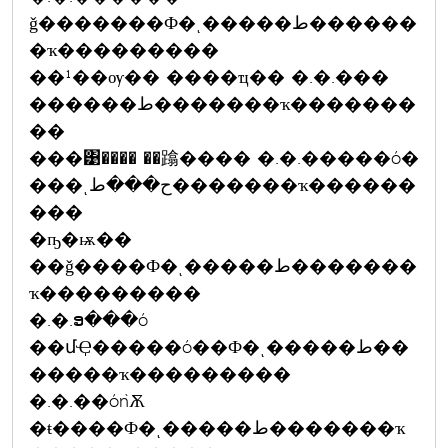
ǧ�������Ф�ͺ�����ط������
�ҡ���������
��¹��ѹ�� ����ҵ�� �.�.���
������ط�������ҡ�������
��
���͹���� ��蹹���� �.�.�����ó�
���ͺح���ط�������ҡ������
���
�ҧ�ѭ��
��ǧ����Ф�ͺ�����ط�������
ҡ���������
�.�.ອ���ó
��մҾ�����ó��Ф�ͺ�����ط��
�����ҡ���������
�.�.��óǹѪ
�ŧ����Ф�ͺ�����ط�������ҡ