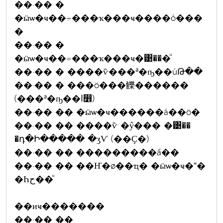
��·�� �
�ӹѡ�ҹ��÷���ҡ���ҹ����ó���
�
��·�� �
�ӹѡ�ҹ��÷���ҡ���ҹ�͹���ͧ
��·�� � ����ѷ���ª�ҧ��úԹ��
��·�� � ���ö���觻������
(���ª�ҧ��ا෾)
��·�� �� �ӹѡ�ҹ������á��ö�
��·�� �� ����ѷ �ŷ��� �͹��
�դ�Ի����� �ӡѴ (��Ҫ�)
��·�� �� ���������ầ��
��·�� �� ��Ҥ�ø��ҵ� �ӹѡ�ҹ�˭�
�Һح��ͧ
��иҹ�������
��·�� ��