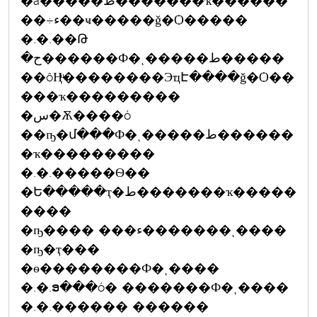
�ä�����ط�������ҡ������
��÷ء��ҹ�����ǧ�Ѻ�����
�.�.��Թ
�ح������Ф�ͺ�����ط�����
��ôҢͧ��������ЭҵԷ����ǧ�Ѻ��
���ҡ���������
�س�Ѫ����ó
��ҧ�մ���Ф�ͺ�����ط������
�ҡ���������
�.�.�����Ѳ��
�Ե�����ҭ�ط�������ҡ�����
����
�ҧ���� ���ء�������ͺ����
�ҧ�ҭ���
�ѳ��������Ф�ͺ����
�.�.ອ���ó� �������Ф�ͺ����
�.�.������ ������