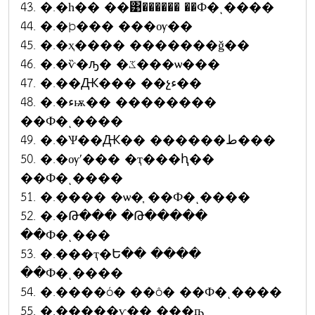
43. �.�һ�� ��͹������ ��Ф�ͺ����
44. �.�þ��� ���ѹ��
45. �.�ҳ���� �������ǧ��
46. �.�ѷ�ԡ� �ػ���ѡ���
47. �.��Ԫ��� ��չء��
48. �.�ءѭ�� ��������
��Ф�ͺ����
49. �.�Ѱ��Ԫ�� ������ط���
50. �.�ѹʹ��� �ҭ���ԧ��
��Ф�ͺ����
51. �.���� �ѡ�֧ ��Ф�ͺ����
52. �.�Թ��� �Թ�����
��Ф�ͺ���
53. �.���ҭ�Ե�� ����
��Ф�ͺ����
54. �.����ó� ��ô� ��Ф�ͺ����
55. �.�����ѵ�� ���ҧ