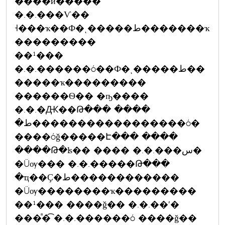
����й�����
�.�.���Ѵ��
˧���ҡ��Ф�ͺ�����ط�������ҡ
���������
��¹���
�.�.������ó��Ф�ͺ�����ط��
�����ҡ���������
������Ѳ�� �ҧ����
�.�.�Ԫ��Թ��� ����
�ط�����������������ó�
����óǧ�����Է��� ����
����Թ�ʪ�� ���� �.�.���س�
�Ũѹ��� �.�.�����Թ���
�ҵ��Ҫ�ط������������
�Ũѹ��������ҡ���������
��¹��� ����ǧ�� �.�.��ʹ�
���ⷡ�͡ �.�.������ó ����ǧ��