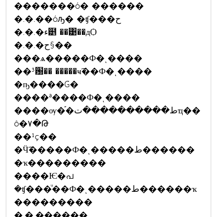
�������ó� ������
�.�.��óԡ� �ʧ���ح
�.�.�ء๵ ��͹��дѺ
�.�.�ح§��
���ѧ�����Ф�ͺ����
��³԰�� �����ҹ͡��Ф�ͺ����
�ҧ����Ǵ�
����ª����Ф�ͺ����
����ѹ�֡�ط����������تҵ��
ô�٧�Թ
��¹ç��
�Ӵ͡�����Ф�ͺ�����ط������
�ҡ���������
����Ѥ�പ
�ʧ���ͧ��Ф�ͺ�����ط������ҡ
���������
�.�.������