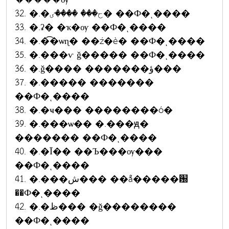
32. �.�ح��� ����ٸ� ��Ф�ͺ����
33. �.ʡ� �ҡ�ѹ ��Ф�ͺ����
34. �.�͡�ѡɳ� ��ź�è� ��Ф�ͺ����
35. �.���ѵ ǧ����� ��Ф�ͺ����
36. �.ǧ���� �������ؤ���
37. �.����� �������
��Ф�ͺ����
38. �.�ҹ��� ��������ó�
39. �.���ѡ�� �.���ԭ�
������� ��Ф�ͺ����
40. �.�Ī�� ��Ъ���ѹ���
��Ф�ͺ����
41. �.���ش��� ��ǻ�����԰
��Ф�ͺ����
42. �.�ظ��� �ǧ��������
��Ф�ͺ����