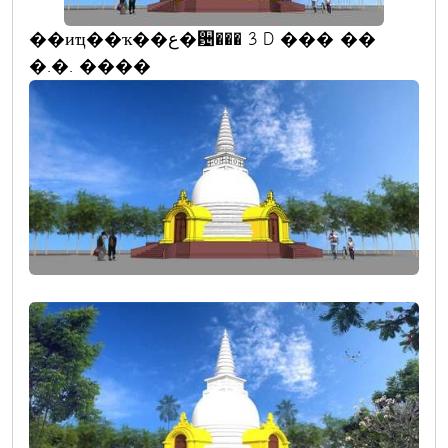
��иҵ��ҡ��ع�਴��� 3 D ��� ��
�.�. ����