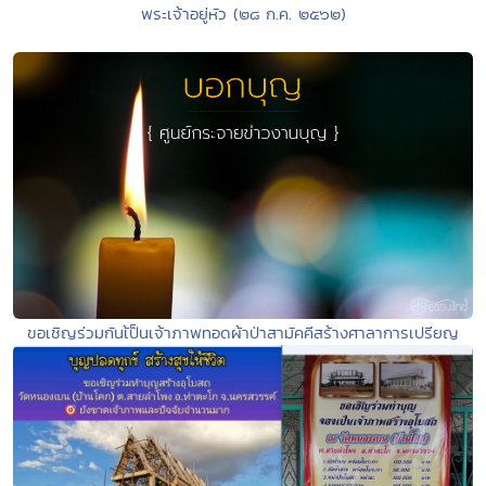
พระเจ้าอยู่หัว (๒๘ ก.ค. ๒๕๖๒)
ขอเชิญร่วมกันเ้ป็นเจ้าภาพทอดผ้าป่าสามัคคีสร้างศาลาการเปรียญ