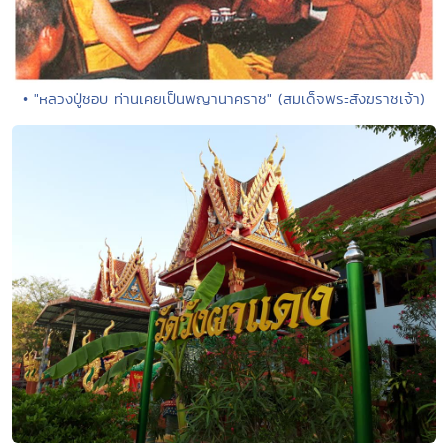
• "หลวงปู่ชอบ ท่านเคยเป็นพญานาคราช" (สมเด็จพระสังฆราชเจ้า)