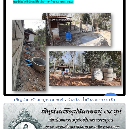
เชิญร่วมสร้างบุญคลายทุกข์ สร้างห้องน้ำห้องสุขาถวายวัด