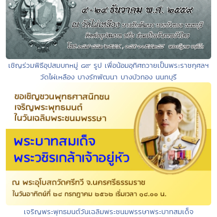
เชิญร่วมพิธีอุปสมบทหมู่ ๘๙ รูป เพื่อน้อมอุทิศถวายเป็นพระราชกุศลฯ
วัดไผ่เหลือง บางรักพัฒนา บางบัวทอง นนทบุรี
เจริญพระพุทธมนต์วันเฉลิมพระชนมพรรษาพระบาทสมเด็จ