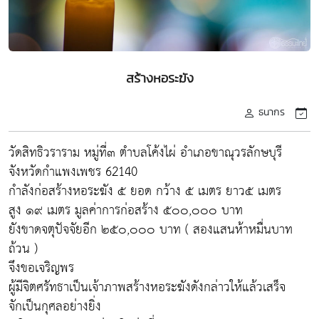
สร้างหอระฆัง
ธนากร
วัดสิทธิวราราม หมู่ที่๓ ตำบลโค้งไผ่ อำเภอขาณุวรลักษบุรี
จังหวัดกำแพงเพชร 62140
กำลังก่อสร้างหอระฆัง ๕ ยอด กว้าง ๕ เมตร ยาว๕ เมตร
สูง ๑๙ เมตร มูลค่าการก่อสร้าง ๕๐๐,๐๐๐ บาท
ยังขาดจตุปัจจัยอีก ๒๕๐,๐๐๐ บาท ( สองแสนห้าหมื่นบาท
ถ้วน )
จึงขอเจริญพร
ผู้มีจิตศรัทธาเป็นเจ้าภาพสร้างหอระฆังดังกล่าวให้แล้วเสร็จ
จักเป็นกุศลอย่างยิ่ง