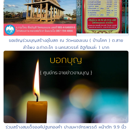
ขอเชิญร่วมบุญสร้างอุโบสถ ณ วัดหนองเบน ( บ้านโคก ) ต.สาย
ลำโพง อ.ท่าตะโก จ.นครสวรรค์ อิฐก้อนล่่ะ 1 บาท
ร่วมสร้างสมเด็จองค์ปฐมทองคำ ปางมหาจักรพรรดิ หน้าตัก 9.9 นิ้ว