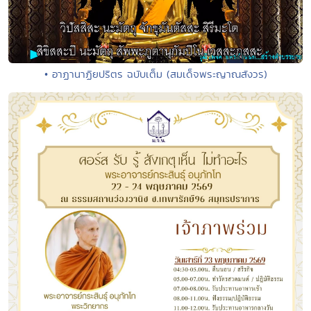
• อาฏานาฏิยปริตร ฉบับเต็ม (สมเด็จพระญาณสังวร)