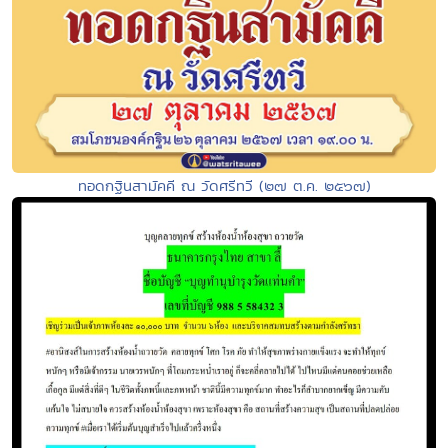
ทอดกฐินสามัคคี ณ วัดศรีทวี (๒๗ ต.ค. ๒๕๖๗)