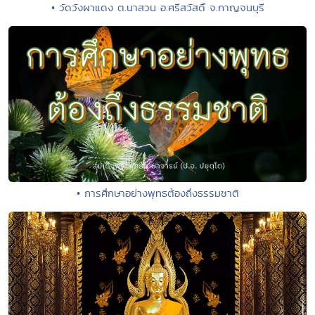
• วัดวังผาแดง ต.นาสวน อ.ศรีสวัสดิ์ จ.กาญจนบุรี
• การศึกษาอย่างพุทธต้องถึงธรรมชาติ