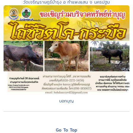
วัดเจริญราษฎร์บำรุง อ กำแพงแสน จ นครปฐม
บอกบุญ
Go To Top