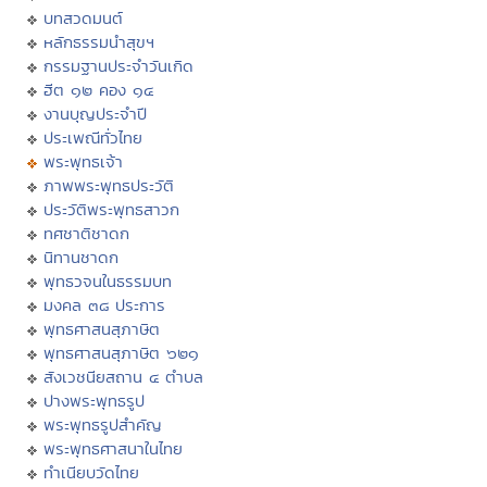
บทสวดมนต์
หลักธรรมนำสุขฯ
กรรมฐานประจำวันเกิด
ฮีต ๑๒ คอง ๑๔
งานบุญประจำปี
ประเพณีทั่วไทย
พระพุทธเจ้า
ภาพพระพุทธประวัติ
ประวัติพระพุทธสาวก
ทศชาติชาดก
นิทานชาดก
พุทธวจนในธรรมบท
มงคล ๓๘ ประการ
พุทธศาสนสุภาษิต
พุทธศาสนสุภาษิต ๖๒๑
สังเวชนียสถาน ๔ ตำบล
ปางพระพุทธรูป
พระพุทธรูปสำคัญ
พระพุทธศาสนาในไทย
ทำเนียบวัดไทย