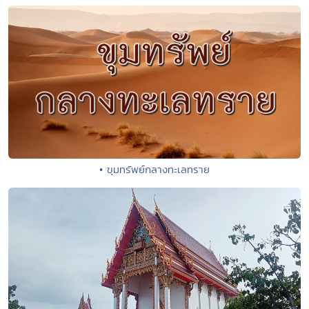
• ขุมทรัพย์กลางทะเลทราย