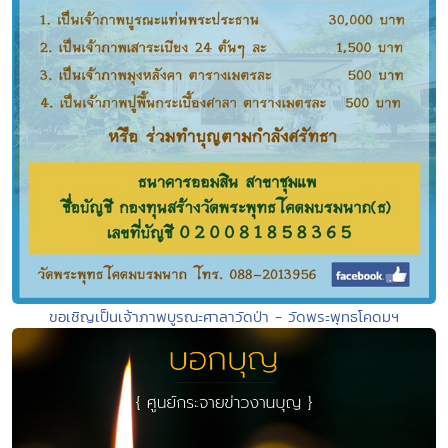
ขอเชิญเป็นเจ้าภาพบูรณะศาลาวัดป่า - วัดพระพุทธโคดมฯ