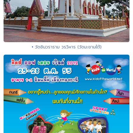
• วัดชินวราราม วรวิหาร (วัดมะขามใต้)