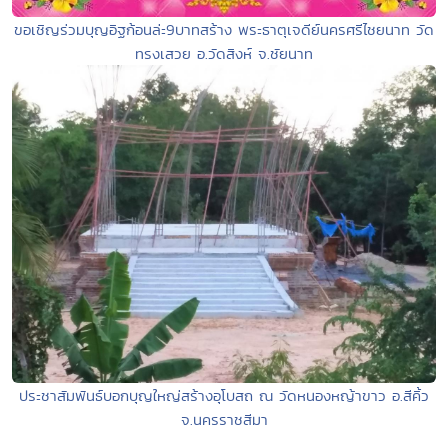
ขอเชิญร่วมบุญอิฐก้อนล่ะ9บาทสร้าง พระธาตุเจดีย์นครศรีไชยนาท วัด
ทรงเสวย อ.วัดสิงห์ จ.ชัยนาท
ประชาสัมพันธ์บอกบุญใหญ่สร้างอุโบสถ ณ วัดหนองหญ้าขาว อ.สีคิ้ว
จ.นครราชสีมา