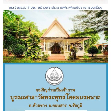
ขอเชิญร่วมทำบุญ สร้างพระประธานพระพุทธชินราชทรงเครื่อง