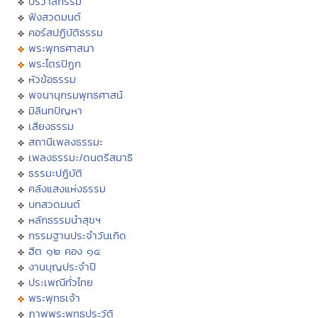
ปริวาสกรรม
ฟังสวดมนต์
คอร์สปฏิบัติธรรม
พระพุทธศาสนา
พระไตรปิฏก
หัวข้อธรรม
พจนานุกรมพุทธศาสน์
มิลินทปัญหา
เสียงธรรม
สถานีเพลงธรรมะ
เพลงธรรมะ/ดนตรีสมาธิ
ธรรมะปฏิบัติ
คลังแสงแห่งธรรม
บทสวดมนต์
หลักธรรมนำสุขฯ
กรรมฐานประจำวันเกิด
ฮีต ๑๒ คอง ๑๔
งานบุญประจำปี
ประเพณีทั่วไทย
พระพุทธเจ้า
ภาพพระพุทธประวัติ