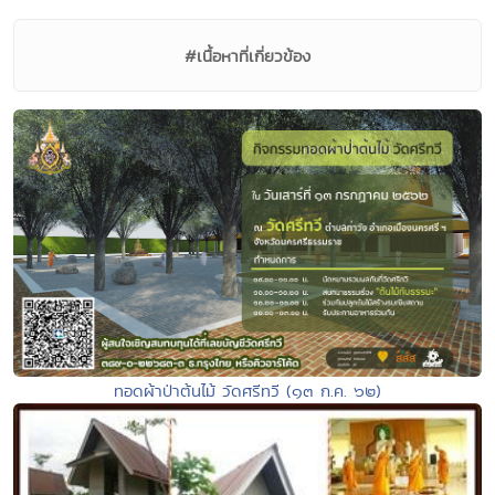
#เนื้อหาที่เกี่ยวข้อง
ทอดผ้าป่าต้นไม้ วัดศรีทวี (๑๓ ก.ค. ๖๒)