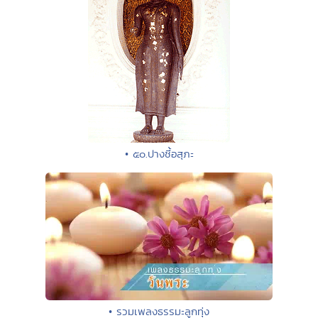
• ๕๐.ปางชี้อสุภะ
• รวมเพลงธรรมะลูกทุ่ง