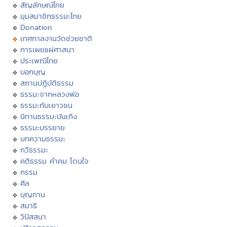
สัญลักษณ์ไทย
มุมสมาชิกธรรมะไทย
Donation
เทศกาลงานวัดช่วยชาติ
การเผยแผ่ศาสนา
ประเพณีไทย
บอกบุญ
สถานปฏิบัติธรรม
ธรรมะจากหลวงพ่อ
ธรรมะกับเยาวชน
นิทานธรรมะบันเทิง
ธรรมะบรรยาย
บทความธรรมะ
กวีธรรมะ
คติธรรม คำคม โดนใจ
กรรม
ศีล
บุญทาน
สมาธิ
วิปัสสนา