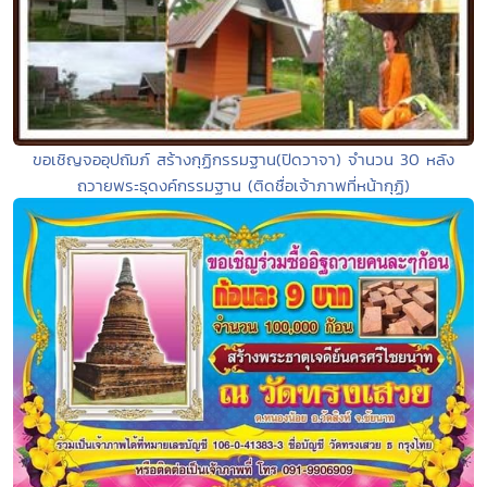
ขอเชิญจออุปถัมภ์ สร้างกุฏิกรรมฐาน(ปิดวาจา) จำนวน 30 หลัง
ถวายพระธุดงค์กรรมฐาน (ติดชื่อเจ้าภาพที่หน้ากุฏิ)