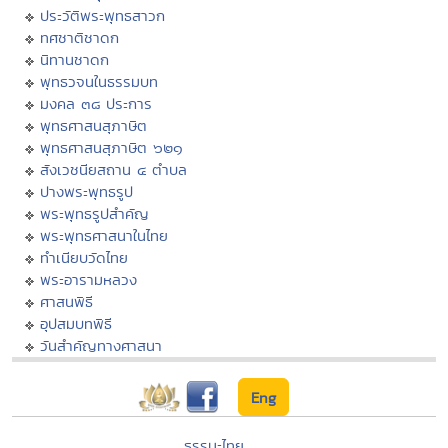
ประวัติพระพุทธสาวก
ทศชาติชาดก
นิทานชาดก
พุทธวจนในธรรมบท
มงคล ๓๘ ประการ
พุทธศาสนสุภาษิต
พุทธศาสนสุภาษิต ๖๒๑
สังเวชนียสถาน ๔ ตำบล
ปางพระพุทธรูป
พระพุทธรูปสำคัญ
พระพุทธศาสนาในไทย
ทำเนียบวัดไทย
พระอารามหลวง
ศาสนพิธี
อุปสมบทพิธี
วันสำคัญทางศาสนา
Eng
ธรรมะไทย