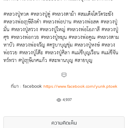
#หลวงปู่ทวด #หลวงปู่ดู่ #หลวงตาม้า #สมเด็จโตวัดระฆัง
#หลวงพ่อฤๅษีลิงดำ #หลวงพ่อปาน #หลวงพ่อสด #หลวงปู่
มั่น #หลวงปู่สรวง #หลวงปู่ใหญ่ #หลวงพ่อโอภาสี #หลวงปู่
ศุข #หลวงพ่อกวย #หลวงปู่หมุน #หลวงพ่อคูณ #หลวงตาม
หาบัว #หลวงพ่อจรัญ #ครูบาบุญชุ่ม #หลวงปู่หงษ์ #หลวง
พ่อรวย #หลวงปู่โต๊ะ #หลวงปู่ศิลา #แม่ชีบุญเรือน #แม่ชีจัน
ทร์ทรา #ปู่ฤๅษีเกศแก้ว #สะพานบุญ #สายบุญ
ที่มา : facebook
https://www.facebook.com/yunk.ptoek
4,937
ความคิดเห็น