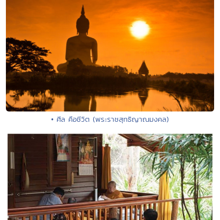
• ศีล คือชีวิต (พระราชสุทธิญาณมงคล)