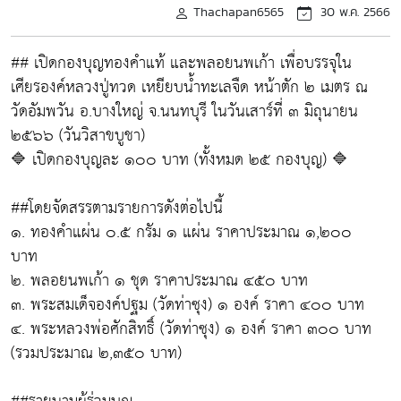
Thachapan6565
30 พ.ค. 2566
## เปิดกองบุญทองคำแท้ และพลอยนพเก้า เพื่อบรรจุใน
เศียรองค์หลวงปู่ทวด เหยียบน้ำทะเลจืด หน้าตัก ๒ เมตร ณ
วัดอัมพวัน อ.บางใหญ่ จ.นนทบุรี ในวันเสาร์ที่ ๓ มิถุนายน
๒๕๖๖ (วันวิสาขบูชา)
🔷 เปิดกองบุญละ ๑๐๐ บาท (ทั้งหมด ๒๕ กองบุญ) 🔷
##โดยจัดสรรตามรายการดังต่อไปนี้
๑. ทองคำแผ่น ๐.๕ กรัม ๑ แผ่น ราคาประมาณ ๑,๒๐๐
บาท
๒. พลอยนพเก้า ๑ ชุด ราคาประมาณ ๔๕๐ บาท
๓. พระสมเด็จองค์ปฐม (วัดท่าซุง) ๑ องค์ ราคา ๔๐๐ บาท
๔. พระหลวงพ่อศักสิทธิ์ (วัดท่าซุง) ๑ องค์ ราคา ๓๐๐ บาท
(รวมประมาณ ๒,๓๕๐ บาท)