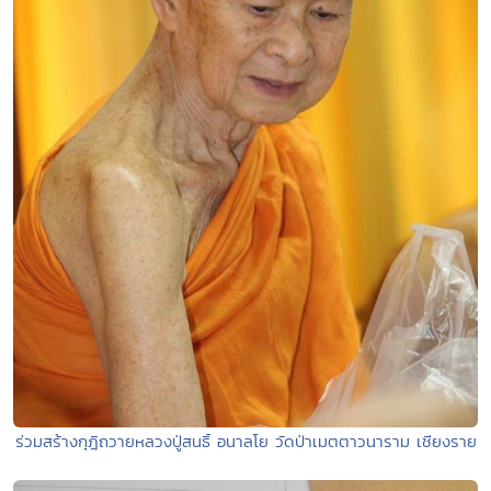
ร่วมสร้างกุฎิถวายหลวงปู่สนธิ์ อนาลโย วัดป่าเมตตาวนาราม เชียงราย