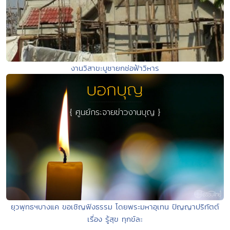
งานวิสาขะบูชายกช่อฟ้าวิหาร
ยุวพุทธฯบางแค ขอเชิญฟังธรรม โดยพระมหาอุเทน ปัญญาปริทัตต์
เรื่อง รู้สุข ทุกข์ละ