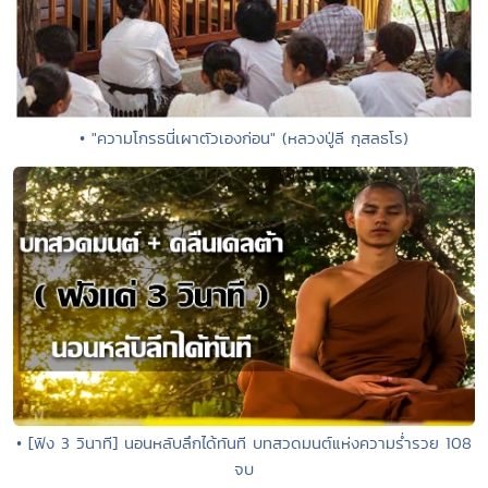
• "ความโกรธนี่เผาตัวเองก่อน" (หลวงปู่ลี กุสลธโร)
• [ฟัง 3 วินาที] นอนหลับลึกได้ทันที บทสวดมนต์แห่งความร่ำรวย 108
จบ