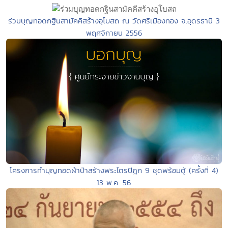
ร่วมบุญทอดกฐินสามัคคีสร้างอุโบสถ ณ วัดศรีเมืองทอง จ.อุดรธานี 3
พฤศจิกายน 2556
โครงการทำบุญทอดผ้าป่าสร้างพระไตรปิฎก 9 ชุดพร้อมตู้ (ครั้งที่ 4)
13 พ.ค. 56