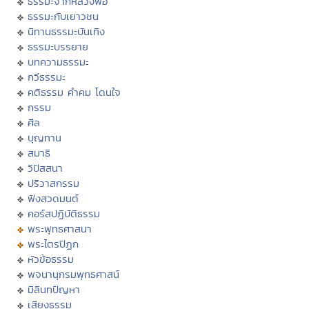
ธรรมะจากหลวงพ่อ
ธรรมะกับเยาวชน
นิทานธรรมะบันเทิง
ธรรมะบรรยาย
บทความธรรมะ
กวีธรรมะ
คติธรรม คำคม โดนใจ
กรรม
ศีล
บุญทาน
สมาธิ
วิปัสสนา
ปริวาสกรรม
ฟังสวดมนต์
คอร์สปฏิบัติธรรม
พระพุทธศาสนา
พระไตรปิฏก
หัวข้อธรรม
พจนานุกรมพุทธศาสน์
มิลินทปัญหา
เสียงธรรม