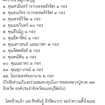
##รายนามผู้ร่วมบุญ
๑. คุณศวมินทร์ (จากเพจพลังจิต) ๑ กอง
๒. คุณธนภัทร (จากเพจพลังจิต) ๑ กอง
๓. คุณพงษ์วิวัฒ ๑ กอง
๔. คุณนพวินทร์ ๑๐ กอง
๕. คุณธีรณัฏ ๑ กอง
๖. คุณธิดารัตน์ ๑ กอง
๗. คุณเสาวคนธ์ และมารดา ๒ กอง
๘. คุณจิตตพัทธ์ ๕ กอง
๙. คุณคณิติน ๑ กอง
๑๐. คุณเมธาพร ๑ กอง
๑๑. คุณสุภาภรณ์ ๑ กอง
๑๒. ไม่ประสงค์ออกนาม ๒ กอง
(ปัจจัยส่วนเกินจะร่วมสมทบทุนในการหล่อหลวงปู่ทวด ๗๗
จังหวัด องค์ประจำจังหวัดนนทบุรีต่อไป)
…โดยข้าพเจ้า นพ.ธัชพันธุ์ อึงรัตนากร จะนำความตั้งใจและ