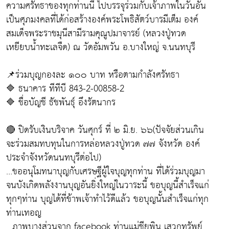
ความศรัทธาของทุกท่านนี้ ไปบรรจุร่วมกับเจ้าภาพในวันอัน
เป็นศุภมงคลที่ได้ก่อสร้างองค์พระโพธิสัตว์บารมีเต็ม องค์
สมเด็จพระราชมุนีสามีรามคุณูปมาจารย์ (หลวงปู่ทวด
เหยียบน้ำทะเลจืด) ณ วัดอัมพวัน อ.บางใหญ่ จ.นนทบุรี
📌ร่วมบุญกองละ ๑๐๐ บาท หรือตามกำลังศรัทธา
🔷 ธนาคาร ทีทีบี 843-2-00858-2
🔷 ชื่อบัญชี ธัชพันธุ์ อึงรัตนากร
🔴 ปิดรับเงินบริจาค วันศุกร์ ที่ ๒ มิ.ย. ๖๖(ปัจจัยส่วนเกิน
จะร่วมสมทบทุนในการหล่อหลวงปู่ทวด ๗๗ จังหวัด องค์
ประจำจังหวัดนนทบุรีต่อไป)
…ขออนุโมทนาบุญกับเศรษฐีผู้ใจบุญทุกท่าน ที่ได้ร่วมบุญมา
จนบังเกิดพลังงานบุญอันยิ่งใหญ่ในวาระนี้ ขอบุญนี้สำเร็จแก่
ทุกๆท่าน บุญได้ที่ข้าพเจ้าทำไว้ดีแล้ว ขอบุญนั้นสำเร็จแก่ทุก
ท่านเทอญ
…ภาพบางส่วนจาก facebook ท่านแม่ชียุพิน เสวกทรัพย์