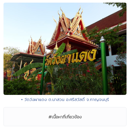
• วัดวังผาแดง ต.นาสวน อ.ศรีสวัสดิ์ จ.กาญจนบุรี
#เนื้อหาที่เกี่ยวข้อง