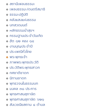
สถานีเพลงธรรมะ
เพลงธรรมะ/ดนตรีสมาธิ
ธรรมะปฏิบัติ
คลังแสงแห่งธรรม
บทสวดมนต์
หลักธรรมนำสุขฯ
กรรมฐานประจำวันเกิด
ฮีต ๑๒ คอง ๑๔
งานบุญประจำปี
ประเพณีทั่วไทย
พระพุทธเจ้า
ภาพพระพุทธประวัติ
ประวัติพระพุทธสาวก
ทศชาติชาดก
นิทานชาดก
พุทธวจนในธรรมบท
มงคล ๓๘ ประการ
พุทธศาสนสุภาษิต
พุทธศาสนสุภาษิต ๖๒๑
สังเวชนียสถาน ๔ ตำบล