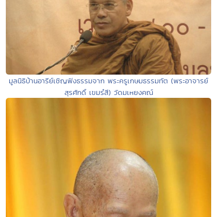
มูลนิธิบ้านอารีย์เชิญฟังธรรมจาก พระครูเกษมธรรมทัต (พระอาจารย์
สุรศักดิ์ เขมรํสี) วัดมเหยงคณ์