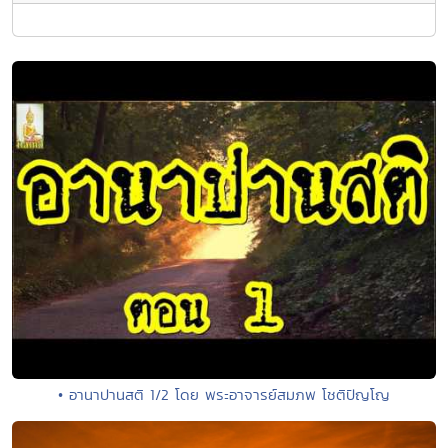
• อานาปานสติ 1/2 โดย พระอาจารย์สมภพ โชติปัญโญ