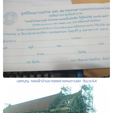
บอกบุญ ทอดผ้าป่ามหากุศลช่วยคนตาบอด 9เม.ย.64