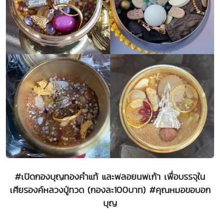
#เปิดกองบุญทองคำแท้ และพลอยนพเก้า เพื่อบรรจุใน
เศียรองค์หลวงปู่ทวด (กองละ100บาท) #คุณหมอขอบอก
บุญ