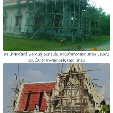
สระน้ำศักดิ์สิทธิ์ พ่อท่านชู ฉนฺทธมฺโม อดีตเจ้าอาวาสวัดเสาธง ขอเชิญ
ร่วมเป็นเจ้าภาพสร้างอุโบสถวัดเสาธง