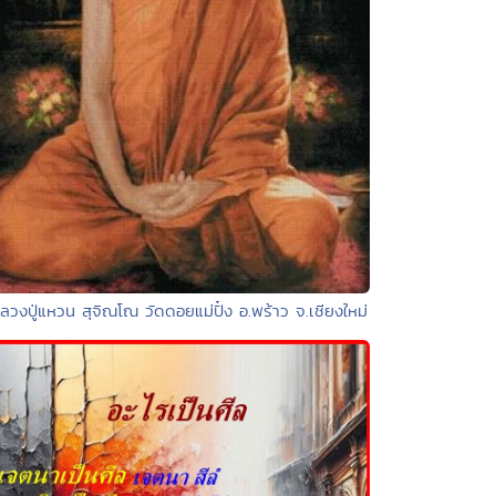
ลวงปู่แหวน สุจิณโณ วัดดอยแม่ปั๋ง อ.พร้าว จ.เชียงใหม่