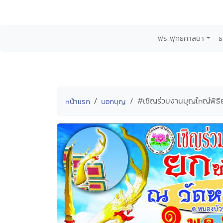
พระพุทธศาสนา
ธ
#เชิญร่วมงานบุญใหญ่พิธี
หน้าแรก
บอกบุญ