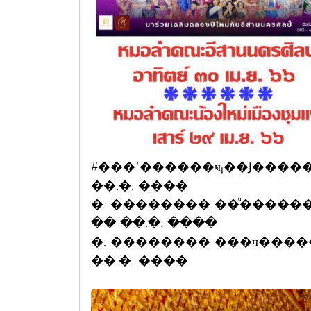
#���ʾ������ҹ¡��Ϳ�����
��.�. ����
�. �������� ��ͧ�����
�� ��.�. ����
�. �������� ���ҹ����
��.�. ����