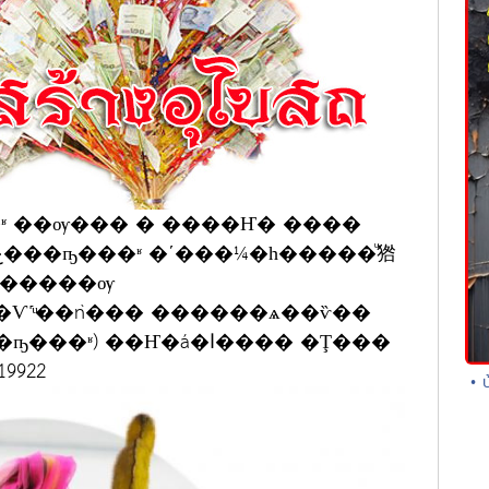
ʶ ��ѹ��� � ����Ҥ� ����
� �����ѹ
 ��Ҥ�á�ا���� �Ţ���
4719922
• 