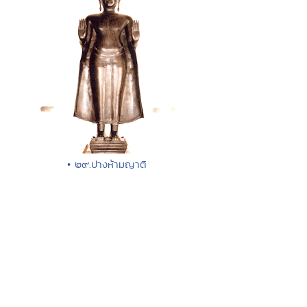
• ๒๙.ปางห้ามญาติ