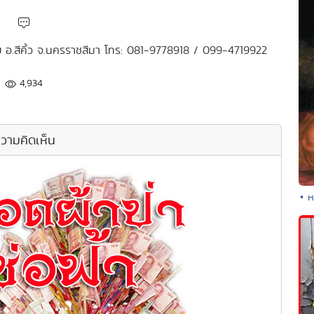
้อย อ.สีคิ้ว จ.นครราชสีมา โทร: 081-9778918 / 099-4719922
4,934
วามคิดเห็น
• ห