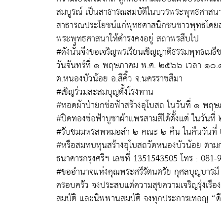
สมบูรณ์ เป็นสาธารณสมบัติในบวรพระพุทธศาสนา
สาธารณประโยชน์แก่พุทธศาสนิกชนชาวพุทธโดยส่วน
พระพุทธศาสนาให้ดำรงคงอยู่ สถาพรสืบไป
#ดังนั้นจึงขอเจริญพรเรียนเชิญญาติธรรมพุทธเมธี
วันจันทร์ที่ ๑ พฤษภาคม พ.ศ. ๒๕๖๖ เวลา ๑๐.๑
ต.หนองบัวน้อย อ.สีคิ้ว จ.นครราชสีมา
#เชิญร่วมสะสมบุญตั้งโรงทาน
#ทอดผ้าป่ายกช่อฟ้าสร้างอุโบสถ ในวันที่ ๑ 
#ปิดทองช่อฟ้าบูชาผ้าแพรสามสีได้ตั้งแต่ ในวั
#รับชมมหรสพหมอลำ ๒ คณะ ๒ คืน ในคืนวันท
#หรือสมทบทุนสร้างอุโบสถวัดหนองบัวน้อย ตามกำล
ธนาคารกรุงศรีฯ เลขที่ 1351543505 โทร : 081
#ขออำนาจแห่งคุณพระศรีรัตนตรัย กุศลบุญบารมี
ครอบครัว จงประสบแต่ความสุขความเจริญรุ่งเร
สมบัติ และนิพพานสมบัติ จงทุกประการเทอญ “ด