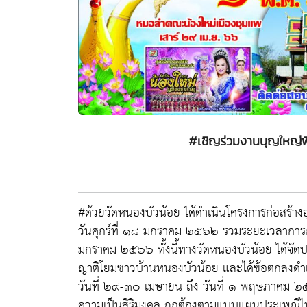
#เชิญร่วมงานบุญใหญ่พิ
#ด้วยวัดหนองบัวน้อย ได้ดำเนินโครงการก่อสร้างอุ
วันศุกร์ที่ ๑๘ มกราคม ๒๕๖๒ รวมระยะเวลาการก
มกราคม ๒๕๖๖ ทั้งนี้ทางวัดหนองบัวน้อย ได้จั
ญาติโยมชาวบ้านหนองบัวน้อย และได้ข้อตกลงดำเ
วันที่ ๒๙-๓๐ เมษายน ถึง วันที่ ๑ พฤษภาคม ๒๕๖๖ 
ความเป็นสิริมงคล ถูกต้องตามแบบแผนประเพณีไทย