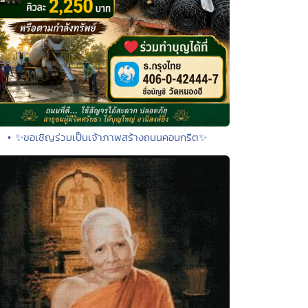
• ✨ขอเชิญร่วมเป็นเจ้าภาพสร้างถนนคอนกรีต✨