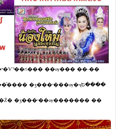
ʶ�Ѵ˹ͧ��ǹ��� ��ѹ��� ��-��
��ͧ���� �ӡ���ʴ���ѹ�ҷԵ����
�Ż� �ӡ���ʴ��ѹ������� ��