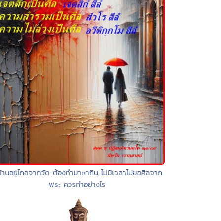
บ้านอยู่ไกลจากวัด ต้องทำมาหากิน ไม่มีเวลาไปขอศีลจาก
พระ ควรทำอย่างไร