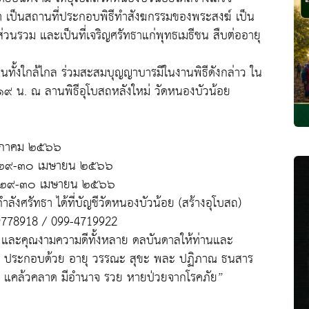
 เป็นสถานที่ประกอบพิธีทำสังฆกรรมของพระสงฆ์ เป็น
รวม และเป็นที่เจริญศรัทธาแก่พุทธเมธีชน สืบต่ออายุ
ชนทั้งใกล้ไกล ร่วมสะสมบุญญาบารมีในงานพิธีดังกล่าว ใน
๙ น. ณ ลานพิธีอุโบสถหลังใหม่ วัดหนองบัวน้อย
พฤษภาคม ๒๕๖๖
นที่ ๒๙-๓๐ เมษายน ๒๕๖๖
ี่ ๒๙-๓๐ เมษายน ๒๕๖๖
ังศรัทธา ได้ที่บัญชีวัดหนองบัวน้อย (สร้างอุโบสถ)
-9778918 / 099-4719922
 และคุณงามความดีทั้งหลาย ดลบันดาลให้ท่านและ
ือง ประกอบด้วย อายุ วรรณะ สุขะ พละ ปฏิภาณ ธนสาร
ี แคล้วคลาด มีอำนาจ รวย หายป่วยจากโรคภัย”