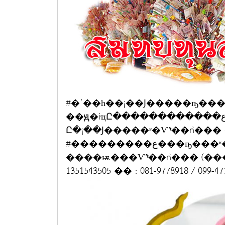
#�ʹ��һ��¡��Ϳ�����ҧ���
��ԭ�íҵԸ������������ع���ҧ���ʶ �ʹ���¼�һ�����ͧ㹾
Ը�¡��Ϳ�����ʶ�Ѵ˹ͧ��ǹ��
#���������ع���ҧ���ʶ�Ѵ˹ͧ��ǹ��� ������ѧ��ѷ��
����ѭ���Ѵ˹ͧ��ǹ��� (���ҧ���ʶ)
1351543505 �� : 081-9778918 / 099-