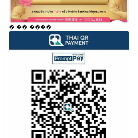
� �� ����