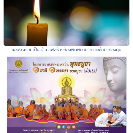
ขอเชิญร่วมเป็นเจ้าภาพสร้างห้องพักพยาบาลและผ้าป่ากองทุน