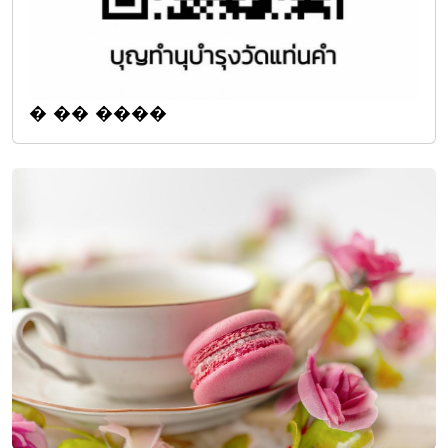
� �� ����