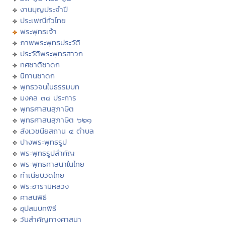
งานบุญประจำปี
ประเพณีทั่วไทย
พระพุทธเจ้า
ภาพพระพุทธประวัติ
ประวัติพระพุทธสาวก
ทศชาติชาดก
นิทานชาดก
พุทธวจนในธรรมบท
มงคล ๓๘ ประการ
พุทธศาสนสุภาษิต
พุทธศาสนสุภาษิต ๖๒๑
สังเวชนียสถาน ๔ ตำบล
ปางพระพุทธรูป
พระพุทธรูปสำคัญ
พระพุทธศาสนาในไทย
ทำเนียบวัดไทย
พระอารามหลวง
ศาสนพิธี
อุปสมบทพิธี
วันสำคัญทางศาสนา