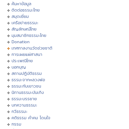
ค้นหาข้อมูล
ติดต่อธรรมะไทย
สมุดเยี่ยม
เครือข่ายธรรมะ
สัญลักษณ์ไทย
มุมสมาชิกธรรมะไทย
Donation
เทศกาลงานวัดช่วยชาติ
การเผยแผ่ศาสนา
ประเพณีไทย
บอกบุญ
สถานปฏิบัติธรรม
ธรรมะจากหลวงพ่อ
ธรรมะกับเยาวชน
นิทานธรรมะบันเทิง
ธรรมะบรรยาย
บทความธรรมะ
กวีธรรมะ
คติธรรม คำคม โดนใจ
กรรม