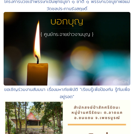
โครงการบวชเข้าพรรษาเป็นพุทธบูชา ๑ ชาติ ๑ พรรษาบวชบูชาพ่อแม่
วัดชลประทานรังสฤษดิ์
ขอเชิญร่วมงานสัมมนา เรื่องมหาภัยพิบัติ "เรียนรู้เพื่อป้องกัน รู้ทันเพื่อ
อยู่รอด"