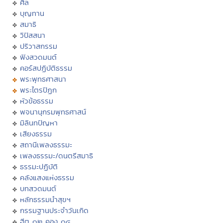
ศีล
บุญทาน
สมาธิ
วิปัสสนา
ปริวาสกรรม
ฟังสวดมนต์
คอร์สปฏิบัติธรรม
พระพุทธศาสนา
พระไตรปิฏก
หัวข้อธรรม
พจนานุกรมพุทธศาสน์
มิลินทปัญหา
เสียงธรรม
สถานีเพลงธรรมะ
เพลงธรรมะ/ดนตรีสมาธิ
ธรรมะปฏิบัติ
คลังแสงแห่งธรรม
บทสวดมนต์
หลักธรรมนำสุขฯ
กรรมฐานประจำวันเกิด
ฮีต ๑๒ คอง ๑๔