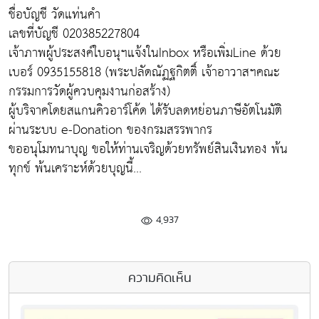
ชื่อบัญชี วัดแท่นคำ
เลขที่บัญชี 020385227804
เจ้าภาพผู้ประสงค์ใบอนุฯแจ้งในInbox หรือเพิ่มLine ด้วย
เบอร์ 0935155818 (พระปลัดณัฏฐกิตติ์ เจ้าอาวาสฯคณะ
กรรมการวัดผู้ควบคุมงานก่อสร้าง)
ผู้บริจาคโดยสแกนคิวอาร์โค้ด ได้รับลดหย่อนภาษีอัตโนมัติ
ผ่านระบบ e-Donation ของกรมสรรพากร
ขออนุโมทนาบุญ ขอให้ท่านเจริญด้วยทรัพย์สินเงินทอง พ้น
ทุกข์ พ้นเคราะห์ด้วยบุญนี้...
4,937
ความคิดเห็น