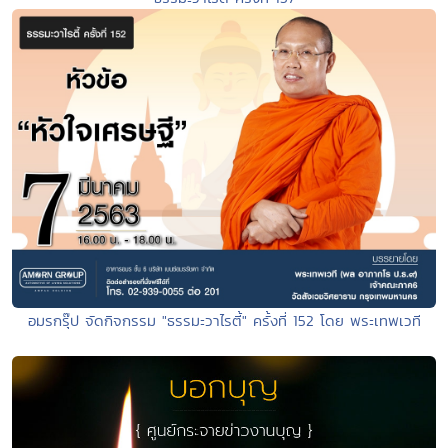
อมรกรุ๊ป จัดกิจกรรม "ธรรมะวาไรตี้" ครั้งที่ 152 โดย พระเทพเวที