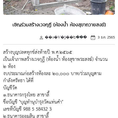
เชิญร่วมสร้างเวจกุฏี (ห้องน้ำ ห้องสุขาถวายสงฆ์)
��л�Ѵ�ѯ��Ե���
3 ธ.ค. 2565
สร้างบุญปลดทุกข์ส่งท้ายปี พ.ศ.๒๕๖๕
เป็นเจ้าภาพสร้างเวจกุฎี (ห้องน้ำ ห้องสุขาพระสงฆ์) จำนวน
๒ ห้อง
งบประมาณก่อสร้างห้องละ ๒๐,๐๐๐ บาท/ร่วมบุญตาม
กำลังศรัทธา ได้ที่
บัญชีวัด
๑.ธนาคารกรุงไทย สาขาลี้
ชื่อบัญชี "บุญทำนุบำรุงวัดแท่นคำ"
เลขที่บัญชี 988 5 58432 3
๒.ธนาคารออมสิน สาขาลี้