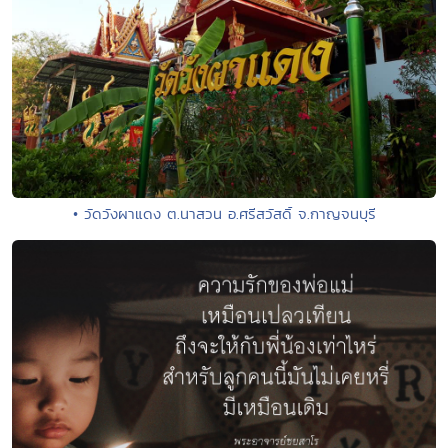
• วัดวังผาแดง ต.นาสวน อ.ศรีสวัสดิ์ จ.กาญจนบุรี