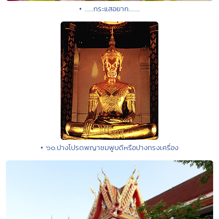
• ......กระแสอยาก........
• ๖๐.ปางโปรดพญาชมพูบดีหรือปางทรงเครื่อง