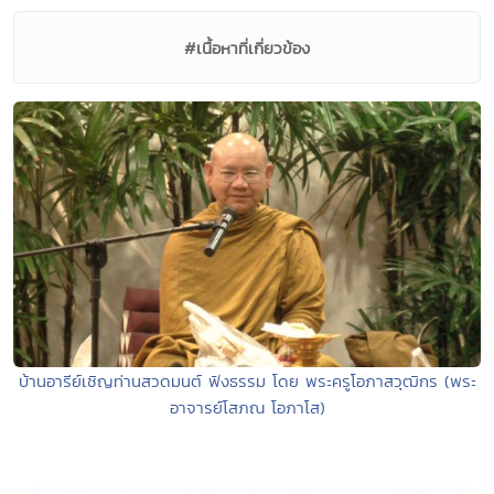
#เนื้อหาที่เกี่ยวข้อง
บ้านอารีย์เชิญท่านสวดมนต์ ฟังธรรม โดย พระครูโอภาสวุฒิกร (พระ
อาจารย์โสภณ โอภาโส)