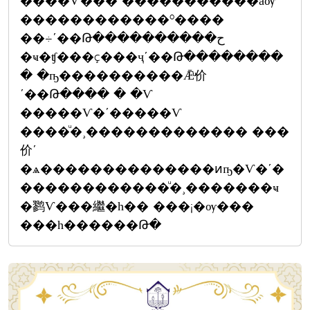
����Ѵ��� �����������ǡѹ
������������º����
��÷ʹ��Թ����������ح
�ҹ�ʧ���ç���ҷʹ��Թ��������
� �ҧ����������Ǣͧ价
ʹ��Թ���� � �Ѵ
�����Ѵ�ʹ�����Ѵ
����ͧ�¸������������� ���
价ʹ
�ѧ��������������ͷҧ�Ѵ�ʹ�
������������ͧ�¸�������ҹ
�鹨Ѵ���繼�һ�� ���¡�ѹ���
���һ������Թ�