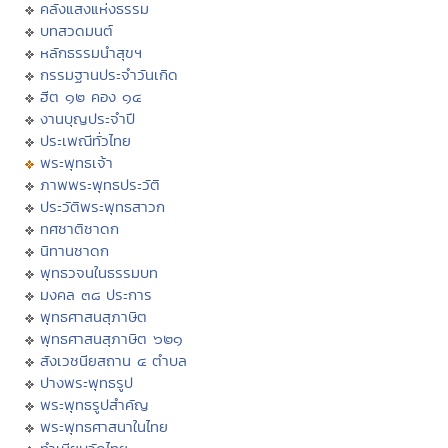
คลังแสงแห่งธรรม
บทสวดมนต์
หลักธรรมนำสุขฯ
กรรมฐานประจำวันเกิด
ฮีต ๑๒ คอง ๑๔
งานบุญประจำปี
ประเพณีทั่วไทย
พระพุทธเจ้า
ภาพพระพุทธประวัติ
ประวัติพระพุทธสาวก
ทศชาติชาดก
นิทานชาดก
พุทธวจนในธรรมบท
มงคล ๓๘ ประการ
พุทธศาสนสุภาษิต
พุทธศาสนสุภาษิต ๖๒๑
สังเวชนียสถาน ๔ ตำบล
ปางพระพุทธรูป
พระพุทธรูปสำคัญ
พระพุทธศาสนาในไทย