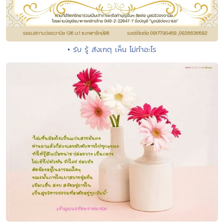
• รับ รู้ สังเกตุ เห็น ไม่ทำอะไร