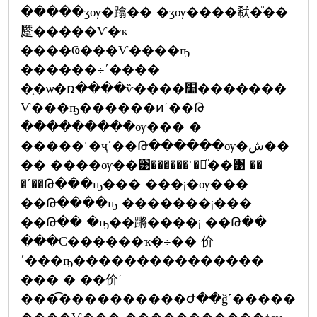
�����ӡѹ�蹹�� �ӡѹ����㹷�ͧ��
蹷�����Ѵ�ҡ
����Ҩ���Ѵ����ҧ
������÷ʹ����
�֧�ѡ�ռ����ѷ����׺�������
Ѵ���ҧ������ͷʹ��Թ
���������ѹ��� �
�����˹�ҷʹ��Թ������ѹ�ش��
�� ����ѹ��͹������˹�觢ͧ��͹ ��
�ʹ��Թ���ҧ��� ���¡�ѹ���
��Թ����ҧ �������¡���
��Թ�� �ҧ��蹡����¡ ��Թ��
���С������ҡ�÷�� 价
ʹ���ҧ���������������
��� � ��价ʹ
���͡����������Ժ��ǧ˹�����