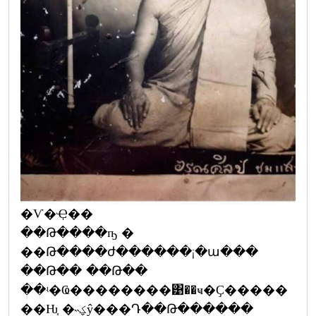
�Ѵ�Ҿ��
��Թ����ҧ �
��Թ����ժ������¡�ա���
��Թ�� ��Թ��
��ʵ�Ҩ��������͹��ҹ�Ҫ�����
��Ƕ֧ �˵ؼŷ���Դ��Թ������