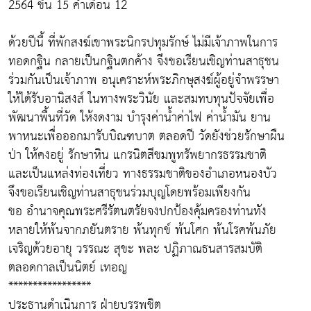
2564 ขึ้น 15 ค่ำเดือน 12
ด้วยปีนี้ ที่พักสงฆ์เขาพระนิกรปทุมรักษ์ ไม่มีเจ้าภาพในการ
ทอดกฐิน กลายเป็นกฐินตกค้าง จึงขอเรียนเชิญท่านสาธุชน
ร่วมกันเป็นเจ้าภาพ อนุเคราะห์พระภิกษุสงฆ์ผู้อยู่จำพรรษา
ให้ได้รับอานิสงส์ ในทางพระวินัย และสมทบทุนปัจจัยเพื่อ
พัฒนาพื้นที่วัด ให้งดงาม บำรุงค่าน้ำค่าไฟ ค่าน้ำมัน ยาน
พาหนะเพื่อออกมารับบิณฑบาต ตลอดปี วัดยังช่วยรักษาผืน
ป่า ให้คงอยู่ รักษาหิน แกรนิตสีชมพูทรัพยากรธรรมชาติ
และเป็นแหล่งท่องเที่ยว ทางธรรมชาติของอำเภอหนองบัว
จึงขอเรียนเชิญท่านสาธุชนร่วมบุญโดยพร้อมเพียงกัน
ขอ อำนาจคุณพระศรีรัตนตรัยจงปกป้องคุ้มครองท่านทัง
หลายให้พ้นจากภยันตราย พ้นทุกข์ พ้นโศก พ้นโรคพ้นภัย
เจริญด้วยอายุ วรรณะ สุขะ พละ ปฏิภาณธนสารสมบัติ
ตลอดกาลเป็นนิตย์ เทอญ
*****************
ประธานดำเนินการ ฝ่ายบรรพชิต