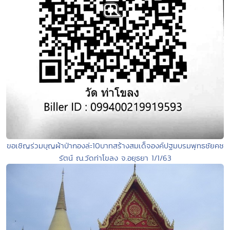
ขอเชิญร่วมบุญผ้าป่ากองล่ะ10บาทสร้างสมเด็จองค์ปฐมบรมพุทธชัยคช
รัตน์ ณ.วัดท่าโขลง จ.อยุธยา 1/1/63