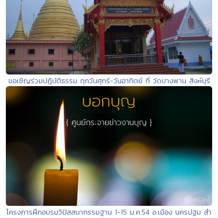
ขอเชิญร่วมปฎิบัติธรรม ทุกวันศุกร์-วันอาทิตย์ ที่ วัดบางพาน สิงห์บุรี
โครงการฝึกอบรมวิปัสสนากรรมฐาน 1-15 ม.ค.54 อ.เมือง นครปฐม สำ