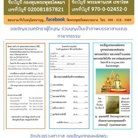
ขอเชิญชวนศรัทธาผู้ใจบุญ ร่วมบุญเป็นเจ้าภาพบรรชาสามเณร
ทายาทธรรม
วัดประยุรวงศาวาส ขอเชิญเททองหล่อพระ