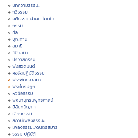
บทความธรรมะ
กวีธรรมะ
คติธรรม คำคม โดนใจ
กรรม
ศีล
บุญทาน
สมาธิ
วิปัสสนา
ปริวาสกรรม
ฟังสวดมนต์
คอร์สปฏิบัติธรรม
พระพุทธศาสนา
พระไตรปิฏก
หัวข้อธรรม
พจนานุกรมพุทธศาสน์
มิลินทปัญหา
เสียงธรรม
สถานีเพลงธรรมะ
เพลงธรรมะ/ดนตรีสมาธิ
ธรรมะปฏิบัติ