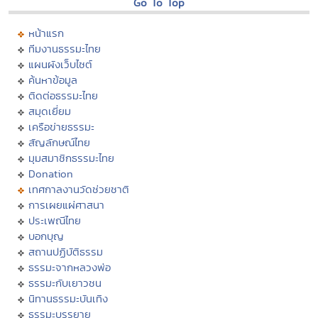
Go To Top
หน้าแรก
ทีมงานธรรมะไทย
แผนผังเว็บไซต์
ค้นหาข้อมูล
ติดต่อธรรมะไทย
สมุดเยี่ยม
เครือข่ายธรรมะ
สัญลักษณ์ไทย
มุมสมาชิกธรรมะไทย
Donation
เทศกาลงานวัดช่วยชาติ
การเผยแผ่ศาสนา
ประเพณีไทย
บอกบุญ
สถานปฏิบัติธรรม
ธรรมะจากหลวงพ่อ
ธรรมะกับเยาวชน
นิทานธรรมะบันเทิง
ธรรมะบรรยาย