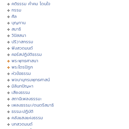
คติธรรม คำคม โดนใจ
กรรม
ศีล
บุญทาน
สมาธิ
วิปัสสนา
ปริวาสกรรม
ฟังสวดมนต์
คอร์สปฏิบัติธรรม
พระพุทธศาสนา
พระไตรปิฏก
หัวข้อธรรม
พจนานุกรมพุทธศาสน์
มิลินทปัญหา
เสียงธรรม
สถานีเพลงธรรมะ
เพลงธรรมะ/ดนตรีสมาธิ
ธรรมะปฏิบัติ
คลังแสงแห่งธรรม
บทสวดมนต์