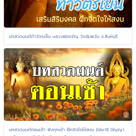
บทสวดมนต์ทำวัตรเย็น หลวงพ่อจรัญ วัดอัมพวัน จ.สิงห์บุรี
บทสวดมนต์ตอนเช้า ฟังทุกเช้า ฝึกจิตใจให้สงบ มีสมาธิ ปัญญา