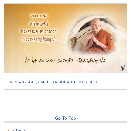
หลวงพ่อจรัญ ฐิตธมฺโม นำสวดมนต์ คำทำวัตรเช้า
Go To Top
หน้าแรก