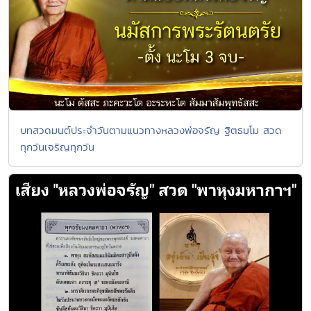
บทสวดมนต์ประจำวันตามแนวทางหลวงพ่อจรัญ ฐิตธมฺโม สวด
ทุกวันเจริญทุกวัน