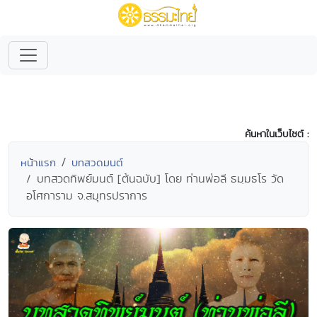
ค้นหาในเว็บไซต์ :
หน้าแรก
บทสวดมนต์
บทสวดทิพย์มนต์ [ต้นฉบับ] โดย ท่านพ่อลี ธมฺมธโร วัด
อโศการาม จ.สมุทรปราการ