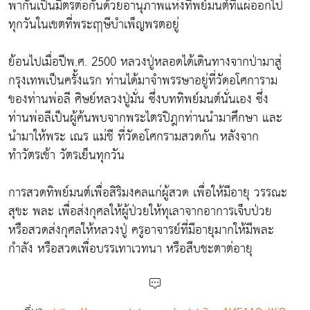
พากันเป็นมิตรต่อกันด้วยอานุภาพแห่งทิพย์มนต์ที่แผ่ออกไป
ทุกวันในเขตที่พระฤาษีบำเพ็ญพรตอยู่
ย้อนไปเมื่อปีพ.ศ. 2500 หลวงปู่หลอดได้เดินทางจากป่ามาสู่
กรุงเทพเป็นครั้งแรก ท่านได้มาจำพรรษาอยู่ที่วัดอโศการาม
ของท่านพ่อลี ศิษย์หลวงปู่มั่น ซึ่งบททิพย์มนต์นั่นเอง ซึ่ง
ท่านพ่อลีเป็นผู้ค้นพบจากพระไตรปิฎกท่านนำมาศึกษา และ
นำมาให้พระ เณร แม่ชี ที่วัดอโศกรามสวดกัน หลังจาก
ทำวัตรเช้า วัตรเย็นทุกวัน
การสวดทิพย์มนต์เพื่อสิริมงคลแก่ผู้สวด เพื่อให้มีอายุ วรรณะ
สุขะ พละ เพื่อส่งกุศลให้ผู้ป่วยให้ทุเลาจากอาการเจ็บป่วย
หรือสวดส่งกุศลให้หลวงปู่ ครูอาจารย์ที่มีอายุมากให้มีพละ
กำลัง หรือสวดเพื่อบรรเทาเวทนา หรือสืบชะตาต่อายุ