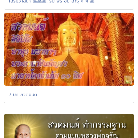
เสริมวาสนา 🙏🙏🙏, รับ พร ชัย สาธุ ๆ ๆ 🙏
7 บท สวดมนต์