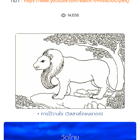
ที่มา :
https://www.youtube.com/watch?v=nN4EAA0yWiQ
14,656
• การไว้วางใจ (วิสสาสโภชนชาดก)