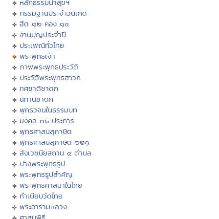
หลักธรรมนำสุขฯ
กรรมฐานประจำวันเกิด
ฮีต ๑๒ คอง ๑๔
งานบุญประจำปี
ประเพณีทั่วไทย
พระพุทธเจ้า
ภาพพระพุทธประวัติ
ประวัติพระพุทธสาวก
ทศชาติชาดก
นิทานชาดก
พุทธวจนในธรรมบท
มงคล ๓๘ ประการ
พุทธศาสนสุภาษิต
พุทธศาสนสุภาษิต ๖๒๑
สังเวชนียสถาน ๔ ตำบล
ปางพระพุทธรูป
พระพุทธรูปสำคัญ
พระพุทธศาสนาในไทย
ทำเนียบวัดไทย
พระอารามหลวง
ศาสนพิธี