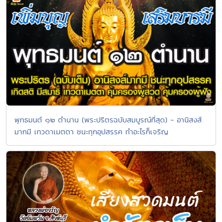
พุทธมนต์ ๑๒ ตำนาน (พระปริตรฉบับสมบูรณ์ที่สุด) - อานิสงส์
มากมี เทวดาเมตตา ชนะทุกอุปสรรค ทำอะไรก็เจริญ