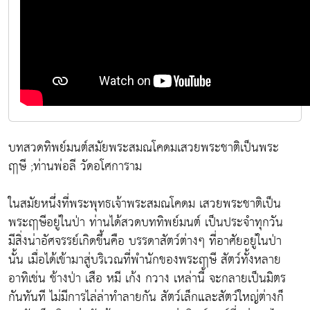
บทสวดทิพย์มนต์สมัยพระสมณโคดมเสวยพระชาติเป็นพระ
ฤาษี ;ท่านพ่อลี วัดอโศการาม
ในสมัยหนึ่งที่พระพุทธเจ้าพระสมณโคดม เสวยพระชาติเป็น
พระฤาษีอยู่ในป่า ท่านได้สวดบททิพย์มนต์ เป็นประจำทุกวัน
มีสิ่งน่าอัศจรรย์เกิดขึ้นคือ บรรดาสัตว์ต่างๆ ที่อาศัยอยู่ในป่า
นั้น เมื่อได้เข้ามาสู่บริเวณที่พำนักของพระฤาษี สัตว์ทั้งหลาย
อาทิเช่น ช้างป่า เสือ หมี เก้ง กวาง เหล่านี้ จะกลายเป็นมิตร
กันทันที ไม่มีการไล่ล่าทำลายกัน สัตว์เล็กและสัตว์ใหญ่ต่างก็