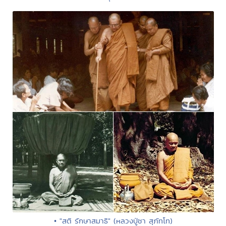
• "สติ รักษาสมาธิ" (หลวงปู่ชา สุภัทโท)