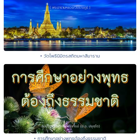
• วัดโพธินิมิตรสถิตมหาสีมาราม
• การศึกษาอย่างพุทธต้องถึงธรรมชาติ