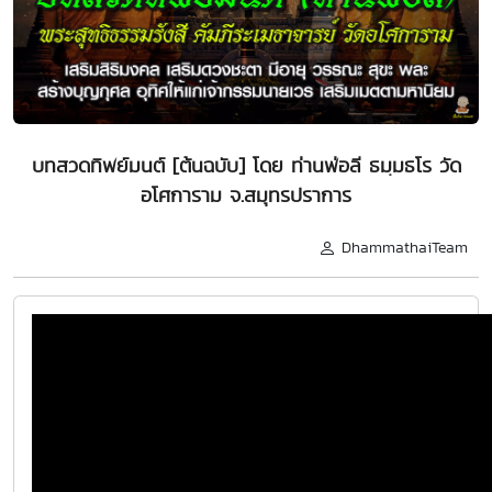
บทสวดทิพย์มนต์ [ต้นฉบับ] โดย ท่านพ่อลี ธมฺมธโร วัด
อโศการาม จ.สมุทรปราการ
DhammathaiTeam