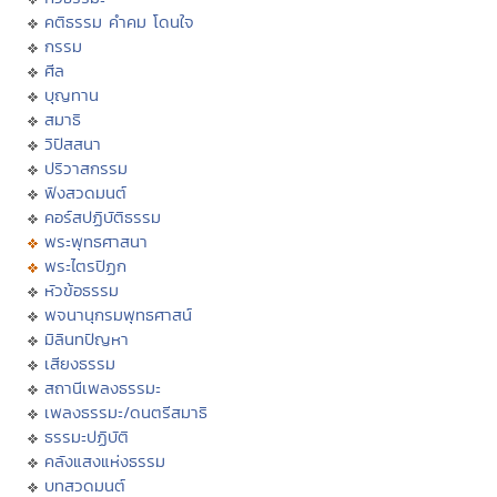
คติธรรม คำคม โดนใจ
กรรม
ศีล
บุญทาน
สมาธิ
วิปัสสนา
ปริวาสกรรม
ฟังสวดมนต์
คอร์สปฏิบัติธรรม
พระพุทธศาสนา
พระไตรปิฏก
หัวข้อธรรม
พจนานุกรมพุทธศาสน์
มิลินทปัญหา
เสียงธรรม
สถานีเพลงธรรมะ
เพลงธรรมะ/ดนตรีสมาธิ
ธรรมะปฏิบัติ
คลังแสงแห่งธรรม
บทสวดมนต์