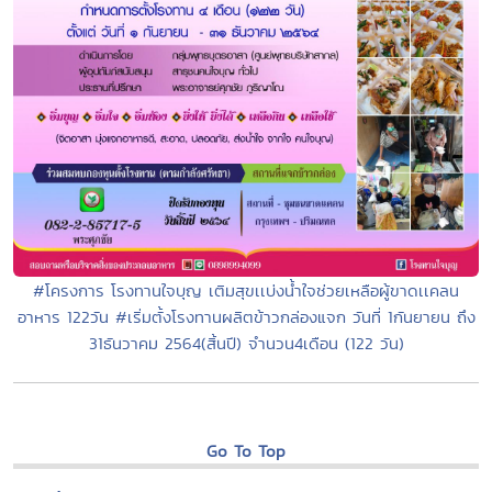
#โครงการ โรงทานใจบุญ เติมสุขเเบ่งน้ำใจช่วยเหลือผู้ขาดเเคลน
อาหาร 122วัน #เริ่มตั้งโรงทานผลิตข้าวกล่องแจก วันที่ 1กันยายน ถึง
31ธันวาคม 2564(สิ้นปี) จำนวน4เดือน (122 วัน)
Go To Top