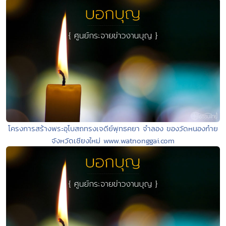
โครงการสร้างพระอุโบสถทรงเจดีย์พุทธคยา จำลอง ของวัดหนองก๋าย
จังหวัดเชียงใหม่ www.watnonggai.com