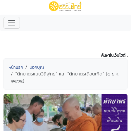
ค้นหาในเว็บไซต์ :
หน้าแรก
บอกบุญ
“ตักบาตรแบบวิถีพุทธ” และ “ตักบาตรเดือนเกิด” (๔ ธ.ค.
๒๕๖๔)