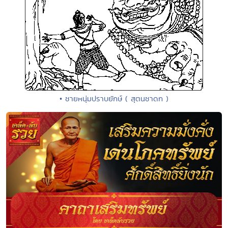
• ชายหนุ่มปราบยักษ์ ( สุตนชาดก )