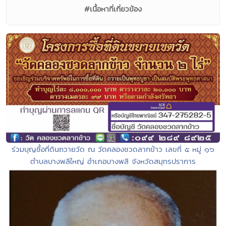
#เนื้อหาที่เกี่ยวข้อง
ร่วมบุญซื้อที่ดินถวายวัด ณ วัดคลองชวดลากข้าว เลขที่ ๕ หมู่ ๑๖
ตำบลบางพลีใหญ่ อำเภอบางพลี จังหวัดสมุทรปราการ