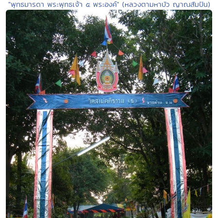
"พุทธมารดา พระพุทธเจ้า ๕ พระองค์" (หลวงตามหาบัว ญาณสัมปัน)