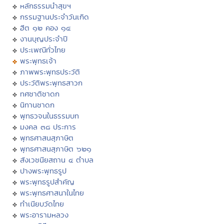
หลักธรรมนำสุขฯ
กรรมฐานประจำวันเกิด
ฮีต ๑๒ คอง ๑๔
งานบุญประจำปี
ประเพณีทั่วไทย
พระพุทธเจ้า
ภาพพระพุทธประวัติ
ประวัติพระพุทธสาวก
ทศชาติชาดก
นิทานชาดก
พุทธวจนในธรรมบท
มงคล ๓๘ ประการ
พุทธศาสนสุภาษิต
พุทธศาสนสุภาษิต ๖๒๑
สังเวชนียสถาน ๔ ตำบล
ปางพระพุทธรูป
พระพุทธรูปสำคัญ
พระพุทธศาสนาในไทย
ทำเนียบวัดไทย
พระอารามหลวง