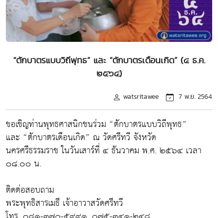
“ตักบาตรแบบวิถีพุทธ” และ “ตักบาตรเดือนเกิด” (๔ ธ.ค.
๒๕๖๔)
watsritawee
7 พ.ย. 2564
ขอเชิญท่านพุทธศาสนิกชนร่วม “ตักบาตรแบบวิถีพุทธ”
และ “ตักบาตรเดือนเกิด” ณ วัดศรีทวี จังหวัด
นครศรีธรรมราช ในวันเสาร์ที่ ๔ ธันวาคม พ.ศ. ๒๕๖๔ เวลา
๐๘.๐๐ น.
ติดต่อสอบถาม
พระพุทธิสารเมธี เจ้าอาวาสวัดศรีทวี
โทร. ๐๘๑-๓๗๐-๕๙๙๑, ๐๗๕-๓๔๑-๒๔๘