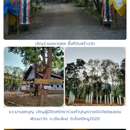
เชิญร่วมมหากุศล ซื้อที่ดินสร้างวัด
แวะมาบอกบุญ เชิญผู้มีจิตศรัทธาร่วมทำบุญถวายปัจจัยซ่อมแซม
พัฒนาวัด จ.เชียงใหม่ รับโชคปีหนู2020