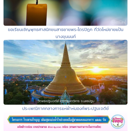
ขอเรียนเชิญพุทธศาสนิกชนสาธยายพระไตรปิฎก ที่วัดใหม่ยายแป้น
บางขุนนนท์
ประเพณีภาคกลางการแห่ผ้าห่มองค์พระปฐมเจดีย์