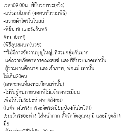
เวลา09.00น. พิธีบวชพระ(จริง)
-เเห่รอบโบสถ์ (งดคนทั่วร่วมพิธี)
-ถวายผ้าไตรในโบสถ์
-พิธีบวช เเละรอรับพร
#หมายเหตุ.
(พิธีอุปสมบท(บวช)
**ไม่มีการจัดงานบุญใหญ่..ที่รวมกลุ่มกันมาก
-เเค่ถวายภัตตาหารคณะสงฆ์ เเละพิธีบวชนาคเท่านั้น
-ผู้ร่วมงานคือนาค เเละเจ้าภาพ, พ่อเเม่ เท่านั้น
ไม่เกิน20คน
(เฉพาะคนที่ลงทะเบียนเท่านั้น)
-ไม่รับผู้คนภายนอกที่ไม่เเจ้งลงทะเบียน
เพื่อให้เว้นระยะห่างทางสังคม)
((เเต่ทางโครงการจะจัดระเบียนป้องกันโควิต))
เช่นเว้นระยะห่าง ใส่หน้ากาก ตั้งจัดวัดอุณหภูมิ เเละมีจุดล้าง
มือ