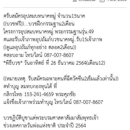
#รับสมัครอุปสมบทนาคหมู่ จำนวน15นาค
((บวชฟรี))....บวชฝึกกรรมฐาน2เดือน
โครงการอุปสมบทนาคหมู่ พระกรรมฐานรุ่น.49
#เเละรับเจ้าภาพอุปถัมภ์บวชนาคหมู่..รับ15เจ้าภาพ
((ดูเเลอุปถัมภ์ทุกอย่าง ตลอด2เดือน))
#สอบถาม โทร/ไลน์ 087-007-8607
*พิธีบวช* วันอาทิตย์ ที่ 26 ธันวาคม 2564(เดือน12)
((หมายเหตุ. รับสมัครเฉพาะคนที่ฉีดวัคซีน2เข็มเเล้วเท่านั้น))
#ทำบุญ สมทบกองทุนได้ ที่
กสิกรไทย 153-241-4659 พระศุภชัย
เเจ้งชื่อเจ้าภาพร่วมทำบุญ โทร/ไลน์ 087-007-8607
บวชฏิบัติบูชาเเด่พระบรมศาสดาสัมมาสัมพุทธเจ้า
ช่วงเทศกาลวันพ่อเเห่งชาติ ประจำปี 2564