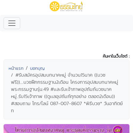
ค้นหาในเว็บไซต์ :
หน้าแรก
บอกบุญ
#รับสมัครอุปสมบทนาคหมู่ จำนวน15นาค ((บวช
ฟรี))....บวชฝึกกรรมฐาน2เดือน โครงการอุปสมบทนาคหมู่
พระกรรมฐานรุ่น.49 #เเละรับเจ้าภาพอุปถัมภ์บวชนาค
หมู่..รับ15เจ้าภาพ ((ดูเเลอุปถัมภ์ทุกอย่าง ตลอด2เดือน))
#สอบถาม โทร/ไลน์ 087-007-8607 *พิธีบวช* วันอาทิตย์
ท