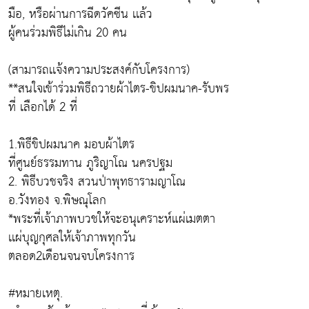
มือ, หรือผ่านการฉีดวัคซีน เเล้ว
ผู้คนร่วมพิธีไม่เกิน 20 คน
(สามารถเเจ้งความประสงค์กับโครงการ)
**สนใจเข้าร่วมพิธีถวายผ้าไตร-ขิปผมนาค-รับพร
ที่ เลือกได้ 2 ที่
1.พิธีขิปผมนาค มอบผ้าไตร
ที่ศูนย์ธรรมทาน ภูริญาโณ นครปฐม
2. พิธีบวชจริง สวนป่าพุทธารามญาโณ
อ.วังทอง จ.พิษณุโลก
*พระที่เจ้าภาพบวชให้จะอนุเคราะห์แผ่เมตตา
เเผ่บุญกุศลให้เจ้าภาพทุกวัน
ตลอด2เดือนจนจบโครงการ
#หมายเหตุ.