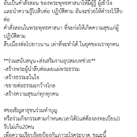
อันเป็นคำสั่งสอน ของพระพุทธศาสนาให้มีผู้รู้ ผู้เข้าใจ
เเละนำความรู้ไปสืบต่อ ปฏิบัติตาม อันจะช่วยให้ดำรงไว้สืบ
ต่อ
คำสั่งสอนในพระพุทธศาสนา ที่จะก่อให้เกิดความสุขเเก่ผู้
ปฏิบัติตาม
สืบเนื่องต่อไปยาวนาน เท่าที่จะทำได้ ในยุคของเราทุกคน
**ร่วมสนับสนุน+ส่งเสริมงานอุปสมบทช่วย**
-สร้างพระผู้นำสืบต่อเผยเเผ่พระธรรม
-สร้างธรรมะในใจ
-ขยายต่อธรรมะกว้างไกล
-สร้างความสุขเเก่ทุกทุกคน
#ขอเชิญสาธุชนร่วมทำบุญ
หรือร่วมกิจกรรมตามกำหนดเวลาได้((เเต่ต้องลงทะเบียน))
รับไม่เกิน20คน
เพื่อความเรียบร้อยป้องกันภาวะโรคระบาด..ขณะนี้