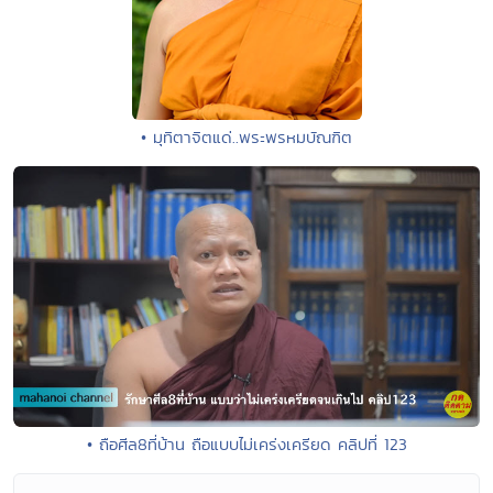
• มุทิตาจิตแด่..พระพรหมบัณฑิต
• ถือศีล8ที่บ้าน ถือแบบไม่เคร่งเครียด คลิปที่ 123