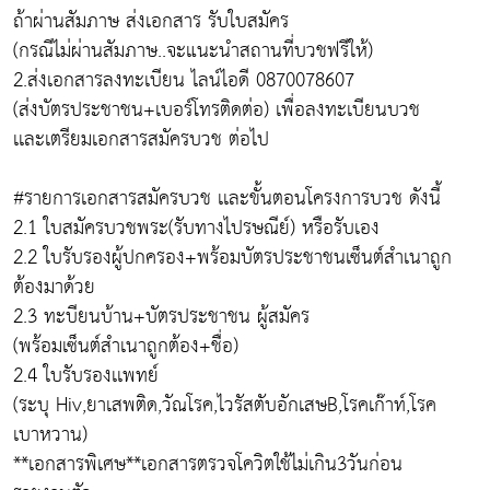
ถ้าผ่านสัมภาษ ส่งเอกสาร รับใบสมัคร
(กรณีไม่ผ่านสัมภาษ..จะแนะนำสถานที่บวชฟรีให้)
2.ส่งเอกสารลงทะเบียน ไลน์ไอดี 0870078607
(ส่งบัตรประชาชน+เบอร์โทรติดต่อ) เพื่อลงทะเบียนบวช
เเละเตรียมเอกสารสมัครบวช ต่อไป
#รายการเอกสารสมัครบวช เเละขั้นตอนโครงการบวช ดังนี้
2.1 ใบสมัครบวชพระ(รับทางไปรษณีย์) หรือรับเอง
2.2 ใบรับรองผู้ปกครอง+พร้อมบัตรประชาชนเซ็นต์สำเนาถูก
ต้องมาด้วย
2.3 ทะบียนบ้าน+บัตรประชาชน ผู้สมัคร
(พร้อมเซ็นต์สำเนาถูกต้อง+ชื่อ)
2.4 ใบรับรองเเพทย์
(ระบุ Hiv,ยาเสพติด,วัณโรค,ไวรัสตับอักเสษB,โรคเก๊าท์,โรค
เบาหวาน)
**เอกสารพิเศษ**เอกสารตรวจโควิตใช้ไม่เกิน3วันก่อน