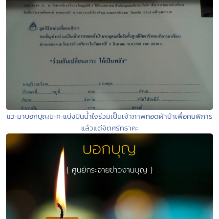
แวะมาบอกบุญนะคะแบ่งปันน้ำใจร่วมเป็นเจ้าภาพทอดผ้าป่าเพื่อคนพิการ
แล้วแต่จิตศรัทธาคะ