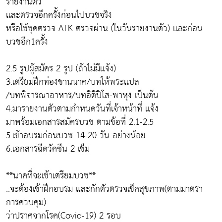
รายงานตัว
เเละตรวจอีกครั้งก่อนไปบวชจริง
หรือใช้ชุดตรวจ ATK ตรวจผ่าน (ในวันรายงานตัว) เเละก่อน
บวชอีก1ครั้ง
2.5 รูปผู้สมัคร 2 รูป (ถ้าไม่มีเเจ้ง)
3.เตรียมฝึกท่องขานนาค/บทให้พระเเปล
/บทพิจารณาอาหาร/บทอิติปิโส-พาหุง เป็นต้น
4.มารายงานตัวตามกำหนดวันที่เจ้าหน้าที่ เเจ้ง
มาพร้อมเอกสารสมัครบวช ตามข้อที่ 2.1-2.5
5.เข้าอบรมก่อนบวช 14-20 วัน อย่างน้อย
6.เอกสารฉีดวัคซีน 2 เข็ม
**นาคที่จะเข้าเตรียมบวช**
..จะต้องเข้าฝึกอบรม และกักตัวตรวจเช็คสุขภาพ(ตามมาตรา
การควบคุม)
ว่าปราศจากโรค(Covid-19) 2 รอบ