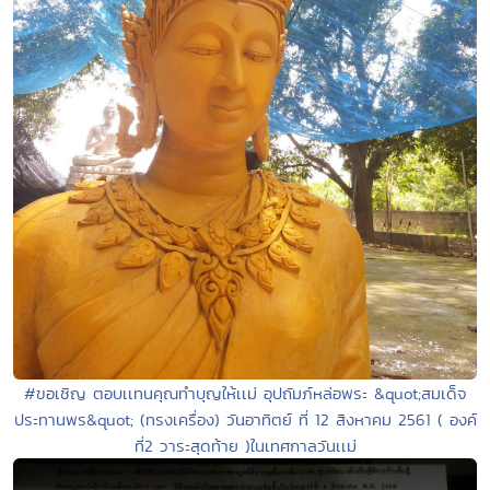
#ขอเชิญ ตอบเเทนคุณทำบุญให้เเม่ อุปถัมภ์หล่อพระ &quot;สมเด็จ
ประทานพร&quot; (ทรงเครื่อง) วันอาทิตย์ ที่ 12 สิงหาคม 2561 ( องค์
ที่2 วาระสุดท้าย )ในเทศกาลวันเเม่