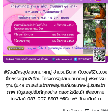
#รับสมัครอุปสมบทนาคหมู่ จำนวน15นาค ((บวชฟรี))....บวช
ฝึกกรรมฐาน2เดือน โครงการอุปสมบทนาคหมู่ พระกรรม
ฐานรุ่น.49 #เเละรับเจ้าภาพอุปถัมภ์บวชนาคหมู่..รับ15เจ้า
ภาพ ((ดูเเลอุปถัมภ์ทุกอย่าง ตลอด2เดือน)) #สอบถาม
โทร/ไลน์ 087-007-8607 *พิธีบวช* วันอาทิตย์ ท
ตะวันธรรม
1 พ.ย. 2564