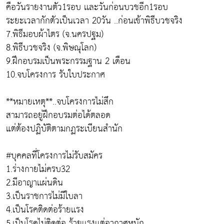
คือวันรายงานตัว1รอบ เเละวันก่อนบวชอีก1รอบ
ระยะเวลากักตัวเป็นเวลา 20วัน ..ก่อนเข้าพิธีบวชจริง
7.พิธีมอบผ้าไตร (จ.นครปฐม)
8.พิธีบวชจริง (จ.พิษณุโลก)
9.ฝึกอบรมเป็นพระกรรมฐาน 2 เดือน
10.จบโครงการ รับใบประกาศ
**หมายเหตุ**..จบโครงการไม่สึก
สามารถอยู่ฝึกอบรมต่อได้ตลอด
แต่ต้องปฏิบัติตามกฏระเบียนสำนัก
#บุคคลที่โครงการไม่รับสมัคร
1.ร่างกายไม่ครบ32
2.มีอาญาเเผ่นดิน
3.เป็นราชการไม่มีใบลา
4.เป็นโรคติดต่อร้ายเเรง
5.เป็นโรคไม่ติดต่อ ร้ายเเรงเเต่อากาศหนัก