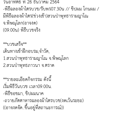
วันอาทิตย์ ที่ 26 ธันวาคม 2564
-พิธีฉลองผ้าไตรบวช/รับพร07.30น // ขิปผม โกนผม /
มีพิธีฉลองผ้าไตร(ช่วงเช้า)สวนป่าพุทธารามญาโณ
จ.พิษณุโลก(อาจงด)
(09.00น) พิธีบวชจริง
**บวชเสร็จ**
เดินทางเข้าฝึกอบรม,จำวัด,
1.สวนป่าพุทธารามญาโณ จ.พิษณุโลก
2.สวนป่าพุทธภาวนา จ.ตราด
**รายละเอียดกิจกรรม ดังนี้
เริ่มพิธีวันบวช เวลา09.00น.
-พิธีขอขมา, ขิปผมนาค
-ถวายภัตตาหารฉลองผ้าไตรบวช(งดเว้นระยะ)
((อาจงดจัด..ขึ้นอยู่ที่สถานะการณ์))