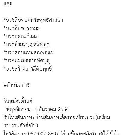
เเละ
*บวชสืบทอดพระพุทธศาสนา
*บวชศึกษาธรรมะ
*บวชลดละกิเลส
*บวชสั่งสมบุญสร้างสุข
*บวชตอบเเทนคุณพ่อเเม่
*บวชเเผ่เมตตาอุทิศบุญ
*บวชสร้างบารมีดับทุกข์
#กำหนดการ
รับสมัครตั้งเเต่
1พฤษจิกายน- 4 ธันวาคม 2564
รับโทรสัมภาษ+ผ่านสัมภาษได้ลงทะเบียนบวช(เตรียม
รายงานตัวต่อไป)
โทรสัมภาษ 087-007-8607 (อ่านข้อมูลสมัครบวชให้เข้าใจ