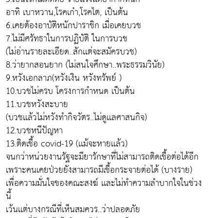
อาทิ เบาหวาน,โรคเก๋า,โรคไต, เป็นต้น
6.เคยต้องอาบัติหนักปาราชิก เมื่อเคยบวช
7.ไม่มีศรัทธาในการปฏิบัติ ในการบวช
(ไม่อ่านรายละเอียด..สักเเต่จะสมัครบวช)
8.ว่ายากสอนยาก (ไม่สนใจศึกษา..พระธรรมวินัย)
9.หวังเอกลาภ(หวังเงิน หวังทรัพย์ )
10.บวชไม่ครบ โครงการกำหนด เป็นต้น
11.บวชหวังสะบาย
(บวชเเล้วไม่หวังทำกิจวัตร..ไม่ดูเเลศาสนกิจ)
12.บวชหนีปัญหา
13.ติดเชื้อ covid-19 (เเม้จะหายเเล้ว)
จนกว่าหน่วยงานรัฐจะมียารักษาที่ไม่สามารถติดเชื้อต่อได้อีก
เพราะคนเคยป่วยยังสามารถมีเชื้อกระจายต่อได้ (บางราย)
เพื่อความมั่นใจของคณะสงฆ์ เเละไม่ทำความลำบากใจในช่วง
นี้
เว้นเเต่บางกรณีที่เห็นสมควร..ว่าปลอดภัย