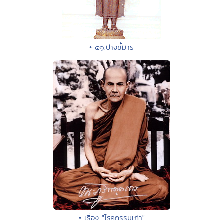
• ๕๑.ปางชี้มาร
• เรื่อง "โรคกรรมเก่า"