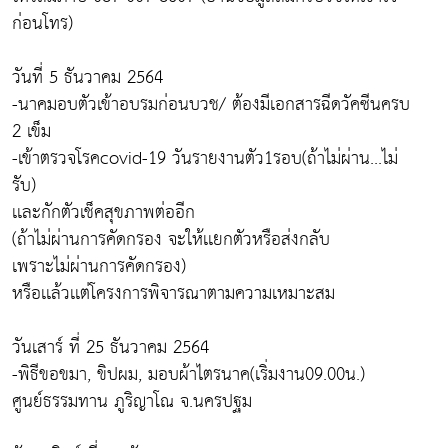
ก่อนโทร)
วันที่ 5 ธันวาคม 2564
-นาคมอบตัวเข้าอบรมก่อนบวช/ ต้องมีเอกสารฉีดวัคซีนครบ
2 เข็ม
-เข้าตรวจโรคcovid-19 วันรายงานตัว1รอบ(ถ้าไม่ผ่าน...ไม่
รับ)
เเละกักตัวเช็คสุขภาพต่ออีก
(ถ้าไม่ผ่านการคัดกรอง จะให้เเยกตัวหรือส่งกลับ
เพราะไม่ผ่านการคัดกรอง)
หรือเเล้วเเต่โครงการพิจารณาตามความเหมาะสม
วันเสาร์ ที่ 25 ธันวาคม 2564
-พิธีขอขมา, ขิปผม, มอบผ้าไตรนาค(เริ่มงาน09.00น.)
ศูนย์ธรรมทาน ภูริญาโณ จ.นครปฐม