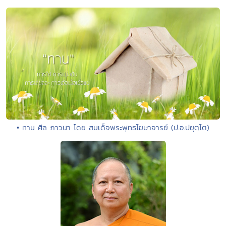
• ทาน ศีล ภาวนา โดย สมเด็จพระพุทธโฆษาจารย์ (ป.อ.ปยุตฺโต)