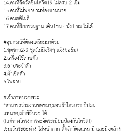
14.คนที่ฉีดวัคซีนโควิต19 ไม่ครบ 2 เข็ม
15.คนที่ไม่พยายามท่องขานนาค
16.คนสติไม่ดี
17.คนที่ฝึกกรรมฐาน เดิน1ชม.- นั่ง1 ชม.ไม่ได้
#อุปกรณ์ที่ต้องเตรียมมาด้วย
1.ชุดขาว2-3 ชุด(ไม่มีจริงๆ เเจ้งขอยืม)
2.เครื่องใช้ส่วนตัว
3.ยาประจำตัว
4.ผ้าเช็ดตัว
5.ไฟฉาย
#เจ้าภาพบวชพระ
*สามารถร่วมงานขอขมา,มอบผ้าไตรบวช,ขิปผม
แห่นาค,เข้าพิธีบวช ได้
((เเต่ทางโครงการจะจัดระเบียนป้องกันโควิต))
เช่นเว้นระยะห่าง ใส่หน้ากาก ตั้งจัดวัดอุณหภูมิ เเละมีจุดล้าง