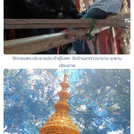
ปิดทองพระประธานประจำอุโบสถ วัดป่าเมตตาวนาราม อ.พาน
เชียงราย