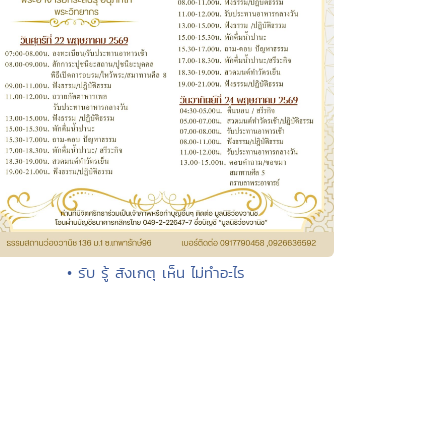
• รับ รู้ สังเกตุ เห็น ไม่ทำอะไร