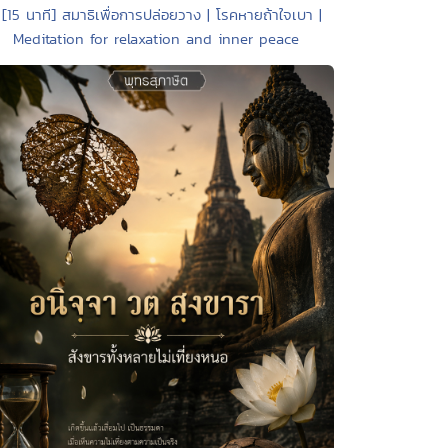
 [15 นาที] สมาธิเพื่อการปล่อยวาง | โรคหายถ้าใจเบา |
Meditation for relaxation and inner peace