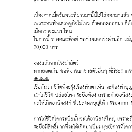
เนื่องจากเมื่อวันพระที่ผ่านมานี้นี้ได้ไถ่ออกมาแล้ว
เพราะทนพิษเศรษฐกิจไม่ไหว ถ้าคลอดออกมา ก็ต้องฆ
เลือกว่าจะแบบไหน
ในการนี้ ทางคณะศิษย์ ขอช่วยเคสเร่งด่วนอีก แม่ลู
20,000 บาท
จองแล้วจากโรงฆ่าสัตว์
หากยอดเกิน ขอพิจารณาช่วยตัวอื่นๆ ที่มีชะตากร
🙏🙏🙏
เชื่อกันว่า ชีวิตที่จะรุ่งเรืองทันตาเห็น จะต้องทำบุ
👉ไถ่ชีวิต ปล่อยโค-กระบือท้อง เพราะด้วยอนิสงส์ไถ
ผลให้เกิดอานิจสงค์ ช่วยส่งผลบุญให้ กรรมจากกา
การไถ่ชีวิตโคกระบือนั้นจะได้อานิสงส์ใหญ่ เพราะถื
ระบือมีสิทธิ์มากที่จะได้เกิดมาเป็นมนุษย์)การที่โ