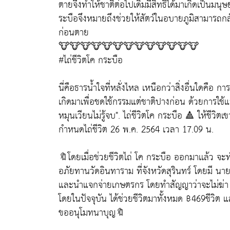
ตายจึงทำให้ชาติต่อไปเดิมมีสิทธิ์ได้มาเกิดเป็นมน
ระบือจึงหมายถึงช่วยให้สัตว์ในอบายภูมิสามารถกล
ก่อนตาย
🐮🐮🐮🐮🐮🐮🐮🐮🐮🐮🐮🐮🐮
#ไถ่ชีวิตโค กระบือ
นี่คือธารน้ำใจที่หลั่งไหล เหนือกว่าสิ่งอื่นใดคือ การ
เกิดมาเพื่อชดใช้กรรมแต่ชาติปางก่อน ด้วยการใช้แร
หมุนเวียนไม่รู้จบ". ไถ่ชีวิตโค กระบือ 🔺 ให้ชีวิตเ
กำหนดไถ่ชีวิต 26 พ.ค. 2564 เวลา 17.09 น.
🔖โดยเมื่อช่วยชีวิตไถ่ โค กระบือ ออกมาเเล้ว 
อภัยทานวัดอินทาราม ที่จังหวัดสุรินทร์ โดยมี นายสุ
และนำแจกจ่ายเกษตรกร โดยทำสัญญาว่าจะไม่ฆ่า
โดยในปัจจุบัน ได้ช่วยชีวิตมาทั้งหมด ฿469ชีวิต แ
ขออนุโมทนาบุญ🔖