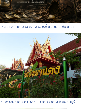
• อนิจฺจา วต สงฺขารา สังขารทั้งหลายไม่เที่ยงหนอ
• วัดวังผาแดง ต.นาสวน อ.ศรีสวัสดิ์ จ.กาญจนบุรี