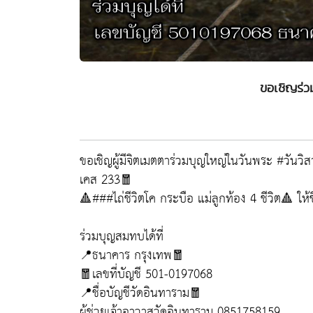
ขอเชิญร่ว
ขอเชิญผู้มีจิตเมตตาร่วมบุญใหญ่ในวันพระ #วันวิ
เคส 233🧧
🔺###ไถ่ชีวิตโค กระบือ แม่ลูกท้อง 4 ชีวิต🔺 ให้ช
ร่วมบุญสมทบได้ที่
📍ธนาคาร กรุงเทพ🧧
🧧เลขที่บัญชี 501-0197068
📍ชื่อบัญชีวัดอินทาราม🧧
ผู้ช่วยเจ้าอาวาสวัดอินทาราม 0851758159