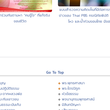
แบบสำรวจความคิดเห็นที่มีต่อกา
ร่วมกันตามหา “คนรู้ใจ” ที่แท้จริง
ข่าวของ Thai PBS กรณีภัยพิบัติ 
ของชีวิต
ไหว และน้ำท่วมของไทย มีข
Go To Top
บุญ
พระพุทธศาสนา
นปฏิบัติธรรม
พระไตรปิฏก
มะจากหลวงพ่อ
หัวข้อธรรม
มะกับเยาวชน
พจนานุกรมพุทธศาสน์
นธรรมะบันเทิง
มิลินทปัญหา
มะบรรยาย
เสียงธรรม