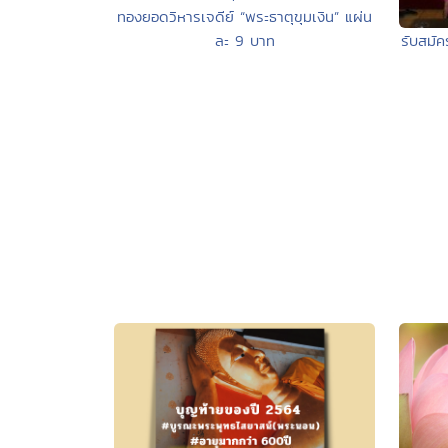
ทองยอดวิหารเจดีย์ “พระธาตุขุมเงิน” แผ่น
ละ 9 บาท
รับสมั