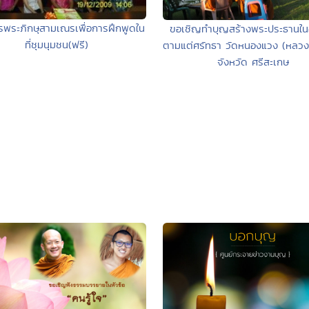
ครพระภิกษุสามเณรเพื่อการฝึกพูดใน
ขอเชิญทำบุญสร้างพระประธานใน
ที่ชุมนุมชน(ฟรี)
ตามแต่ศรัทธา วัดหนองแวง (หลวง
จังหวัด ศรีสะเกษ