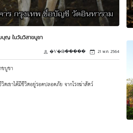
มบุญ ในวันวิสาขบูชา
�Ѵ�Թ�����
21 พ.ค. 2564
สาขบูชา
ีวิตเขาได้มีชีวิตอยู่รอดปลอดภัย จากโรงฆ่าสัตว์