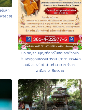
อุโบสถ
พ่อรวย)
ขอเชิญร่วมบุญสร้างอุโบสถเจดีย์วัดป่า
ประเสริฐอุดมธรรมมาราม (สาขาหลวงพ่อ
สนธิ์ อนาลโย) บ้านท่าสาย ต.ท่าสาย
อ.เมือง จ.เชียงราย