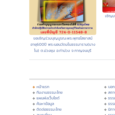
เชิญมา
ขอเชิญร่วมบุญบูรณะพระพุทธไสยาสน์
อายุ600ปี พระนอนวัดมโนธรรมาราม(นาง
โน) ต.ม่วงชุม อ.ท่าม่วง จ.กาญจนบุรี
หน้าแรก
บอก
ทีมงานธรรมะไทย
สถา
แผนผังเว็บไซต์
ธรร
ค้นหาข้อมูล
ธรร
ติดต่อธรรมะไทย
นิทา
สมุดเยี่ยม
ธรร