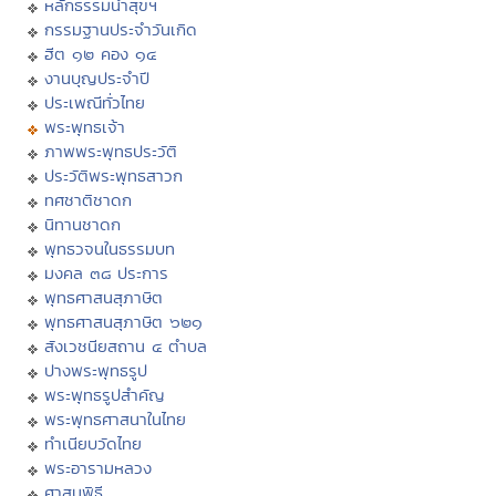
หลักธรรมนำสุขฯ
กรรมฐานประจำวันเกิด
ฮีต ๑๒ คอง ๑๔
งานบุญประจำปี
ประเพณีทั่วไทย
พระพุทธเจ้า
ภาพพระพุทธประวัติ
ประวัติพระพุทธสาวก
ทศชาติชาดก
นิทานชาดก
พุทธวจนในธรรมบท
มงคล ๓๘ ประการ
พุทธศาสนสุภาษิต
พุทธศาสนสุภาษิต ๖๒๑
สังเวชนียสถาน ๔ ตำบล
ปางพระพุทธรูป
พระพุทธรูปสำคัญ
พระพุทธศาสนาในไทย
ทำเนียบวัดไทย
พระอารามหลวง
ศาสนพิธี