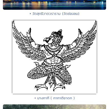
• วัดสุทธิวาตวราราม (วัดช่องลม)
• นางกากี ( กากาติชาดก )