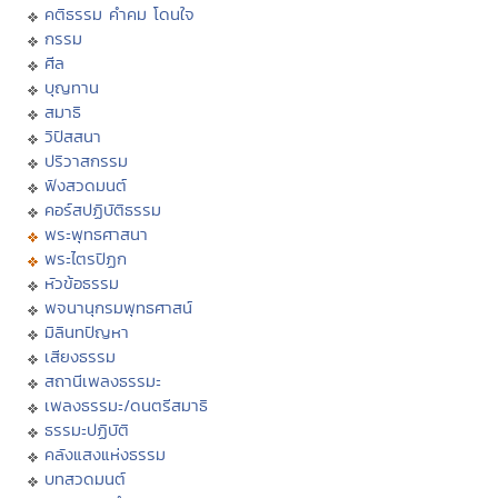
คติธรรม คำคม โดนใจ
กรรม
ศีล
บุญทาน
สมาธิ
วิปัสสนา
ปริวาสกรรม
ฟังสวดมนต์
คอร์สปฏิบัติธรรม
พระพุทธศาสนา
พระไตรปิฏก
หัวข้อธรรม
พจนานุกรมพุทธศาสน์
มิลินทปัญหา
เสียงธรรม
สถานีเพลงธรรมะ
เพลงธรรมะ/ดนตรีสมาธิ
ธรรมะปฏิบัติ
คลังแสงแห่งธรรม
บทสวดมนต์