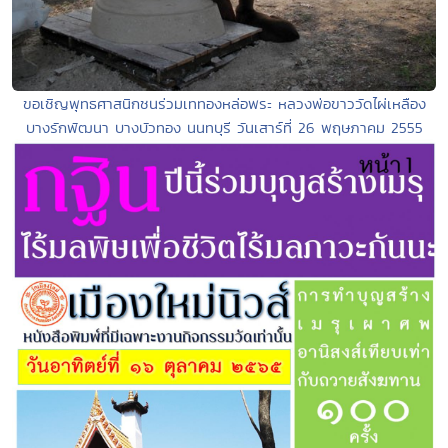
ขอเชิญพุทธศาสนิกชนร่วมเททองหล่อพระ หลวงพ่อขาววัดไผ่เหลือง
บางรักพัฒนา บางบัวทอง นนทบุรี วันเสาร์ที่ 26 พฤษภาคม 2555