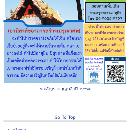
ขอเชิญร่วมบุญกฐินปี ๒๕๖๕
Go To Top
หน้าแรก