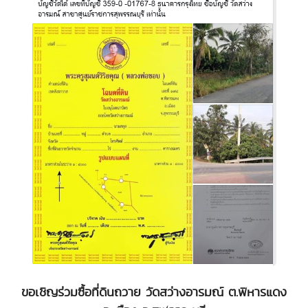
ขอเชิญร่วมซื้อที่ดินถวาย วัดสว่างอารมณ์ ต.พิหารแดง