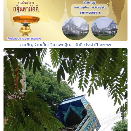
ขอเชิญร่วมเป็นเจ้าภาพกฐินสามัคคี ประจำปี ๒๕๖๓