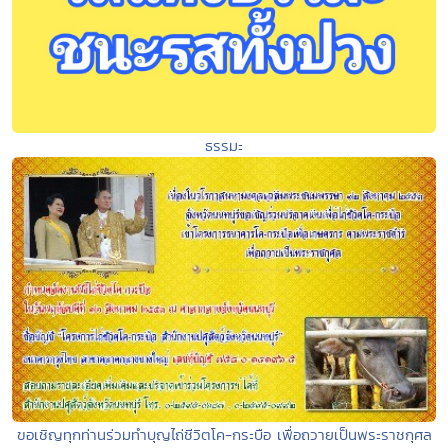
ธรรมะ
ขอเชิญทุกท่านร่วมทำบุญไถ่ชีวิตโค-กระบือ เพื่อถวายเป็นพระราชกุศล