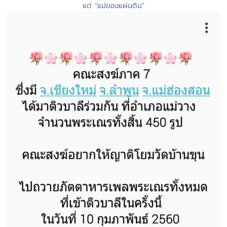
แด่ “แม่ของแผ่นดิน”