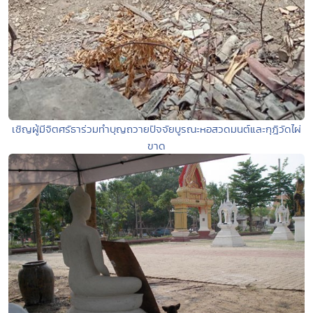
เชิญผู้มีจิตศรัธาร่วมทำบุญถวายปัจจัยบูรณะหอสวดมนต์และกุฎิวัดไผ่
ขาด