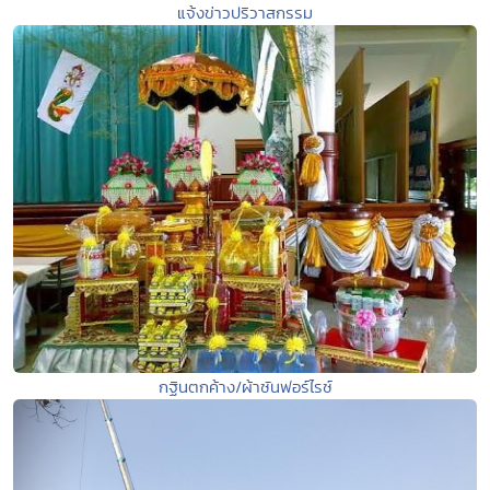
แจ้งข่าวปริวาสกรรม
กฐินตกค้าง/ผ้าซันฟอร์ไรซ์