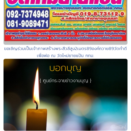
ขอเชิญร่วมเป็นเจ้าภาพสร้างพระสีวลีสูง2เมตร89องค์ถวาย89วัดทำดี
เพื่อพ่อ ณ วัดใหม่ยายแป้น กทม.