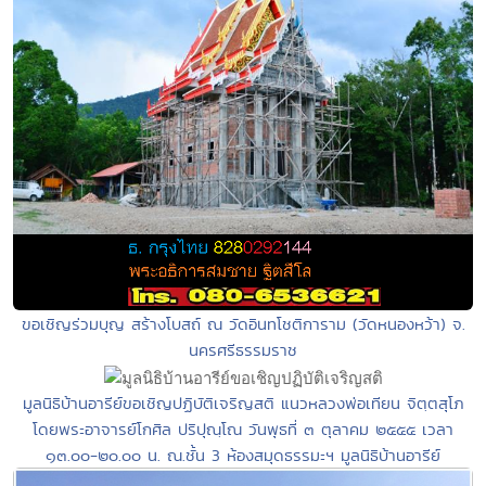
ขอเชิญร่วมบุญ สร้างโบสถ์ ณ วัดอินทโชติการาม (วัดหนองหว้า) จ.
นครศรีธรรมราช
มูลนิธิบ้านอารีย์ขอเชิญปฏิบัติเจริญสติ แนวหลวงพ่อเทียน จิตฺตสุโภ
โดยพระอาจารย์โกศิล ปริปุณฺโณ วันพุธที่ ๓ ตุลาคม ๒๕๕๕ เวลา
๑๓.๐๐-๒๐.๐๐ น. ณ.ชั้น 3 ห้องสมุดธรรมะฯ มูลนิธิบ้านอารีย์