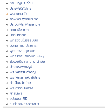
งานบุญประจำปี
ประเพณีทั่วไทย
พระพุทธเจ้า
ภาพพระพุทธประวัติ
ประวัติพระพุทธสาวก
ทศชาติชาดก
นิทานชาดก
พุทธวจนในธรรมบท
มงคล ๓๘ ประการ
พุทธศาสนสุภาษิต
พุทธศาสนสุภาษิต ๖๒๑
สังเวชนียสถาน ๔ ตำบล
ปางพระพุทธรูป
พระพุทธรูปสำคัญ
พระพุทธศาสนาในไทย
ทำเนียบวัดไทย
พระอารามหลวง
ศาสนพิธี
อุปสมบทพิธี
วันสำคัญทางศาสนา