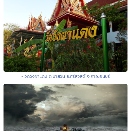
• วัดวังผาแดง ต.นาสวน อ.ศรีสวัสดิ์ จ.กาญจนบุรี