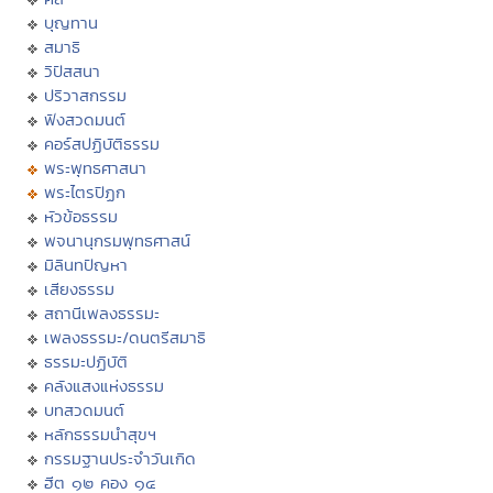
บุญทาน
สมาธิ
วิปัสสนา
ปริวาสกรรม
ฟังสวดมนต์
คอร์สปฏิบัติธรรม
พระพุทธศาสนา
พระไตรปิฏก
หัวข้อธรรม
พจนานุกรมพุทธศาสน์
มิลินทปัญหา
เสียงธรรม
สถานีเพลงธรรมะ
เพลงธรรมะ/ดนตรีสมาธิ
ธรรมะปฏิบัติ
คลังแสงแห่งธรรม
บทสวดมนต์
หลักธรรมนำสุขฯ
กรรมฐานประจำวันเกิด
ฮีต ๑๒ คอง ๑๔