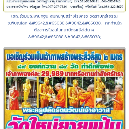
เชิญร่วมบุญงานกฐิน สมทบทุนสร้างโรงครัว วัดราษฎร์เจริญ
จ.พิษณุโลก &#9642;&#65038;&#9642;&#65038; หากท่านใด
ต้องการใบอนุโมทนาบัตรแจ้งได้นะคะ
&#9642;&#65038;&#9642;&#65038;