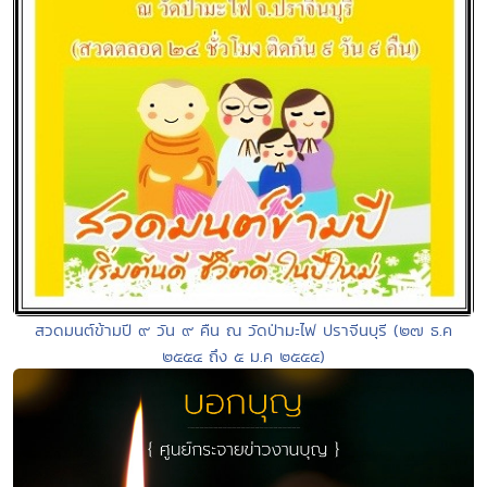
สวดมนต์ข้ามปี ๙ วัน ๙ คืน ณ วัดป่ามะไฟ ปราจีนบุรี (๒๗ ธ.ค
๒๕๕๔ ถึง ๕ ม.ค ๒๕๕๕)