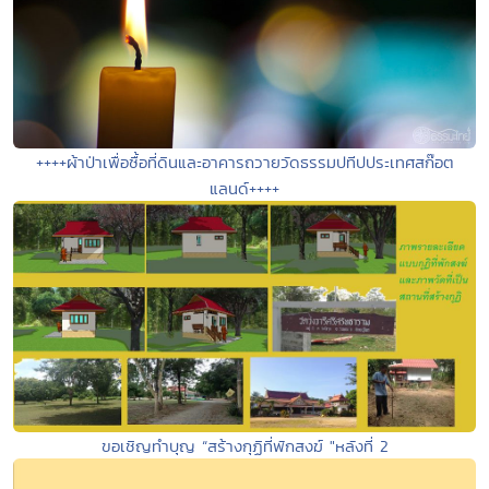
++++ผ้าป่าเพื่อซื้อที่ดินและอาคารถวายวัดธรรมปทีปประเทศสก๊อต
แลนด์++++
ขอเชิญทำบุญ “สร้างกุฏิที่พักสงฆ์ "หลังที่ 2