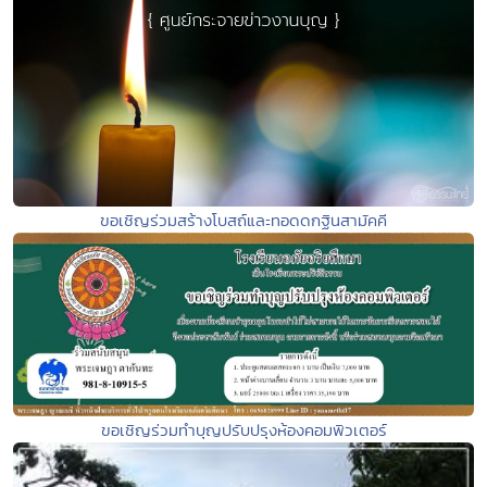
ขอเชิญร่วมสร้างโบสถ์และทอดดกฐินสามัคคี
ขอเชิญร่วมทำบุญปรับปรุงห้องคอมพิวเตอร์