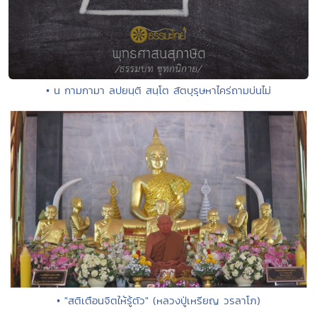
• น กามกามา ลปยนฺติ สนฺโต สัตบุรุษหาไคร่ถามบ่นไม่
• "สติเตือนจิตให้รู้ตัว" (หลวงปู่เหรียญ วรลาโภ)