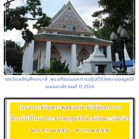
ขอเรียนเชิญศึกษาบาลี ,พระอภิธรรมและการปฏิบัติวิปัสสนาของมูลนิธิ
แนบมหานีรานนท์ ปี 2554