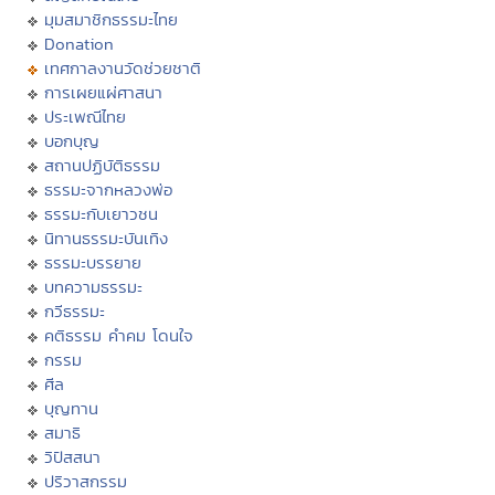
มุมสมาชิกธรรมะไทย
Donation
เทศกาลงานวัดช่วยชาติ
การเผยแผ่ศาสนา
ประเพณีไทย
บอกบุญ
สถานปฏิบัติธรรม
ธรรมะจากหลวงพ่อ
ธรรมะกับเยาวชน
นิทานธรรมะบันเทิง
ธรรมะบรรยาย
บทความธรรมะ
กวีธรรมะ
คติธรรม คำคม โดนใจ
กรรม
ศีล
บุญทาน
สมาธิ
วิปัสสนา
ปริวาสกรรม