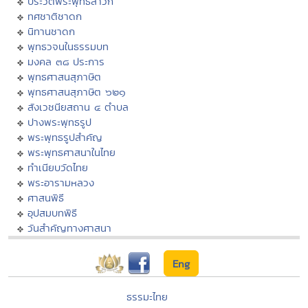
ประวัติพระพุทธสาวก
ทศชาติชาดก
นิทานชาดก
พุทธวจนในธรรมบท
มงคล ๓๘ ประการ
พุทธศาสนสุภาษิต
พุทธศาสนสุภาษิต ๖๒๑
สังเวชนียสถาน ๔ ตำบล
ปางพระพุทธรูป
พระพุทธรูปสำคัญ
พระพุทธศาสนาในไทย
ทำเนียบวัดไทย
พระอารามหลวง
ศาสนพิธี
อุปสมบทพิธี
วันสำคัญทางศาสนา
Eng
ธรรมะไทย