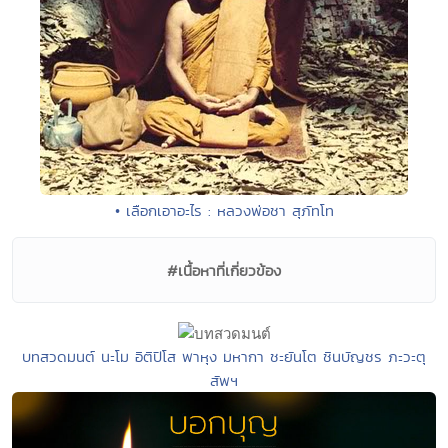
• เลือกเอาอะไร : หลวงพ่อชา สุภัทโท
#เนื้อหาที่เกี่ยวข้อง
บทสวดมนต์ นะโม อิติปิโส พาหุง มหากา ชะยันโต ชินบัญชร ภะวะตุ
สัพฯ