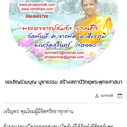
ขอเชิญร่วมบุญ บูชาธรรม สร้างสถานีวิทยุพระพุทธศาสนา
somrak
เจริญพร คุณโยมผู้มีจิตศรัทธาทุกท่าน
ด้วยทางสถานีพระพุทธศาสนาวัดพันษีได้จัดทำซีดีชุดพิเศษ