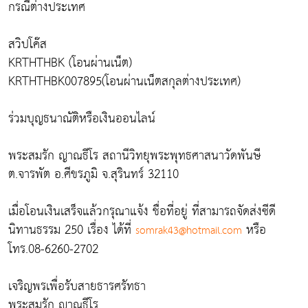
กรณีต่างประเทศ
สวิปโค๊ส
KRTHTHBK (โอนผ่านเน็ต)
KRTHTHBK007895(โอนผ่านเน็ตสกุลต่างประเทศ)
ร่วมบุญธนาณัติหรือเงินออนไลน์
พระสมรัก ญาณธีโร สถานีวิทยุพระพุทธศาสนาวัดพันษี
ต.จารพัต อ.ศีขรภูมิ จ.สุรินทร์ 32110
เมื่อโอนเงินเสร็จแล้วกรุณาแจ้ง ชื่อที่อยู่ ที่สามารถจัดส่งซีดี
นิทานธรรม 250 เรื่อง ได้ที่
หรือ
somrak43@hotmail.com
โทร.08-6260-2702
เจริญพรเพื่อรับสายธารศรัทธา
พระสมรัก ญาณธีโร