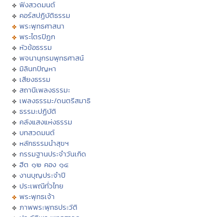
ฟังสวดมนต์
คอร์สปฏิบัติธรรม
พระพุทธศาสนา
พระไตรปิฏก
หัวข้อธรรม
พจนานุกรมพุทธศาสน์
มิลินทปัญหา
เสียงธรรม
สถานีเพลงธรรมะ
เพลงธรรมะ/ดนตรีสมาธิ
ธรรมะปฏิบัติ
คลังแสงแห่งธรรม
บทสวดมนต์
หลักธรรมนำสุขฯ
กรรมฐานประจำวันเกิด
ฮีต ๑๒ คอง ๑๔
งานบุญประจำปี
ประเพณีทั่วไทย
พระพุทธเจ้า
ภาพพระพุทธประวัติ