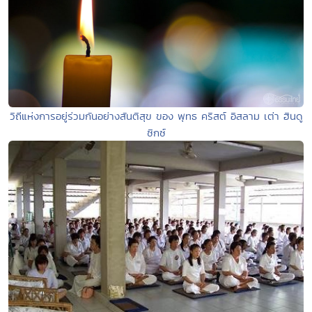
วิถีแห่งการอยู่ร่วมกันอย่างสันติสุข ของ พุทธ คริสต์ อิสลาม เต่า ฮินดู
ซิกซ์