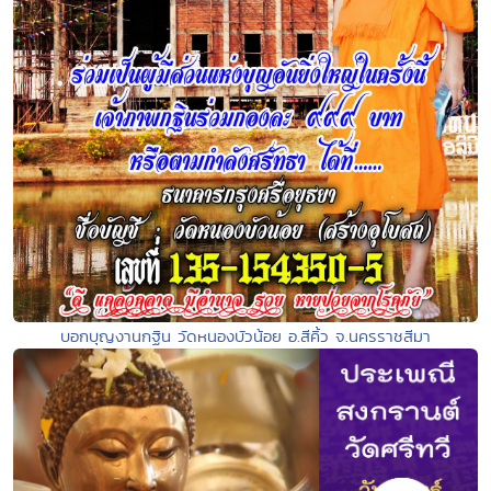
บอกบุญงานกฐิน วัดหนองบัวน้อย อ.สีคิ้ว จ.นครราชสีมา