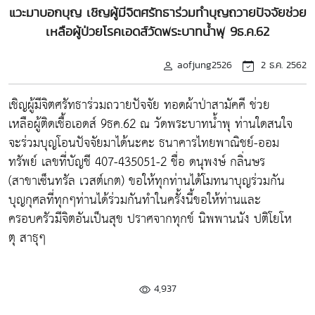
แวะมาบอกบุญ เชิญผู้มีจิตศรัทธาร่วมทำบุญถวายปัจจัยช่วย
เหลือผู้ป่วยโรคเอดส์วัดพระบาทน้ำพุ 9ธ.ค.62
aofjung2526
2 ธ.ค. 2562
เชิญผู้มีจิตศรัทธาร่วมถวายปัจจัย ทอดผ้าป่าสามัคคี ช่วย
เหลือผู้ติดเชื้อเอดส์ 9ธค.62 ณ วัดพระบาทน้ำพุ ท่านใดสนใจ
จะร่วมบุญโอนปัจจัยมาได้นะคะ ธนาคารไทยพาณิชย์-ออม
ทรัพย์ เลขที่บัญชี 407-435051-2 ชื่อ ดนุพงษ์ กลิ่นษร
(สาขาเซ็นทรัล เวสต์เกต) ขอให้ทุกท่านได้โมทนาบุญร่วมกัน
บุญกุศลที่ทุกๆท่านได้ร่วมกันทำในครั้งนี้ขอให้ท่านและ
ครอบครัวมีจิตอันเป็นสุข ปราศจากทุกข์ นิพพานนัง ปติโยโห
ตุ สาธุๆ
4,937