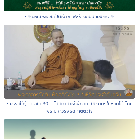
• ✨ขอเชิญร่วมเป็นเจ้าภาพสร้างถนนคอนกรีต✨
• ธรรมให้รู้ : ตอนที่80 - ไม่นั่งสมาธิก็ฝึกสติแบบง่ายๆในชีวิตได้ โดย
พระมหาวรพรต กิตติวโร