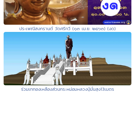
ประเพณีสงกรานต์ วัดศรีทวี (๑๓ เม.ย. ๒๕๖๓) (งด)
ร่วมเททองเหลืองส่วนกระหม่อมหลวงปู่มั่นสูง13เมตร
Go To Top
หน้าแรก