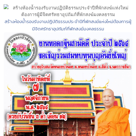
สร้างห้องน้ำรองรับงานปฏิบัติธรรมประจำปีที่พักสงฆ์แห่งใหม่ต้องการผู้
มีจิตศรัทธาอุปถัมภ์ที่พักสงฆ์มงคลธรรม