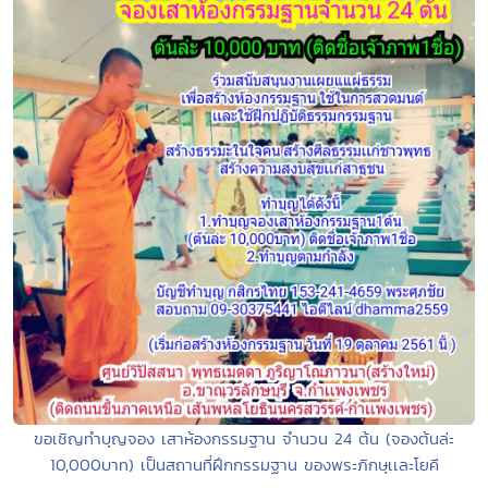
ขอเชิญทำบุญจอง เสาห้องกรรมฐาน จำนวน 24 ต้น (จองต้นล่ะ
10,000บาท) เป็นสถานที่ฝึกกรรมฐาน ของพระภิกษุเเละโยคี